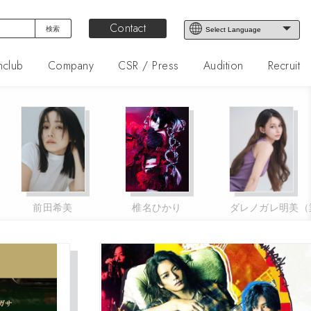
Contact
nclub
Company
CSR / Press
Audition
Recruit
椎名ひかり
ダレノガレ明美（業務提携）
江野沢 愛美