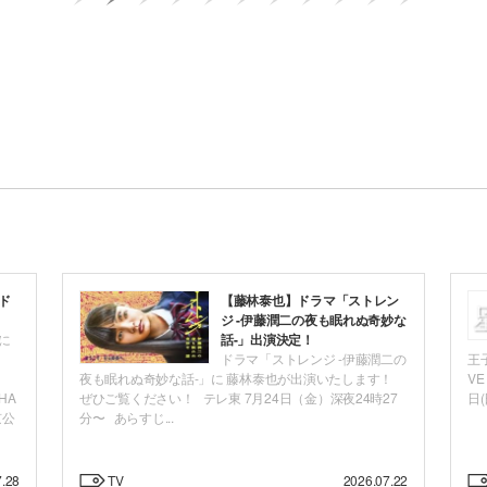
ド
【藤林泰也】ドラマ「ストレン
ジ -伊藤潤二の夜も眠れぬ奇妙な
に
話-」出演決定！
ドラマ「ストレンジ -伊藤潤二の
王
。
夜も眠れぬ奇妙な話-」に 藤林泰也が出演いたします！
VE
HA
ぜひご覧ください！ テレ東 7月24日（金）深夜24時27
日(日
京公
分〜 あらすじ...
7.28
TV
2026.07.22