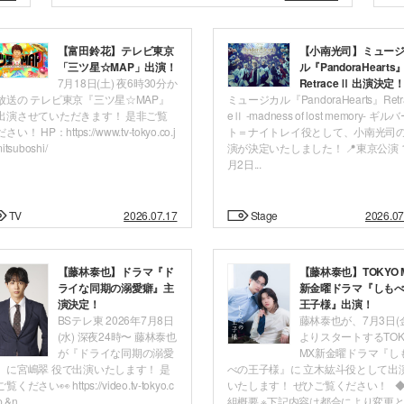
【富田鈴花】テレビ東京
【小南光司】ミュー
「三ツ星☆MAP」出演！
ル『PandoraHearts
7月18日(土) 夜6時30分か
RetraceⅡ 出演決定
放送の テレビ東京『三ツ星☆MAP』
ミュージカル『PandoraHearts』Retr
出演させていただきます！ 是非ご覧
eⅡ -madness of lost memory- ギル
さい！ HP：https://www.tv-tokyo.co.j
ト＝ナイトレイ役として、小南光司
itsuboshi/
演が決定いたしました！ 📍東京公演 
月2日...
TV
2026.07.17
Stage
2026.07
【藤林泰也】ドラマ『ド
【藤林泰也】TOKYO 
ライな同期の溺愛癖』主
新金曜ドラマ『しも
演決定！
王子様』出演！
BSテレ東 2026年7月8日
藤林泰也が、7月3日(
(水) 深夜24時〜 藤林泰也
よりスタートするTOK
が『ドライな同期の溺愛
MX新金曜ドラマ『し
』に宮嶋翠 役で出演いたします！ 是
べの王子様』に 立木紘斗役として出
覧ください👀 https://video.tv-tokyo.c
いたします！ ぜひご覧ください！ 
p &n...
組概要 ※下記内容は都合により変更と..