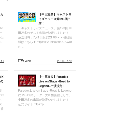
ジカ
【中田凌多】キャストサ
』
イズニュース第193回出
！
演！
ac
『キャストサイズニュース』第193回 中
バー
田凌多のゲスト出演が決定しました！
の出
放送日時：7月15日(水)21:00〜 ▼番組情
10
報はこちら▼ https://live.nicovideo.jp/wat
ch...
.17
Web
2026.07.13
MX
【中田凌多】Paradox
べの
Live on Stage -Road to
Legend- 出演決定！
金)
Paradox Live on Stage -Road to Legend-
YO
に VISTYのリーダー大和憧吾役として、
も
中田凌多の出演が決定いたしました！
演
公式サイト https://p...
◆番
.