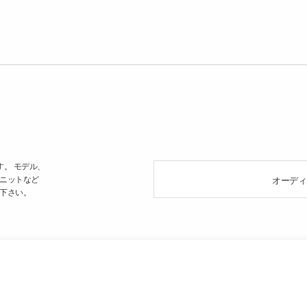
す。 モデル、
ニットなど
オーディ
下さい。