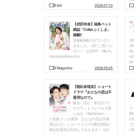
MV
2026.07.10
【武田玲奈】福島ペット
雑誌「Collarふくしま」
掲載‼
表紙&掲載させていただ
C
きました。 ぜひご覧くだ
才
さい！ 公式HP：http://c
役
ollar-fukushima.com
ぜひ
es
Magazine
2026.05.25
【朝比奈琉良】ショート
ドラマ『おとなの恋は不
器用なので』
観る・読む・創るが1つ
のプラットフォームで楽
ト
しめる「StellaJean」、
聞
人気BLマンガ原作『おとなの恋は不器
の
用なので』ショートドラマが配信開始！
で
朝比奈琉良が出演しております！ ぜひ
の時