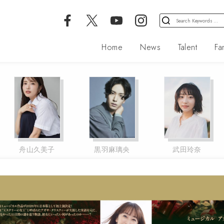
検
索
対
Home
News
Talent
Fa
象:
黒羽麻璃央
武田玲奈
前田希美