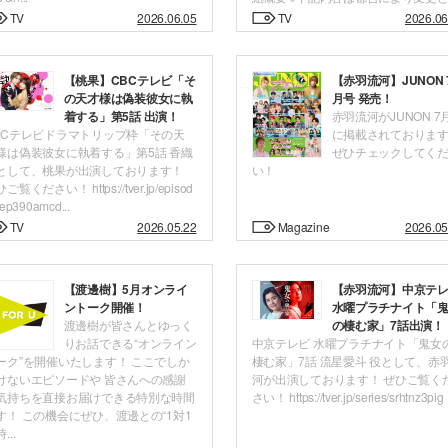
TV
2026.06.05
TV
2026.06
【桃果】CBCテレビ「そ
【赤羽流河】JUNON 
の天才様は偽装彼女に執
月号 発売！
着する」第5話 出演！
赤羽流河がJUNON 7
BCテレビドラマトリップ枠「その天
に掲載されておりま
様は偽装彼女に執着する」第5話 香織
ぜひチェックしてく
として、桃果が出演しております！
い！
ご覧ください！ https://tver.jp/episod
/ep390amcd...
TV
2026.05.22
Magazine
2026.05
【渡邊樹】5月オンライ
【赤羽流河】中京テ
ントーク開催！
水曜プラチナイト「
渡邊樹が皆さんとゆっく
の棲む家」7話出演！
りお話できる“オンライン
中京テレビ 水曜プラチナイト「鬼女
ーク”を開催いたします！ ここでしか
棲む家」7話 流星愛斗 役として、赤
けないエピソードや 皆さんへの感謝
河が出演しております！ ぜひご覧く
気持ちを直接お届けできる特別な時間
さい！ https://tver.jp/series/srhtnz3pig
す！ この機会にぜひ、渡邊との“1対1
...