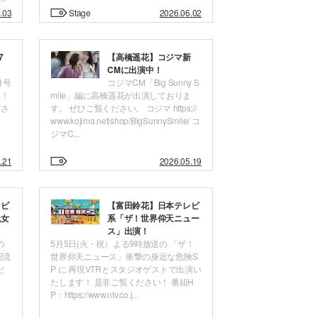
.03
Stage
2026.06.02
7
【高橋遥花】コジマ新
CMに出演中！
月号
コジマCM「Big Sunny S
す！
mile」編に高橋遥花が出演しておりま
ださ
す。 ぜひご覧ください。 コジマ https://
www.kojima.net/shop/BigSunnySmile/ コ
ジマC...
.21
2026.05.19
レビ
【富田鈴花】日本テレビ
鬼女
系「ザ！世界仰天ニュー
ス」出演！
の
5月5日(火・祝）よる9時放送の 「ザ！
羽流
世界仰天ニュース」衝撃の身近な危険S
だ
P に 再現VTRとスタジオゲストで出演い
たします！ 是非ご覧ください！ 番組H
P：https://www.ntv.co.j...