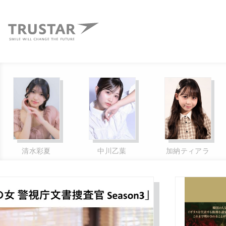
中川乙葉
加納ティアラ
舟山久美子