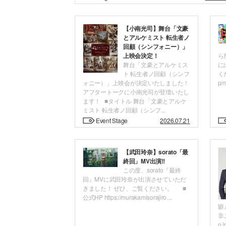
【小南光司】舞台「文豪
とアルケミスト 転生者ノ
回顧（シンフォニー）」
上映会決定！
ら
舞台「文豪とアルケミス
に
ト 転生者ノ回顧（シンフ
くだ
ォニー）」上映会が決定いたしました！
p/m
アフタートークに小南光司が登壇いたし
ます！ ■タイトル 舞台「文豪とアルケ
ミスト 転生者ノ回顧（シンフ...
Event Stage
2026.07.21
【武田玲奈】sorato「最
終回」MV出演‼
この度、sorato『最終
回』MVに武田玲奈が出演させていただ
きました！ ぜひ、ご覧ください。 ■
公式HP https://murakamisorajiro....
癖
非ご
o.j