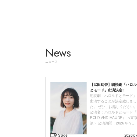
News
ニュース
【武田玲奈】朗読劇「ハロル
とモード」出演決定‼
朗読劇「ハロルドとモード」
出演することが決定致しまし
た。 ぜひ、お越しください
公演名：ハロルドとモード『
ROLD AND MAUDE』 ＜東
演＞ 公演期間：2026 年 9...
Stage
2026.0