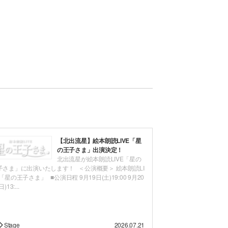
【北出流星】絵本朗読LIVE「星
の王子さま」出演決定！
北出流星が絵本朗読LIVE「星の
子さま」に出演いたします！ ＜公演概要＞ 絵本朗読LI
「星の王子さま」 ■公演日程 9月19日(土)19:00 9月20
)13:...
Stage
2026.07.21