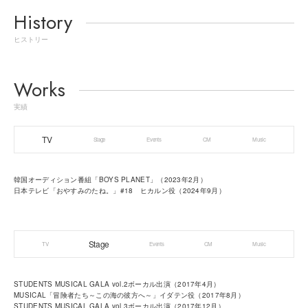
History
ヒストリー
Works
実績
TV
Stage
Events
CM
Music
韓国オーディション番組「BOYS PLANET」（2023年2月）
日本テレビ「おやすみのたね。」#18 ヒカルン役（2024年9月）
Stage
TV
Events
CM
Music
STUDENTS MUSICAL GALA vol.2ボーカル出演（2017年4月）
MUSICAL「冒険者たち～この海の彼方へ～」イダテン役（2017年8月）
STUDENTS MUSICAL GALA vol.3ボーカル出演（2017年12月）