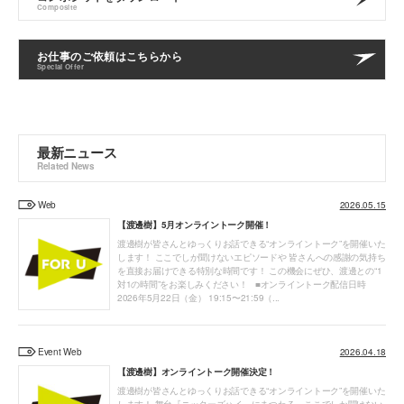
Composite
お仕事のご依頼はこちらから
Special Offer
最新ニュース
Related News
Web
2026.05.15
【渡邊樹】5月オンライントーク開催！
渡邊樹が皆さんとゆっくりお話できる“オンライントーク”を開催いた
します！ ここでしか聞けないエピソードや 皆さんへの感謝の気持ち
を直接お届けできる特別な時間です！ この機会にぜひ、渡邊との“1
対1の時間”をお楽しみください！ ■オンライントーク配信日時
2026年5月22日（金） 19:15〜21:59（...
Event Web
2026.04.18
【渡邊樹】オンライントーク開催決定！
渡邊樹が皆さんとゆっくりお話できる“オンライントーク”を開催いた