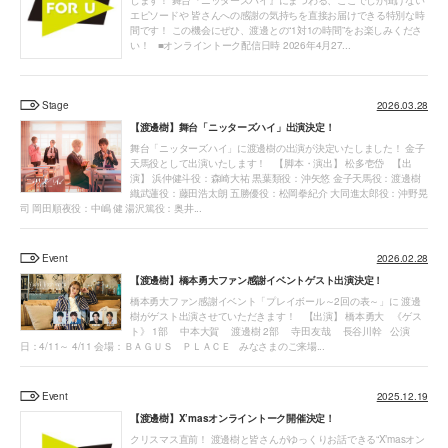
します！ 舞台『ニッターズハイ』にまつわる、ここでしか聞けない
エピソードや 皆さんへの感謝の気持ちを直接お届けできる特別な時
間です！ この機会にぜひ、渡邊との“1対1の時間”をお楽しみくださ
い！ ■オンライントーク配信日時 2026年4月27...
Stage
2026.03.28
【渡邊樹】舞台「ニッターズハイ」出演決定！
舞台「ニッターズハイ」に渡邊樹の出演が決定いたしました！ 金子
天馬役として出演いたします！ 【脚本・演出】 松多壱岱 【出
演】 浜仲健斗役：森崎大祐 黒葉類役：沖矢悠 金子天馬役：渡邊樹
織武蓮役：藤田浩太朗 五勝優役：松岡拳紀介 大同進太郎役：沖野晃
司 岡田順夜役：中嶋 健 湯沢篤役：奥井...
Event
2026.02.28
【渡邊樹】橋本勇大ファン感謝イベントゲスト出演決定！
橋本勇大ファン感謝イベント「プレイボール～2回の表～」に 渡邊
樹がゲスト出演させていただきます！ 【出演】 橋本勇大 《ゲス
ト》 1部 中本大賀 渡邊樹 2部 寺田友哉 長谷川幹 公演
日：4/11～ 4/11 会場：ＢＡＧＵＳ ＰＬＡＣＥ みなさまのご来場...
Event
2025.12.19
【渡邊樹】X’masオンライントーク開催決定！
クリスマス直前！ 渡邊樹と皆さんがゆっくりお話できる“X’masオン