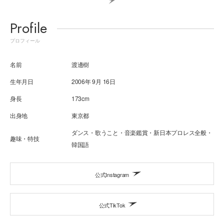
Profile
プロフィール
名前
渡邊樹
生年月日
2006年 9月 16日
身長
173cm
出身地
東京都
ダンス・歌うこと・音楽鑑賞・新日本プロレス全般・
趣味・特技
韓国語
公式Instagram
公式TikTok