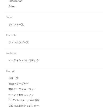
Information
Other
Talent
タレント一覧
Fanclub
ファンクラブ一覧
Audition
オーディションに応募する
Recruit
採用一覧
芸能マネージャー
芸能チーフマネージャー
イベント制作スタッフ
PRディレクター／企画提案
D2C商品企画ディレクター