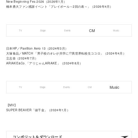
New Beginning Fes 2026（2026年1月）
橋本勇大ファン感謝イベント「プレイボール～2回の表～」（2026年4月）
CM
TV
Stage
Events
Music
日本HP／Pavillion Aero 13（2024年3月）
大塚食品／MATCH 「男子校のオレが共学に!?異世界転校生ココロ」（2024年4月）
立志舎（2024年7月）
ARIAKE&Co.「アリじゃんARIAKE」（2024年8月）
Music
TV
Stage
Events
CM
【MV】
SUPER BEAVER「値千金」（2024年1月）
コンポジットをダウンロード