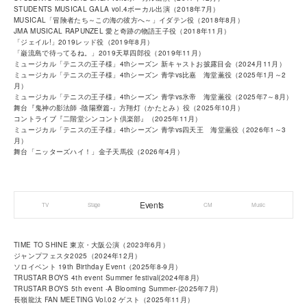
STUDENTS MUSICAL GALA vol.4ボーカル出演（2018年7月）
MUSICAL「冒険者たち～この海の彼方へ～」イダテン役（2018年8月）
JMA MUSICAL RAPUNZEL 愛と奇跡の物語王子役（2018年11月）
「ジェイル!」2019レッド役（2019年8月）
「巌流島で待ってるね。」2019天草四郎役（2019年11月）
ミュージカル「テニスの王子様」4thシーズン 新キャストお披露目会（2024月11月）
ミュージカル「テニスの王子様」4thシーズン 青学vs比嘉 海堂薫役（2025年1月～2
月）
ミュージカル「テニスの王子様」4thシーズン 青学vs氷帝 海堂薫役（2025年7～8月）
舞台『鬼神の影法師 -陰陽寮篇-』方翔灯（かたとみ）役（2025年10月）
コントライブ『二階堂シンコント倶楽部』（2025年11月）
ミュージカル「テニスの王子様」4thシーズン 青学vs四天王 海堂薫役（2026年1～3
月）
舞台「ニッターズハイ！」金子天馬役（2026年4月）
Events
TV
Stage
CM
Music
TIME TO SHINE 東京・大阪公演（2023年6月）
ジャンプフェスタ2025（2024年12月）
ソロイベント 19th Birthday Event（2025年8-9月）
TRUSTAR BOYS 4th event Summer festival(2024年8月)
TRUSTAR BOYS 5th event -A Blooming Summer-(2025年7月)
長嶺龍汰 FAN MEETING Vol.02 ゲスト（2025年11月）