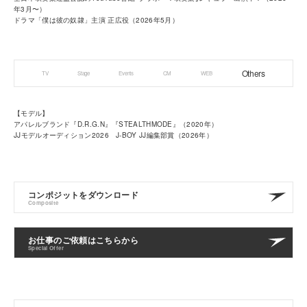
年3月〜）
ドラマ「僕は彼の奴隷」主演 正広役（2026年5月）
Others
TV
Stage
Events
CM
WEB
【モデル】
アパレルブランド『D.R.G.N』『STEALTHMODE』（2020年）
JJモデルオーディション2026 J-BOY JJ編集部賞（2026年）
コンポジットをダウンロード
Composite
お仕事のご依頼はこちらから
Special Offer