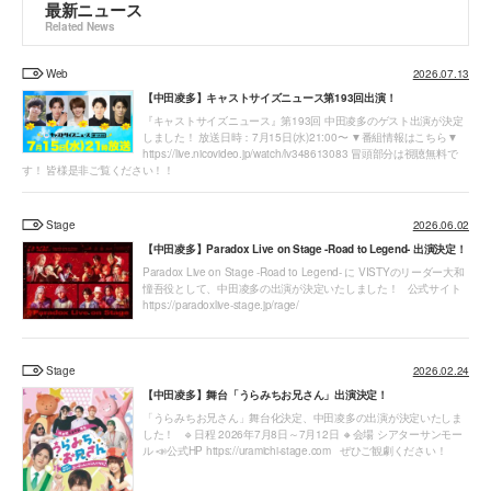
最新ニュース
Related News
Web
2026.07.13
【中田凌多】キャストサイズニュース第193回出演！
『キャストサイズニュース』第193回 中田凌多のゲスト出演が決定
しました！ 放送日時：7月15日(水)21:00〜 ▼番組情報はこちら▼
https://live.nicovideo.jp/watch/lv348613083 冒頭部分は視聴無料で
す！ 皆様是非ご覧ください！！
Stage
2026.06.02
【中田凌多】Paradox Live on Stage -Road to Legend- 出演決定！
Paradox Live on Stage -Road to Legend- に VISTYのリーダー大和
憧吾役として、中田凌多の出演が決定いたしました！ 公式サイト
https://paradoxlive-stage.jp/rage/
Stage
2026.02.24
【中田凌多】舞台「うらみちお兄さん」出演決定！
「うらみちお兄さん」舞台化決定、中田凌多の出演が決定いたしま
した！ 🔹日程 2026年7月8日～7月12日 🔸会場 シアターサンモー
ル 📣公式HP https://uramichi-stage.com ぜひご観劇ください！