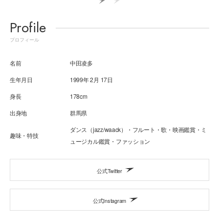
Profile
プロフィール
名前
中田凌多
生年月日
1999年 2月 17日
身長
178cm
出身地
群馬県
ダンス（jazz/waack）・フルート・歌・映画鑑賞・ミ
趣味・特技
ュージカル鑑賞・ファッション
公式Twitter
公式Instagram