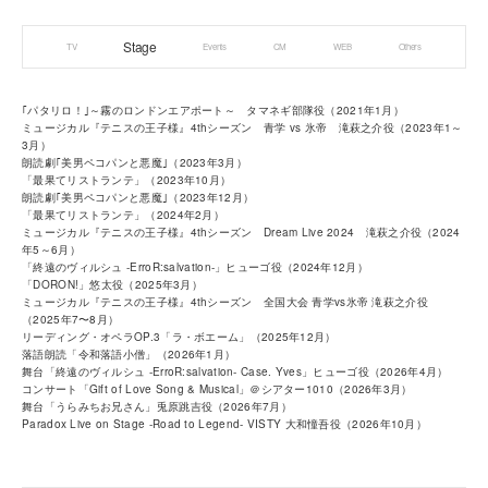
Stage
TV
Events
CM
WEB
Others
｢パタリロ！｣～霧のロンドンエアポート～ タマネギ部隊役（2021年1月）
ミュージカル『テニスの王子様』4thシーズン 青学 vs 氷帝 滝萩之介役（2023年1～
3月）
朗読劇｢美男ペコパンと悪魔｣（2023年3月）
「最果てリストランテ」（2023年10月）
朗読劇｢美男ペコパンと悪魔｣（2023年12月）
「最果てリストランテ」（2024年2月）
ミュージカル『テニスの王子様』4thシーズン Dream Live 2024 滝萩之介役（2024
年5～6月）
「終遠のヴィルシュ -ErroR:salvation-」ヒューゴ役（2024年12月）
「DORON!」悠太役（2025年3月）
ミュージカル『テニスの王子様』4thシーズン 全国大会 青学vs氷帝 滝萩之介役
（2025年7〜8月）
リーディング・オペラOP.3「ラ・ボエーム」（2025年12月）
落語朗読「令和落語小僧」（2026年1月）
舞台「終遠のヴィルシュ -ErroR:salvation- Case. Yves」ヒューゴ役（2026年4月）
コンサート「Gift of Love Song & Musical」＠シアター1010（2026年3月）
舞台「うらみちお兄さん」兎原跳吉役（2026年7月）
Paradox Live on Stage -Road to Legend- VISTY 大和憧吾役（2026年10月）