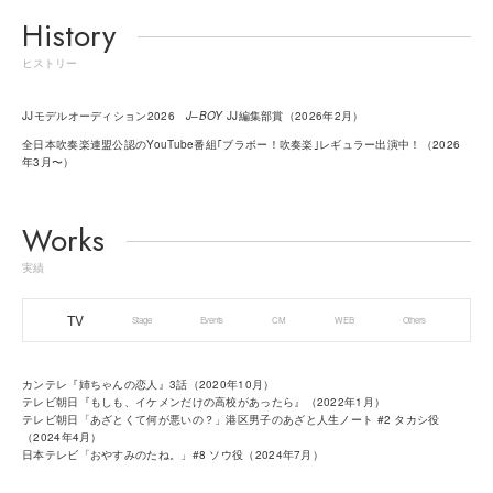
History
ヒストリー
JJモデルオーディション2026
J
–
BOY
JJ編集部賞（2026年2月）
全日本吹奏楽連盟公認のYouTube番組｢ブラボー！吹奏楽｣レギュラー出演中！（2026
年3月〜）
Works
実績
TV
Stage
Events
CM
WEB
Others
カンテレ『姉ちゃんの恋人』3話（2020年10月）
テレビ朝日『もしも、イケメンだけの高校があったら』（2022年1月）
テレビ朝日「あざとくて何が悪いの？」港区男⼦のあざと人生ノート #2 タカシ役
（2024年4月）
日本テレビ「おやすみのたね。」#8 ソウ役（2024年7月）