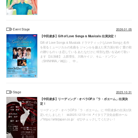
Event Stage
2026.01.05
【中田凌多】Gift of Love Songs & Musicals 出演決定！
Gift of Love Songs & Musicals ドラマティックなLove Songと名作
を彩るミュージカルの名曲を ジャンルを越えた実力派が紡ぐ 愛の歌
の贈りもの いま恋している あたなだけに 特別な想いを込めて歌い
ます 【出演者】 上原理生、川島ケイジ、キム・ドンワン
（SHINHWA／神話）、 中...
Stage
2025.10.31
【中田凌多】リーディング・オペラOP.3「ラ・ボエーム」出演決
定！
リーディング・オペラOP.3「ラ・ボエーム」に 中田凌多の出演が決
定いたしました！ 📅2025.12/13~14 📍イタリア文化会館ホール
🔗https://artistjapan.co.jp/ ぜひチェックしてください！