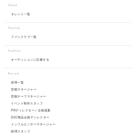
Talent
タレント一覧
Fanclub
ファンクラブ一覧
Audition
オーディションに応募する
Recruit
採用一覧
芸能マネージャー
芸能チーフマネージャー
イベント制作スタッフ
PRディレクター／企画提案
D2C商品企画ディレクター
インフルエンサーマネージャー
経理スタッフ