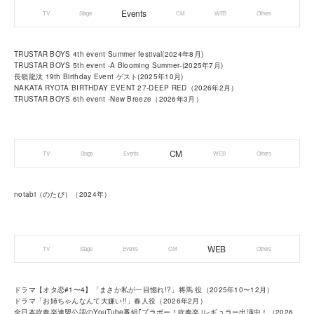
Events
TV
Stage
CM
WEB
Others
TRUSTAR BOYS 4th event Summer festival(2024年8月)
TRUSTAR BOYS 5th event -A Blooming Summer-(2025年7月)
長嶺龍汰 19th Birthday Event ゲスト(2025年10月)
NAKATA RYOTA BIRTHDAY EVENT 27-DEEP RED（2026年2月）
TRUSTAR BOYS 6th event -New Breeze（2026年3月）
CM
TV
Stage
Events
WEB
Others
notabi（のたび）（2024年）
WEB
TV
Stage
Events
CM
Others
ドラマ【オタ恋#1〜4】「まさか私が一目惚れ!?」将馬 役（2025年10〜12月）
ドラマ「お姉ちゃんなんて大嫌い!!」春人役（2026年2月）
全日本吹奏楽連盟公認のYouTube番組｢ブラボー！吹奏楽｣レギュラー出演中！（2026