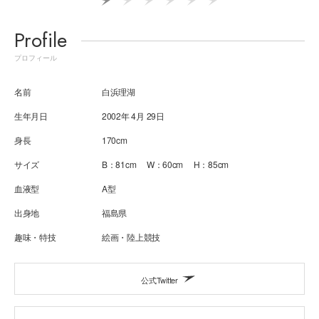
Profile
プロフィール
名前
白浜理湖
生年月日
2002年 4月 29日
身長
170cm
サイズ
B：81cm W：60cm H：85cm
血液型
A型
出身地
福島県
趣味・特技
絵画・陸上競技
公式Twitter