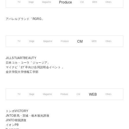
Produce
TV
Stage
Magazine
CM
WEB
Others
アパレルブランド「RGRG」
CM
TV
Stage
Magazine
Produce
WEB
Others
JILLSTUARTBEAUTY
日本コカ・コーラ「ジョージア」
マイナビ「27`卒向け合同説明会イベント 」
金沢学院大学情報工学部
WEB
TV
Stage
Magazine
Produce
CM
Others
トンボVICTORY
JNTO群馬・茨城・栃木観光誘致
JINTO韓国誘致
イオンPB