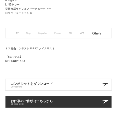
N organic
LINEヤフー
楽天市場ラグジュアリービューティー
日立ソリューションズ
Others
TV
Stage
Magazine
Produce
CM
WEB
ミス青山コンテスト2023ファイナリスト
【ECモデル】
MERCURYDUO
コンポジットをダウンロード
Composite
お仕事のご依頼はこちらから
Special Offer