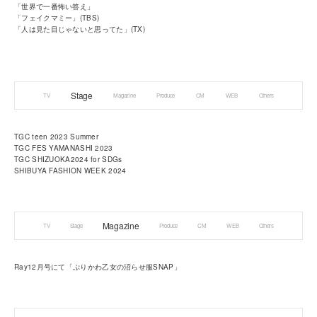
「世界で一番怖い答え」
「フェイクマミー」(TBS)
「人は見た目じゃないと思ってた」(TX)
Stage
TV
Magazine
Produce
CM
WEB
Others
TGC teen 2023 Summer
TGC FES YAMANASHI 2023
TGC SHIZUOKA2024 for SDGs
SHIBUYA FASHION WEEK 2024
Magazine
TV
Stage
Produce
CM
WEB
Others
Ray12月号にて「ぷりかわ乙女の沼らせ服SNAP」