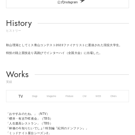
公式Instagram
History
ヒストリー
秋山理湖としてミス青山コンテスト2023ファイナリストに選抜された現役大学生。
特技の陸上競技走り高跳びでインターハイ（全国大会）に出場した。
Works
実績
TV
Stage
Magazine
Produce
CM
WEB
Others
「おやすみのたね。」（NTV）
「櫻井・有吉THE夜会」（TBS）
「人生最高レストラン」（TBS）
「林修の今知りたいでしょ! 特別編『紀州のドンファン』」
「ミッドナイト屋台シーズン2」