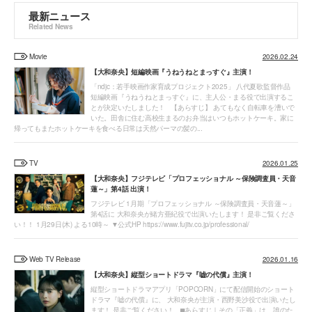
最新ニュース
Related News
Movie
2026.02.24
【大和奈央】短編映画『うねうねとまっすぐ』主演！
「ndjc：若手映画作家育成プロジェクト2025」 八代夏歌監督作品
短編映画『うねうねとまっすぐ』に、主人公・まる役で出演するこ
とが決定いたしました！ 【あらすじ】 あてもなく⾃転⾞を漕いで
いた。⽥舎に住む⾼校⽣まるのお弁当はいつもホットケーキ。家に
帰ってもまたホットケーキを⾷べる⽇常は天然パーマの髪の...
TV
2026.01.25
【大和奈央】フジテレビ「プロフェッショナル ～保険調査員・天音
蓮～」第4話 出演！
フジテレビ 1月期「プロフェッショナル ～保険調査員・天音蓮～」
第4話に 大和奈央が緒方亜紀役で出演いたします！ 是非ご覧くださ
い！！ 1月29日(木) よる10時～ ▼公式HP https://www.fujitv.co.jp/professional/
Web TV Release
2026.01.16
【大和奈央】縦型ショートドラマ『嘘の代償』主演！
縦型ショートドラマアプリ「POPCORN」にて配信開始のショート
ドラマ『嘘の代償』に、 大和奈央が主演・西野美沙役で出演いたし
ます！ 是非ご覧ください！ ◼あらすじ｜その「正義」は、誰のた