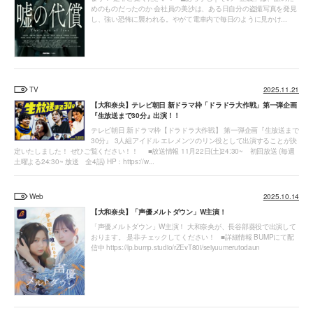
めのものだったのか 会社員の美沙は、ある日自分の盗撮写真を発見
し、強い恐怖に襲われる。やがて電車内で毎日のように見かけ...
TV
2025.11.21
【大和奈央】テレビ朝日 新ドラマ枠「ドラドラ大作戦」第一弾企画
『生放送まで30分』出演！！
テレビ朝日 新ドラマ枠【ドラドラ大作戦】 第一弾企画『生放送まで
30分』 3人組アイドル エレメンツのリン役として出演することが決
定いたしました！ ぜひご覧ください！！ ■放送情報 11月22日(土)24:30~ 初回放送 (毎週
土曜よる24:30~ 放送 全4話) HP：https://w...
Web
2025.10.14
【大和奈央】「声優メルトダウン」W主演！
「声優メルトダウン」W主演！ 大和奈央が、長谷部葵役で出演して
おります。 是非チェックしてください！ ■詳細情報 BUMPにて配
信中 https://lp.bump.studio/rZEvT80i/seiyuumerutodaun