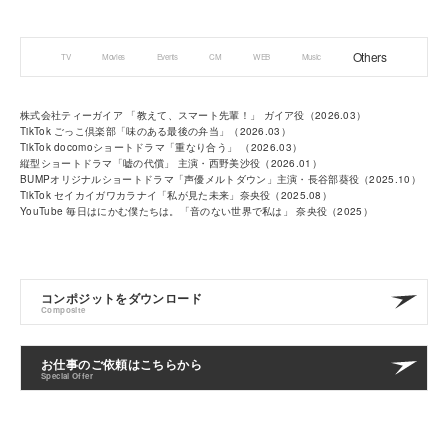
Others
TV
Movies
Events
CM
WEB
Music
株式会社ティーガイア 「教えて、スマート先輩！」 ガイア役（2026.03）
TikTok ごっこ倶楽部「味のある最後の弁当」（2026.03）
TikTok docomoショートドラマ「重なり合う」 （2026.03）
縦型ショートドラマ「嘘の代償」 主演・西野美沙役（2026.01）
BUMPオリジナルショートドラマ「声優メルトダウン」主演・長谷部葵役（2025.10）
TikTok セイカイガワカラナイ「私が見た未来」奈央役（2025.08）
YouTube 毎日はにかむ僕たちは。「音のない世界で私は」 奈央役（2025）
コンポジットをダウンロード
Composite
お仕事のご依頼はこちらから
Special Offer