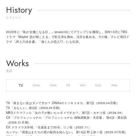
History
ヒストリー
2023年に『私が女優になる日＿』season3にてグランプリを獲得し、同年10月にTBS
ドラマ「Maybe 恋が聴こえる」で初主演を務め、注目を集める。その後、テレビ朝日ド
ラマ「JKと六法全書」「南くんが恋人!?」にも出演。
Works
実績
TV
Movies
Events
CM
WEB
Music
Others
TX「産まない女はダメですか？ DINKsのトツキトオカ」第7話（2026.04月期）
TX「るなしい」第2話（2026.04月期）
MBSドラマフィル「女の子が抱いちゃダメですか？」第7話・カナコ役（2026.04）
CX「プロフェッショナル「プロフェッショナル 保険調査員・天音蓮」 第4話・亜紀役
（2026.01月期）
EX ドラドラ大作戦 「生放送まで30分」リン役（2025.11）
カンテレ『僕達はまだその星の校則を知らない』 第10話 野上奈々役（2025.07月期）