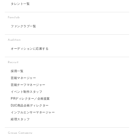
タレント一覧
Fanclub
ファンクラブ一覧
Audition
オーディションに応募する
Recruit
採用一覧
芸能マネージャー
芸能チーフマネージャー
イベント制作スタッフ
PRディレクター／企画提案
D2C商品企画ディレクター
インフルエンサーマネージャー
経理スタッフ
Group Company