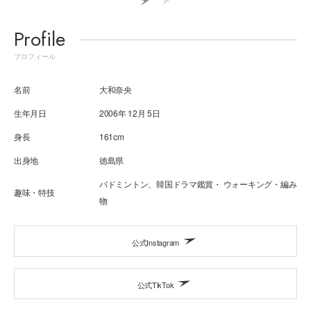
Profile
プロフィール
名前
大和奈央
生年月日
2006年 12月 5日
身長
161cm
出身地
徳島県
バドミントン、韓国ドラマ鑑賞・ ウォーキング・編み
趣味・特技
物
公式Instagram
公式TikTok