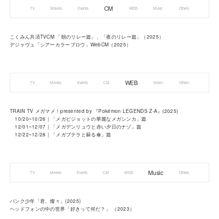
CM
TV
Movies
Events
WEB
Music
Others
こくみん共済TVCM 「朝のリレー篇」、「夜のリレー篇」（2025）
デジャヴュ「シアーカラーブロウ」WebCM（2025）
WEB
TV
Movies
Events
CM
Music
Others
TRAIN TV メガマメ！presented by 『Pokémon LEGENDS Z-A』(2025)
10/20~10/26｜「メガピジョットの華麗なメガシンカ」篇
12/01~12/07｜「メガデンリュウと赤い夕日のナゾ」篇
12/22~12/28｜「メガプテラと蘇る傘」篇
Music
TV
Movies
Events
CM
WEB
Others
パンク少年「君、燦々」(2025)
ヘッドフォンの中の世界「好きって何だ？」 （2023）