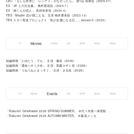
CBC 『もしも世界に「レンアイ」がなかったら』 第1話 佑香役（2025.07）
EX「JK と六法全書」 奥村梨花役（2024.7）
EX「南くんが恋人」 高村奈美役（2024.4）
TBS「Maybe 恋が聴こえる」主演 桃井蕾未役（2023.10）
TBS スター育成プロジェクト「私が女優になる日＿」season3（2023）
Movies
TV
Events
CM
WEB
Music
Others
短編映画「たゆたう、でも」 主演・薫役（2026）
短編映画「運命ハサミ少女」 主演・黒霧カザミ役（2026）
短編映画「うねうねとまっすぐ」 主演・まる役（2026）
Events
TV
Movies
CM
WEB
Music
Others
「Rakuten GirlsAward 2026 SPRING/SUMMER」 ＠代々木第一体育館
「Rakuten GirlsAward 2025 AUTUMN/WINTER」 ＠幕張メッセ