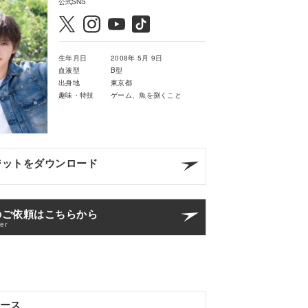
公式SNS
生年月日
2008年 5月 9日
血液型
B型
出身地
東京都
趣味・特技
ゲーム、魚を捌くこと
ジットをダウンロード
のご依頼はこちらから
fer
ース