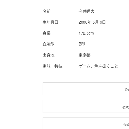
名前
今井暖大
生年月日
2008年 5月 9日
身長
172.5cm
血液型
B型
出身地
東京都
趣味・特技
ゲーム、魚を捌くこと
公式
公式I
公式