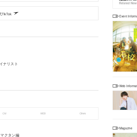
Related New
TikTok
Event Inform
イナリスト
Web Informa
CM
WEB
Others
Magazine
」マクタン編