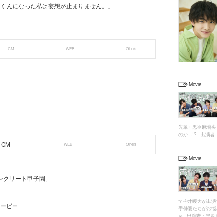
ルトくんになった私は妄想が止まりません。」
CM
WEB
Others
Movie
先輩・黒羽麻璃央
のか…!? 出演者：
CM
WEB
Others
Movie
コンクリート甲子園」
て今井暖大が出演
ムービー
手俳優たちがお悩
☺︎ 出演者：黒羽麻