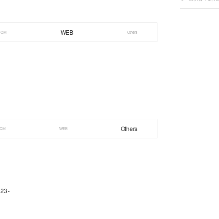
WEB
CM
Others
Others
CM
WEB
23-