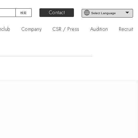
Contact
nclub
Company
CSR / Press
Audition
Recruit