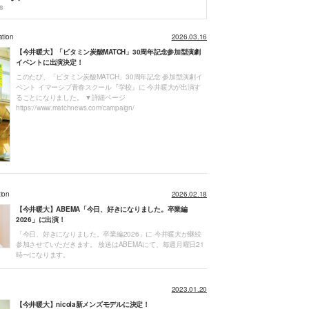
s
ation
2026.03.16
【今井暖大】「ビタミン炭酸MATCH」30周年記念参加型演劇
イベントに出演決定！
このたび、「ビタミン炭酸MATCH」30周年記念 参加型演劇イ
ベント イマーシブ青春スクール『学校』に 今井暖大が出演す
ることになりました。 ▼詳細ページ
https://www.matchnews.com/campaign/
tion
2026.02.18
【今井暖大】ABEMA「今日、好きになりました。卒業編
2026」に出演！
「今日、好きになりました。卒業編2026」に 今井暖大が継続
参加させていただきます。 放送はABEMAにて、毎週月曜日21
時〜になります。
2023.01.20
【今井暖大】nicola新メンズモデルに決定！