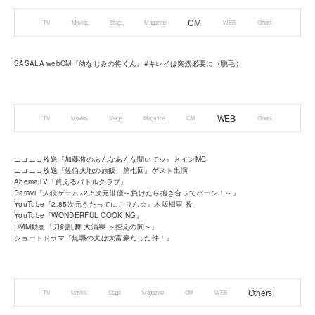
CM
TV
Movies
Stage
Magazine
WEB
Others
SASALA webCM『幼なじみの将くん』#キレイは突然必要に（脱毛）
WEB
TV
Movies
Stage
Magazine
CM
Others
ニコニコ放送『加藤将のあんなあんな聞いてッ』メインMC
ニコニコ放送『佐伯大地の旅飯 第七回』ゲスト出演
AbemaTV『買えるバトルクラブ』
Paravi『人狼ゲーム×2.5次元俳優～負けたら抱き合ってパーン！～』
YouTube『2.85次元うたってにこりん☆』木坂樹里 役
YouTube『WONDERFUL COOKING』
DMM動画『刀剣乱舞 大演練 ～控えの間～』
ショートドラマ『無職の夫は大富豪だった件！』
Others
TV
Movies
Stage
Magazine
CM
WEB