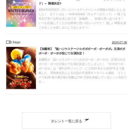
ド）～ 開催決定‼
2024年9月22日（日）にバースデーイベントの開催が決定いたしま
した！ タイトルは ～ multi-colored（モルティカラッド）～ 様々な
作品で色々な役を演じ分ける「加藤将」。 32歳も突っ走ります！
いつも応援してくださる皆様と思い切りハジケて！ 楽しい時間を過
ごせることを楽しみにしております☆...
Stage
2024.07.06
【加藤将】『超ハジケステージ☆ボボボーボ・ボーボボ』主演ボボ
ボーボ・ボーボボ役にて出演決定！
加藤将が『超ハジケステージ☆ボボボーボ・ボーボボ』主演のボボ
ボーボ・ボーボボ役にて出演が決定いたしました！ 『ボボボーボ・
ボーボボ』は「週刊少年ジャンプ」にて2001年から2007年まで連
載した、澤井啓夫⽒による伝説の不条理ギャグバトル漫画。 コミッ
クス全28 巻の累計発⾏部数は700 万部を突破しているヒット作品で
す...
タレント一覧に戻る