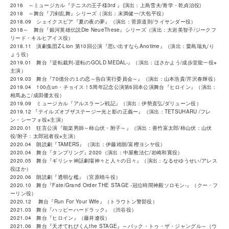
2016 ～ミュージカル『テニスの王子様3rd 』(演出：上島雪夫/青学・乾貞治役)
2018 ～舞台『刀剣乱舞』シリーズ（演出：末満健一/大包平役）
2018.09 シェイクスピア『夏の夜の夢』（演出：菅原道則/ライサンダー役）
2018～ 舞台『銀河英雄伝説Die NeueThese』シリーズ（演出：大岩美智子/ジークフ
リード・キルヒアイス役）
2018.11 演劇集団Z-Lion 第10回公演『思い出すならAnotime』（演出：粟島瑞丸/り
ょう役）
2019.01 舞台『逆転裁判-逆転のGOLD MEDAL-』（演出：ほさかよう/成歩堂龍一役※
主演）
2019.03 舞台『70億分の１の恋～告白実行委員会～』（演出：山本浩貴/芹沢春輝役）
2019.04 100点un・チョイス！5周年記念公演第6回本公演舞台『ヒロイン』（演出：
相馬あこ/成田優太役）
2019.09 ミュージカル『アルスラーン戦記』（演出：伊勢直弘/ダリューン役）
2019.12 『テイルズオブザステージー光と影の正義ー』（演出：TETSUHARU /フレ
ン・シーフォ役※主演）
2020.01 狂言公演『能楽男師～柿山伏・附子～』（演出：善竹富太郎/柿山伏：山伏
役/附子：太郎冠者役※主演）
2020.04 朗読劇『TAMERS』（演出：伊藤靖朗/富樫ヨシヤ役）
2020.04 舞台『タンブリング』2020（演出：中屋敷法仁/岩崎和寛役）
2020.05 舞台『ギリシャ神話劇場神々と人々の日々』（演出：なるせゆうせい/アレス
役ほか）
2020.06 朗読劇『透明な檻』（宮原晴斗役）
2020.10 舞台『Fate/Grand Order THE STAGE -冠位時間神殿ソロモン-』（クー・フ
ーリン役）
2020.12 舞台『Run For Your Wife』（トラウトン警部役）
2021.03 舞台『ハッピーハードラック』（渋谷役）
2021.04 舞台『ヒロイン』（藤井遼役）
2021.06 舞台『天才てれびくんthe STAGE』～バック・トゥ・ザ・ジャングル～（ウ