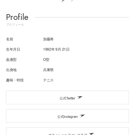
Profile
プロフィール
名前
加藤将
生年月日
1992年 9月 21日
血液型
O型
出身地
兵庫県
趣味・特技
テニス
公式Twitter
公式Instagram
オフィシャルファンクラブ