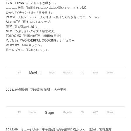
TVS『LIPSS〜イノセントな囁き〜』
ニコニコ放送『加藤将のあんな あんな聞いてッ』メインMC
ひかりTVチャンネル+『ヨルヨミ』
Paravi『人狼ゲーム×2.5次元俳優 ～負けたら抱き合ってパーン！～』
AbemaTV『買えるバトルクラブ』
NTV『音が出たら負け』
NTV『つぶし合いクイズ！悪意の矢』
TOKYOMX『戦国炒飯TV』(織田信長 役)
YouTube『WONDERFUL COOKING』レギュラー
WOWOW『tkmkキッチン』
日テレプラス『筋肉といっしょ』
Movies
TV
Stage
Magazine
CM
WEB
Others
2023.3公開映画「刀剣乱舞‐黎明‐」大包平役
Stage
TV
Movies
Magazine
CM
WEB
Others
2012.09 ミュージカル『甲子園だけが高校野球ではない』（監修：岩崎夏海）