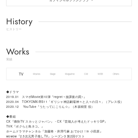
History
ヒストリー
Works
実績
TV
Movies
Stage
Magazine
CM
WEB
Others
◆ドラマ
2019.01 スマボMovie第10弾『regret ~放課後の罠~』
2020.04 TOKYOMX/BS11「ギリシャ神話劇場神々と人々の日々」（アレス役）
2020.12 YouTube『うたってにこりん☆』（木坂樹里 役）
◆番組
CX『痛快TV スカッとジャパン』・CX『芸能人が考えたドッキリGP』
TVK『ボクらと島ネコ。』
ホームドラマチャンネル『加藤将・井澤巧麻 おでかけ！in 小田原』
wowow『2.5次元男子推しTV』シーズン3 第2回ゲスト