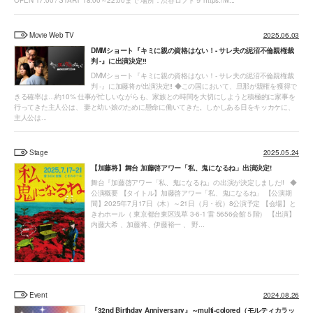
OPEN 17:00 / START 18:00～22:00まで 場所：渋谷ロフト９ https://w...
Movie Web TV
2025.06.03
DMMショート『キミに親の資格はない！- サレ夫の泥沼不倫親権裁
判 -』に出演決定‼
DMMショート『キミに親の資格はない！- サレ夫の泥沼不倫親権裁
判 -』に加藤将が出演決定‼ ◆この国において、旦那が親権を獲得で
きる確率は…約10% 仕事が忙しいながらも、家族との時間を大切にしようと積極的に家事を
行ってきた主人公は、 妻と幼い娘のために懸命に働いてきた。しかしある日をキッカケに、
主人公は...
Stage
2025.05.24
【加藤将】舞台 加藤啓アワー「私、鬼になるね」出演決定!
舞台『加藤啓アワー「私、鬼になるね」の出演が決定しました‼ ◆
公演概要 【タイトル】加藤啓アワー「私、鬼になるね」 【公演期
間】2025年7月17日（木）～21日（月・祝）8公演予定 【会場】と
きわホール（ 東京都台東区浅草 3-6-1 雷 5656会館５階） 【出演】
内藤大希 、加藤将、伊藤裕一 、 野...
Event
2024.08.26
『32nd Birthday Anniversary』～multi-colored（モルティカラッ