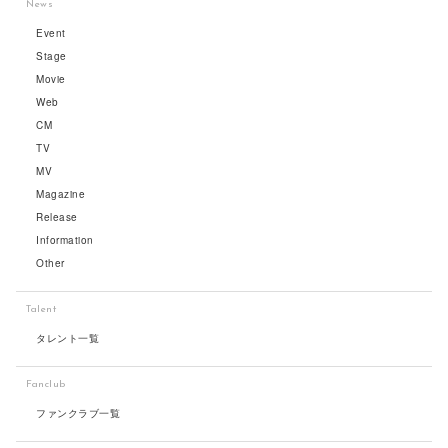
News
Event
Stage
Movie
Web
CM
TV
MV
Magazine
Release
Information
Other
Talent
タレント一覧
Fanclub
ファンクラブ一覧