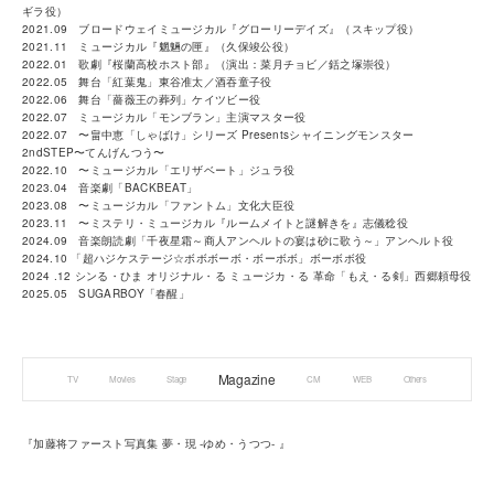
ギラ役）
2021.09 ブロードウェイミュージカル『グローリーデイズ』（スキップ役）
2021.11 ミュージカル『魍魎の匣』（久保竣公役）
2022.01 歌劇『桜蘭高校ホスト部』（演出：菜月チョビ／銛之塚崇役）
2022.05 舞台「紅葉鬼」東谷准太／酒吞童子役
2022.06 舞台「薔薇王の葬列」ケイツビー役
2022.07 ミュージカル「モンブラン」主演マスター役
2022.07 〜畠中恵「しゃばけ」シリーズ Presentsシャイニングモンスター
2ndSTEP〜てんげんつう〜
2022.10 〜ミュージカル「エリザベート」ジュラ役
2023.04 音楽劇「BACKBEAT」
2023.08 〜ミュージカル「ファントム」文化大臣役
2023.11 〜ミステリ・ミュージカル『ルームメイトと謎解きを』志儀稔役
2024.09 音楽朗読劇「千夜星霜～商人アンヘルトの宴は砂に歌う～」アンヘルト役
2024.10 「超ハジケステージ☆ボボボーボ・ボーボボ」ボーボボ役
2024 .12 シンる・ひま オリジナル・る ミュージカ・る 革命「もえ・る剣」西郷頼母役
2025.05 SUGARBOY「春醒」
Magazine
TV
Movies
Stage
CM
WEB
Others
『加藤将ファースト写真集 夢・現 ‐ゆめ・うつつ‐ 』