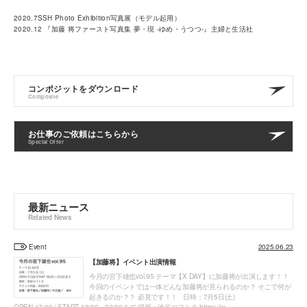
2020.7SSH Photo Exhibition写真展（モデル起用）
2020.12 『加藤 将ファースト写真集 夢・現 -ゆめ・うつつ-』主婦と生活社
コンポジットをダウンロード
Composite
お仕事のご依頼はこちらから
Special Offer
最新ニュース
Related News
Event
2025.06.23
【加藤将】イベント出演情報
今月の宮下雄也vol.95 テーマ【X DAY】に加藤将が出演します！！
今回のイベントでは一体どんな加藤将が見られるのか？ そこで何が
起きるのか？？ 必見です！！ 日時：7月5日(土)