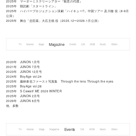
2025年 マーダーミステリーシアター『殺意の代償』
2025年 朗読劇「スタートライン」
2025年 ハイパープロジェクション演劇「ハイキュー!!」中国ツアー 及川徹 役（8-9月
公演）
2025年 舞台「忠臣蔵」大石主税 役（2025.12〜2026.1月公演）
Magazine
TV
Movies
Stage
Events
CM
WEB
Music
Others
2020年 JUNON 1月号
2021年 JUNON 7月号
2023年 JUNON 12月号
2024年 BoyAge vol.24
2025年 藤林泰也ファースト写真集 Through the lens Through the eyes
2025年 BoyAge vol.28
2025年 S Cawaii! ME 2026 WINTER
2025年 JUNON 2月号
2026年 JUNON 8月号
他、多数
Events
TV
Movies
Stage
Magazine
CM
WEB
Music
Others