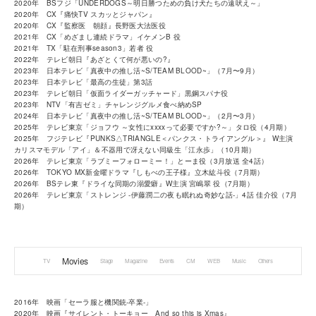
2020年 BSフジ「UNDERDOGS～明日勝つための負け犬たちの遠吠え～」
2020年 CX『痛快TV スカッとジャパン』
2020年 CX『監察医 朝顔』長野医大法医役
2021年 CX「めざまし連続ドラマ」イケメンB 役
2021年 TX「駐在刑事season3」若者 役
2022年 テレビ朝日『あざとくて何が悪いの?』
2023年 日本テレビ「真夜中の推し活~S/TEAM BLOOD~」（7月〜9月）
2023年 日本テレビ「最高の生徒」第3話
2023年 テレビ朝日「仮面ライダーガッチャード」黒鋼スパナ役
2023年 NTV「有吉ゼミ」チャレンジグルメ食べ納めSP
2024年 日本テレビ「真夜中の推し活~S/TEAM BLOOD~」（2月〜3月）
2025年 テレビ東京「ジョフウ ～女性にxxxxって必要ですか?～」タロ役（4月期）
2025年 フジテレビ『PUNKS△TRIANGLE＜パンクス・トライアングル＞』 W主演
カリスマモデル「アイ」＆不器用で冴えない同級生「江永歩」（10月期）
2026年 テレビ東京「ラブミーフォローミー！」とーま役（3月放送 全4話）
2026年 TOKYO MX新金曜ドラマ『しもべの王子様』立木紘斗役（7月期）
2026年 BSテレ東『ドライな同期の溺愛癖』W主演 宮嶋翠 役（7月期）
2026年 テレビ東京「ストレンジ -伊藤潤二の夜も眠れぬ奇妙な話-」4話 佳介役（7月
期）
Movies
TV
Stage
Magazine
Events
CM
WEB
Music
Others
2016年 映画「セーラ服と機関銃-卒業-」
2020年 映画『サイレント・トーキョー And so this is Xmas』