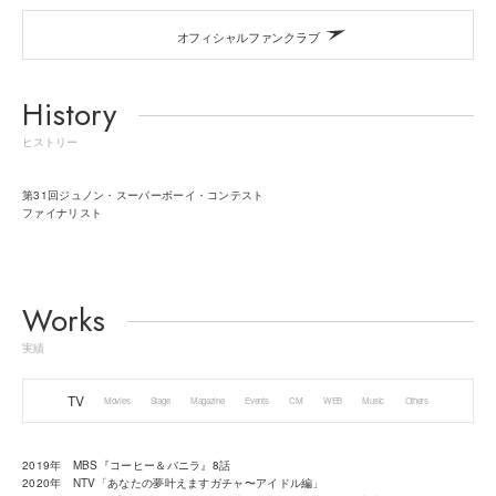
オフィシャルファンクラブ
History
ヒストリー
第31回ジュノン・スーパーボーイ・コンテスト
ファイナリスト
Works
実績
TV
Movies
Stage
Magazine
Events
CM
WEB
Music
Others
2019年 MBS『コーヒー＆バニラ』8話
2020年 NTV「あなたの夢叶えますガチャ〜アイドル編」