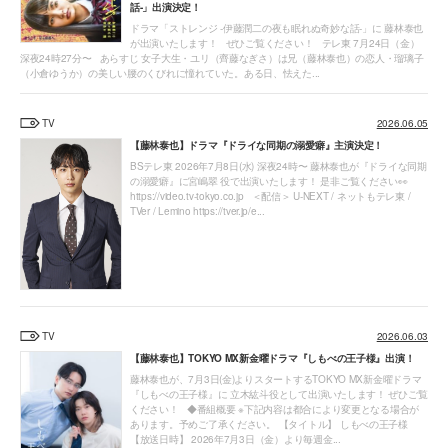
話-」出演決定！
ドラマ「ストレンジ -伊藤潤二の夜も眠れぬ奇妙な話-」に 藤林泰也
が出演いたします！ ぜひご覧ください！ テレ東 7月24日（金）
深夜24時27分〜 あらすじ 女子大生・ユリ（齊藤なぎさ）は兄（藤林泰也）の恋人・瑠璃子
（小倉ゆうか）の美しい腰のくびれに憧れていた。ある日、怯えた...
TV
2026.06.05
【藤林泰也】ドラマ『ドライな同期の溺愛癖』主演決定！
BSテレ東 2026年7月8日(水) 深夜24時〜 藤林泰也が『ドライな同期
の溺愛癖』に宮嶋翠 役で出演いたします！ 是非ご覧ください👀
https://video.tv-tokyo.co.jp ＜配信＞ U-NEXT / ネットもテレ東 /
TVer / Lemino https://tver.jp/e...
TV
2026.06.03
【藤林泰也】TOKYO MX新金曜ドラマ『しもべの王子様』出演！
藤林泰也が、7月3日(金)よりスタートするTOKYO MX新金曜ドラマ
『しもべの王子様』に 立木紘斗役として出演いたします！ ぜひご覧
ください！ ◆番組概要 ※下記内容は都合により変更となる場合が
あります。予めご了承ください。 【タイトル】 しもべの王子様
【放送日時】 2026年7月3日（金）より毎週金...