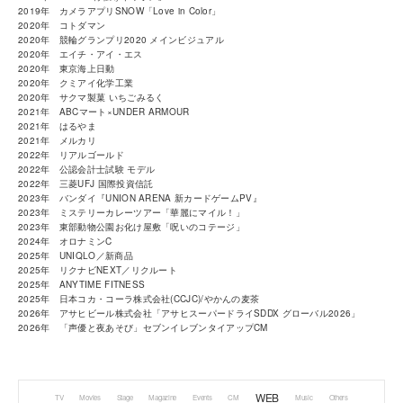
2019年 カメラアプリSNOW「Love in Color」
2020年 コトダマン
2020年 競輪グランプリ2020 メインビジュアル
2020年 エイチ・アイ・エス
2020年 東京海上日動
2020年 クミアイ化学工業
2020年 サクマ製菓 いちごみるく
2021年 ABCマート×UNDER ARMOUR
2021年 はるやま
2021年 メルカリ
2022年 リアルゴールド
2022年 公認会計士試験 モデル
2022年 三菱UFJ 国際投資信託
2023年 バンダイ『UNION ARENA 新カードゲームPV』
2023年 ミステリーカレーツアー「華麗にマイル！」
2023年 東部動物公園お化け屋敷「呪いのコテージ」
2024年 オロナミンC
2025年 UNIQLO／新商品
2025年 リクナビNEXT／リクルート
2025年 ANYTIME FITNESS
2025年 日本コカ・コーラ株式会社(CCJC)/やかんの麦茶
2026年 アサヒビール株式会社「アサヒスーパードライSDDX グローバル2026」
2026年 「声優と夜あそび」セブンイレブンタイアップCM
WEB
TV
Movies
Stage
Magazine
Events
CM
Music
Others