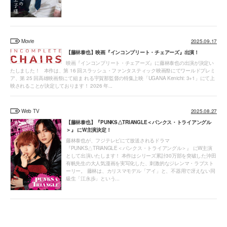
Movie
2025.09.17
【藤林泰也】映画『インコンプリート・チェアーズ』出演！
映画『インコンプリート・チェアーズ』に藤林泰也の出演が決定い
たしました！ 本作は、第 16 回スラッシュ・ファンタスティック映画祭にてワールドプレミ
ア、第 25 回高雄映画祭にて組ま れる宇賀那監督の特集上映「UGANA Kenichi: 3+1」にて上
映されることが決定しております！ 2026 年...
Web TV
2025.08.27
【藤林泰也】『PUNKS△TRIANGLE＜パンクス・トライアングル
＞』 にW主演決定！
藤林泰也が、フジテレビにて放送されるドラマ
『PUNKS△TRIANGLE＜パンクス・トライアングル＞』 にW主演
として出演いたします！ 本作はシリーズ累計30万部を突破した沖田
有帆先生の大人気漫画を実写化した、刺激的なジレンマ・ラブスト
ーリー。 藤林は、カリスマモデル「アイ」と、不器用で冴えない同
級生「江永歩」という...