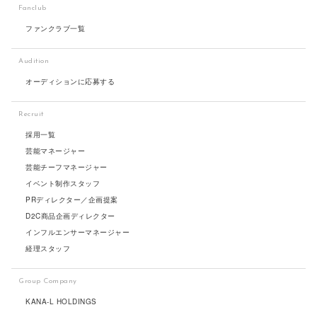
Fanclub
ファンクラブ一覧
Audition
オーディションに応募する
Recruit
採用一覧
芸能マネージャー
芸能チーフマネージャー
イベント制作スタッフ
PRディレクター／企画提案
D2C商品企画ディレクター
インフルエンサーマネージャー
経理スタッフ
Group Company
KANA-L HOLDINGS