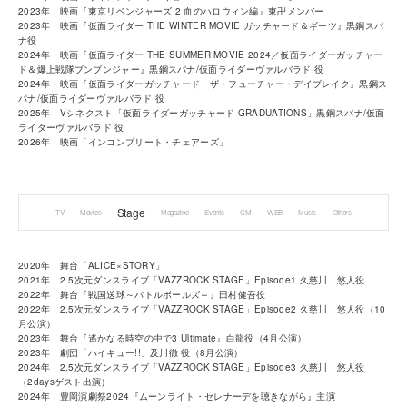
2023年 映画『東京リベンジャーズ 2 血のハロウィン編』東卍メンバー
2023年 映画『仮面ライダー THE WINTER MOVIE ガッチャード＆ギーツ』黒鋼スパ
ナ役
2024年 映画『仮面ライダー THE SUMMER MOVIE 2024／仮面ライダーガッチャー
ド＆爆上戦隊ブンブンジャー』黒鋼スパナ/仮面ライダーヴァルバラド 役
2024年 映画『仮面ライダーガッチャード ザ・フューチャー・デイブレイク』黒鋼ス
パナ/仮面ライダーヴァルバラド 役
2025年 Vシネクスト「仮面ライダーガッチャード GRADUATIONS」黒鋼スパナ/仮面
ライダーヴァルバラド 役
2026年 映画「インコンプリート・チェアーズ」
Stage
TV
Movies
Magazine
Events
CM
WEB
Music
Others
2020年 舞台「ALICE×STORY」
2021年 2.5次元ダンスライブ「VAZZROCK STAGE」Episode1 久慈川 悠人役
2022年 舞台『戦国送球～バトルボールズ～』田村健吾役
2022年 2.5次元ダンスライブ「VAZZROCK STAGE」Episode2 久慈川 悠人役（10
月公演）
2023年 舞台『遙かなる時空の中で3 Ultimate』白龍役（4月公演）
2023年 劇団「ハイキュー!!」及川徹 役（8月公演）
2024年 2.5次元ダンスライブ「VAZZROCK STAGE」Episode3 久慈川 悠人役
（2daysゲスト出演）
2024年 豊岡演劇祭2024『ムーンライト・セレナーデを聴きながら』主演