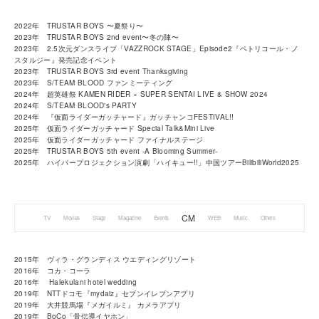
2022年 TRUSTAR BOYS 〜夏祭り〜
2023年 TRUSTAR BOYS 2nd event〜冬の陣〜
2023年 2.5次元ダンスライブ「VAZZROCK STAGE」Episode2『ペトリコール・ノ
スタルジー』発売記念イベント
2023年 TRUSTAR BOYS 3rd event Thanksgiving
2023年 S/TEAM BLOOD ファンミーティング
2024年 超英雄祭 KAMEN RIDER × SUPER SENTAI LIVE & SHOW 2024
2024年 S/TEAM BLOOD's PARTY
2024年 『仮面ライダーガッチャード』ガッチャンコFESTIVAL!!
2025年 仮面ライダーガッチャード Special Talk&Mini Live
2025年 仮面ライダーガッチャード ファイナルステージ
2025年 TRUSTAR BOYS 5th event -A Blooming Summer-
2025年 ハイパープロジェクション演劇「ハイキュー!!」中国ツアーBilibiliWorld2025
CM
TV
Movies
Stage
Magazine
Events
WEB
Music
Others
2015年 ヴィラ・グランディス ウエディングリゾート
2016年 コカ・コーラ
2016年 Halekulani hotel wedding
2019年 NTTドコモ『mydaiz』セブンイレブンアプリ
2019年 大井競馬場『メガイルミ』 カメラアプリ
2019年 BoCo「骨伝導イヤホン」