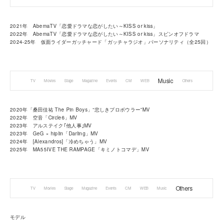
2021年 AbemaTV「恋愛ドラマな恋がしたい～KISS or kiss」
2022年 AbemaTV「恋愛ドラマな恋がしたい～KISS or kiss」スピンオフドラマ
2024-25年 仮面ライダーガッチャード「ガッチャラジオ」パーソナリティ（全25回）
Music
TV
Movies
Stage
Magazine
Events
CM
WEB
Others
2020年「桑田佳祐 The Pin Boys」“悲しきプロボウラー”MV
2022年 空音「Circle6」MV
2023年 アルステイク｢他人事｣MV
2023年 GeG × hiplin「Darling」MV
2024年 [Alexandros]「冷めちゃう」MV
2025年 MA55IVE THE RAMPAGE「キミノトコマデ」MV
Others
TV
Movies
Stage
Magazine
Events
CM
WEB
Music
モデル