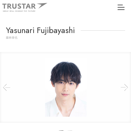
Yasunari Fujibayashi
藤林泰也