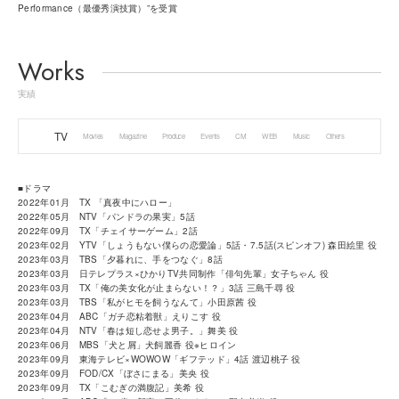
Performance（最優秀演技賞）”を受賞
Works
実績
TV
Movies
Magazine
Produce
Events
CM
WEB
Music
Others
■ドラマ
2022年01月 TX 「真夜中にハロー」
2022年05月 NTV「パンドラの果実」5話
2022年09月 TX「チェイサーゲーム」2話
2023年02月 YTV「しょうもない僕らの恋愛論」5話・7.5話(スピンオフ) 森田絵里 役
2023年03月 TBS「夕暮れに、手をつなぐ」8話
2023年03月 日テレプラス×ひかりTV共同制作「俳句先輩」女子ちゃん 役
2023年03月 TX「俺の美女化が止まらない！？」3話 三島千尋 役
2023年03月 TBS「私がヒモを飼うなんて」小田原茜 役
2023年04月 ABC「ガチ恋粘着獣」えりこす 役
2023年04月 NTV「春は短し恋せよ男子。」舞美 役
2023年06月 MBS「犬と屑」犬飼麗香 役※ヒロイン
2023年09月 東海テレビ×WOWOW「ギフテッド」4話 渡辺桃子 役
2023年09月 FOD/CX「ぼさにまる」美央 役
2023年09月 TX「こむぎの満腹記」美希 役