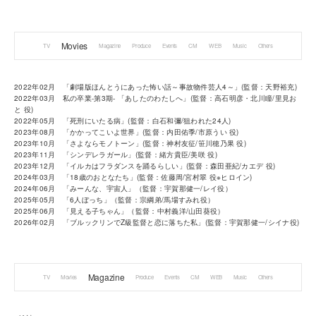
Movies
TV
Magazine
Produce
Events
CM
WEB
Music
Others
2022年02月 「劇場版ほんとうにあった怖い話～事故物件芸人4～」(監督：天野裕充)
2022年03月 私の卒業-第3期- 「あしたのわたしへ」(監督：高石明彦・北川瞳/里見お
と 役)
2022年05月 「死刑にいたる病」(監督：白石和彌/狙われた24人)
2023年08月 「かかってこいよ世界」(監督：内田佑季/市原うい 役)
2023年10月 「さよならモノトーン」(監督：神村友征/笹川穂乃果 役)
2023年11月 「シンデレラガール」(監督：緒方貴臣/美咲 役)
2023年12月 「イルカはフラダンスを踊るらしい」(監督：森田亜紀/カエデ 役)
2024年03月 「18歳のおとなたち」(監督：佐藤周/宮村翠 役※ヒロイン)
2024年06月 「みーんな、宇宙人」（監督：宇賀那健一/レイ役）
2025年05月 「6人ぼっち」（監督：宗綱弟/馬場すみれ役）
2025年06月 「見える子ちゃん」（監督：中村義洋/山田葵役）
2026年02月 「ブルックリンでZ級監督と恋に落ちた私」(監督：宇賀那健一/シイナ役)
Magazine
TV
Movies
Produce
Events
CM
WEB
Music
Others