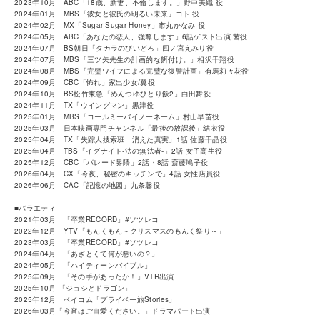
2023年10月 ABC「18歳、新妻、不倫します。」野中美織 役
2024年01月 MBS「彼女と彼氏の明るい未来」コト 役
2024年02月 MX「Sugar Sugar Honey」市丸かなみ 役
2024年05月 ABC「あなたの恋人、強奪します」6話ゲスト出演 茜役
2024年07月 BS朝日「タカラのびいどろ」四ノ宮えみり役
2024年07月 MBS「三ツ矢先生の計画的な餌付け。」相沢千翔役
2024年08月 MBS「完璧ワイフによる完璧な復讐計画」有馬莉々花役
2024年09月 CBC「怖れ」家出少女/翼役
2024年10月 BS松竹東急「めんつゆひとり飯2」白田舞役
2024年11月 TX「ウイングマン」黒津役
2025年01月 MBS「コールミーバイノーネーム」村山早苗役
2025年03月 日本映画専門チャンネル「最後の放課後」結衣役
2025年04月 TX「失踪人捜索班 消えた真実」1話 佐藤千晶役
2025年04月 TBS「イグナイト‐法の無法者-」2話 女子高生役
2025年12月 CBC「パレード界隈」2話・8話 斎藤鳩子役
2026年04月 CX「今夜、秘密のキッチンで」4話 女性店員役
2026年06月 CAC「記憶の地図」九条馨役
■バラエティ
2021年03月 「卒業RECORD」#ソツレコ
2022年12月 YTV「もんくもん～クリスマスのもんく祭り～」
2023年03月 「卒業RECORD」#ソツレコ
2024年04月 「あざとくて何が悪いの？」
2024年05月 「ハイティーンバイブル」
2025年09月 「その手があったか！」VTR出演
2025年10月 「ジョシとドラゴン」
2025年12月 ベイコム「プライベー旅Stories」
2026年03月「今宵はご自愛ください。」ドラマパート出演