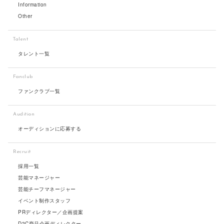
Information
Other
Talent
タレント一覧
Fanclub
ファンクラブ一覧
Audition
オーディションに応募する
Recruit
採用一覧
芸能マネージャー
芸能チーフマネージャー
イベント制作スタッフ
PRディレクター／企画提案
D2C商品企画ディレクター