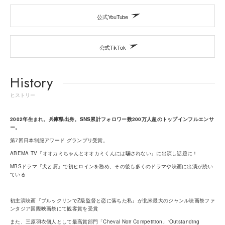
公式YouTube
公式TikTok
History
ヒストリー
2002年生まれ。兵庫県出身。SNS累計フォロワー数200万人超のトップインフルエンサ
ー。
第7回日本制服アワード グランプリ受賞。
ABEMA TV『オオカミちゃんとオオカミくんには騙されない』に出演し話題に！
MBSドラマ『犬と屑』で初ヒロインを務め、その後も多くのドラマや映画に出演が続い
ている
初主演映画『ブルックリンでZ級監督と恋に落ちた私』が北米最大のジャンル映画祭ファ
ンタジア国際映画祭にて観客賞を受賞
また、三原羽衣個人として最高賞部門「Cheval Noir Competition」“Outstanding