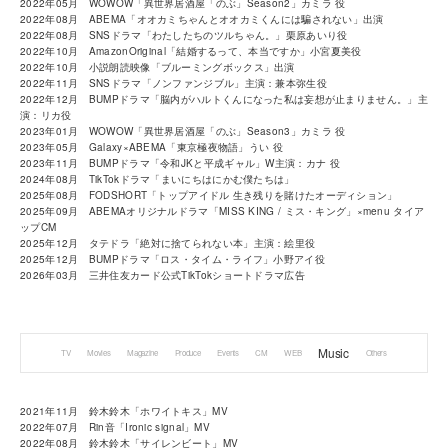
2022年05月 WOWOW「異世界居酒屋「のぶ」Season2」カミラ 役
2022年08月 ABEMA「オオカミちゃんとオオカミくんには騙されない」出演
2022年08月 SNSドラマ「わたしたちのツルちゃん。」栗原あいり役
2022年10月 AmazonOriginal「結婚するって、本当ですか」小宮夏美役
2022年10月 小説朗読映像「ブルーミングボックス」出演
2022年11月 SNSドラマ「ノンファンジブル」主演：兼本弥生役
2022年12月 BUMPドラマ「脳内がハルトくんになった私は妄想が止まりません。」主
演：リカ役
2023年01月 WOWOW「異世界居酒屋「のぶ」Season3」カミラ 役
2023年05月 Galaxy×ABEMA「東京極夜物語」うい 役
2023年11月 BUMPドラマ「令和JKと平成ギャル」W主演：カナ 役
2024年08月 TikTokドラマ「まいにちはにかむ僕たちは」
2025年08月 FODSHORT「トップアイドル 生き残りを賭けたオーディション」
2025年09月 ABEMAオリジナルドラマ「MISS KING / ミス・キング」×menu タイア
ップCM
2025年12月 タテドラ「絶対に捨てられない本」主演：絵里役
2025年12月 BUMPドラマ「ロス・タイム・ライフ」小野アイ役
2026年03月 三井住友カード公式TikTokショートドラマ広告
Music
TV
Movies
Magazine
Produce
Events
CM
WEB
Others
2021年11月 鈴木鈴木「ホワイトキス」MV
2022年07月 Rin音「Ironic signal」MV
2022年08月 鈴木鈴木「サイレンビート」MV