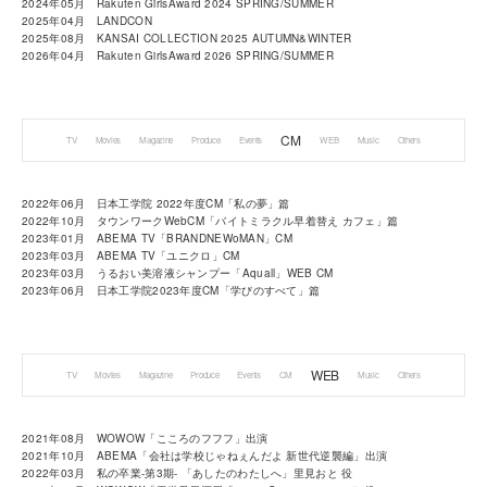
2024年05月 Rakuten GirlsAward 2024 SPRING/SUMMER
2025年04月 LANDCON
2025年08月 KANSAI COLLECTION 2025 AUTUMN&WINTER
2026年04月 Rakuten GirlsAward 2026 SPRING/SUMMER
CM
TV
Movies
Magazine
Produce
Events
WEB
Music
Others
2022年06月 日本工学院 2022年度CM「私の夢」篇
2022年10月 タウンワークWebCM「バイトミラクル早着替え カフェ」篇
2023年01月 ABEMA TV「BRANDNEWoMAN」CM
2023年03月 ABEMA TV「ユニクロ」CM
2023年03月 うるおい美溶液シャンプー「Aquall」WEB CM
2023年06月 日本工学院2023年度CM「学びのすべて」篇
WEB
TV
Movies
Magazine
Produce
Events
CM
Music
Others
2021年08月 WOWOW「こころのフフフ」出演
2021年10月 ABEMA「会社は学校じゃねぇんだよ 新世代逆襲編」出演
2022年03月 私の卒業-第3期- 「あしたのわたしへ」里見おと 役