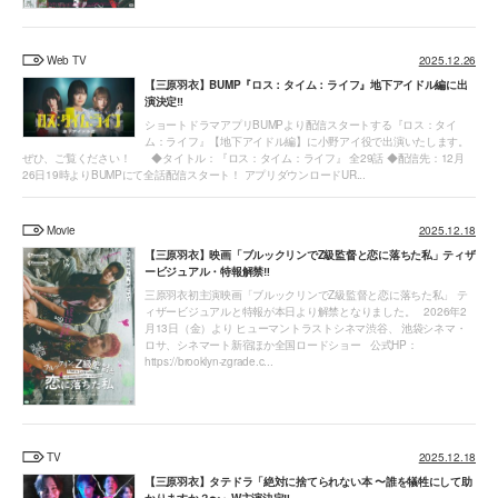
Web TV
2025.12.26
【三原羽衣】BUMP『ロス：タイム：ライフ』地下アイドル編に出
演決定‼
ショートドラマアプリBUMPより配信スタートする『ロス：タイ
ム：ライフ』【地下アイドル編】に小野アイ役で出演いたします。
ぜひ、ご覧ください！ ◆タイトル：『ロス：タイム：ライフ』 全29話 ◆配信先：12月
26日19時よりBUMPにて全話配信スタート！ アプリダウンロードUR...
Movie
2025.12.18
【三原羽衣】映画「ブルックリンでZ級監督と恋に落ちた私」ティザ
ービジュアル・特報解禁‼
三原羽衣初主演映画「ブルックリンでZ級監督と恋に落ちた私」 テ
ィザービジュアルと特報が本日より解禁となりました。 2026年2
月13日（金）より ヒューマントラストシネマ渋谷、 池袋シネマ・
ロサ、シネマート新宿ほか全国ロードショー 公式HP：
https://brooklyn-zgrade.c...
TV
2025.12.18
【三原羽衣】タテドラ「絶対に捨てられない本 〜誰を犠牲にして助