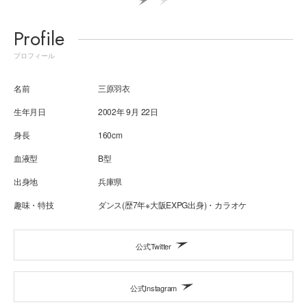
Profile
プロフィール
名前
三原羽衣
生年月日
2002年 9月 22日
身長
160cm
血液型
B型
出身地
兵庫県
趣味・特技
ダンス(歴7年※大阪EXPG出身)・カラオケ
公式Twitter
公式Instagram