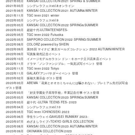
2021年03月 KANSAI COLLECTION 2021 SPRING & SUMMER
2021年03月 シンデレラフェスvol.8オンライン
2021年09月 KANSAI COLLECTION 2021 AUTUMN&WINTER
2021年11月 TGC teen 2021 winter
2022年03月 シンデレラフェスvol.9
2022年03月 KANSAI COLLECTION 2022 SPRING&SUMMER
2022年03月 超超十代-ULTRATEENSFES-
2022年05月 TGC teen 2022 Fukuoka
2022年05月 SAPPORO COLLECTION 2022 SPRING/SUMMER
2022年08月 COLORZ powered by SHEIN
2022年09月 第35回 マイナビ 東京ガールズコレクション 2022 AUTUMN/WINTER
2022年09月 写真集発売記念イベント
2022年10月 イメージモデルカラコン ドン・キホーテ立川店来店イベント
2022年11月 ドラマ「ノンファンジブル」一気見試写イベント 登壇
2022年11月 TGC teen 2022 Tokyo
2022年11月 GALAXYアンバサダーイベント 登壇
2023年02月 振袖大展示会 ゲスト登壇
2023年03月 ABEMA「花束とオオカミちゃんには騙されない」プレミアム先行試写会
ゲスト登壇
2023年03月 「好文学園女子高等学校」卒業記念行事 ゲスト登壇
2023年03月 KANSAI COLLECTION 2023 SPRING&SUMMER
2023年03月 超十代 -ULTRA TEENS FES- 2023
2023年04月 シンデレラフェスvol.10
2023年05月 TGC teen ICHINOSEKI 2023
2023年06月 学生ランウェイ-GAKUSEI RUNWAY 2023-
2023年07月 めざましライブ×TOKYO GIRLS COLLECTION
2023年08月 KANSAI COLLECTION 2023 AUTUMN&WINTER
2023年09月 OKINAWA COLLECTION 2023