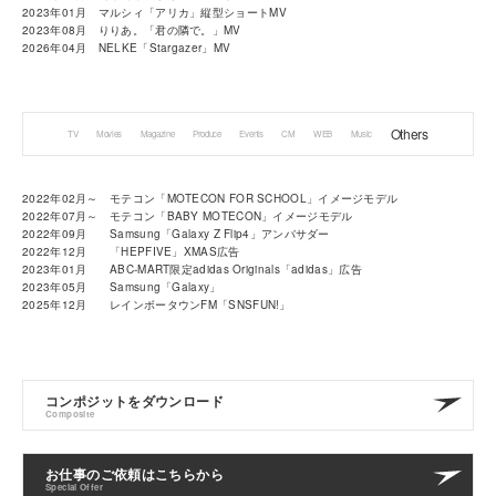
2023年01月 マルシィ「アリカ」縦型ショートMV
2023年08月 りりあ。「君の隣で。」MV
2026年04月 NELKE「Stargazer」MV
Others
TV
Movies
Magazine
Produce
Events
CM
WEB
Music
2022年02月～ モテコン「MOTECON FOR SCHOOL」イメージモデル
2022年07月～ モテコン「BABY MOTECON」イメージモデル
2022年09月 Samsung「Galaxy Z Flip4」アンバサダー
2022年12月 「HEPFIVE」XMAS広告
2023年01月 ABC-MART限定adidas Originals「adidas」広告
2023年05月 Samsung「Galaxy」
2025年12月 レインボータウンFM「SNSFUN!」
コンポジットをダウンロード
Composite
お仕事のご依頼はこちらから
Special Offer