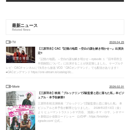
最新ニュース
Related News
TV
2026.04.23
【三原羽衣】CAC『記憶の地図 ～空白の謎を解き明かせ～』出演決
定‼
『記憶の地図』～空白の謎を解き明かせ～episode.１『旧半田市立
半田病院について』に出演することが決定致しました。 ケーブルテ
レビ・CACチャンネルにて6月から放送 VOD「CACオンデマンド」でも配信があります！
■CACオンデマンド https://one-stream.io/catalog/dc...
Movie
2026.02.01
【三原羽衣】映画「ブルックリンでZ級監督と恋に落ちた私」本ビジ
ュアル・本予告解禁‼
三原羽衣初主演映画「ブルックリンでZ級監督と恋に落ちた私」 本
ビジュアルと本予告が解禁となりました。 2026年2月13日（金）
より ヒューマントラストシネマ渋谷、 池袋シネマ・ロサ、シネマー
ト新宿ほか全国ロードショー 公式HP：https://brooklyn-
zgrade.com/ 公式...