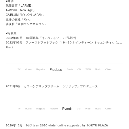
■雑誌
徳間書店「LARME」
A-Works「New Age」
CAELUM「NYLON JAPAN」
主婦の友社「Ray」
講談社「週刊ヤングマガジン」
■写真集
2022年09月 1st写真集「ういういしい、」(宝島社)
2022年09月 ファーストフォトブック「19→20(ナインティーン トゥエンティ)」(カエ
ルム)
Produce
TV
Movies
Magazine
Events
CM
WEB
Music
Others
2021年9月 カラーケアリップクリーム「ういリップ」プロデュース
Events
TV
Movies
Magazine
Produce
CM
WEB
Music
Others
2020年10月 TGC teen 2020 winter online supported by TOKYU PLAZA