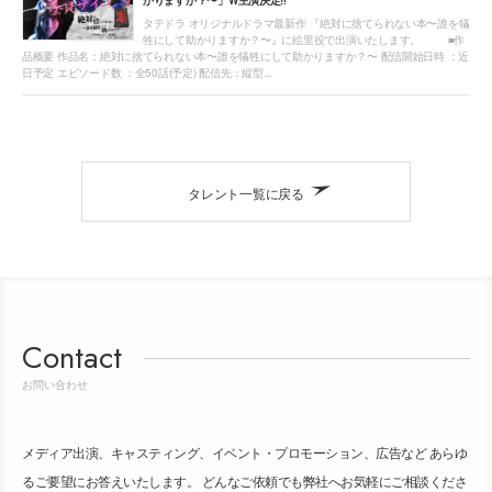
かりますか？〜」W主演決定‼
タテドラ オリジナルドラマ最新作 『絶対に捨てられない本〜誰を犠
牲にして助かりますか？〜』に絵里役で出演いたします。 ■作
品概要 作品名：絶対に捨てられない本〜誰を犠牲にして助かりますか？〜 配信開始日時 ：近
日予定 エピソード数 ：全50話(予定) 配信先：縦型...
タレント一覧に戻る
Contact
お問い合わせ
メディア出演、キャスティング、イベント・プロモーション、広告など あらゆ
るご要望にお答えいたします。 どんなご依頼でも弊社へお気軽にご相談くださ