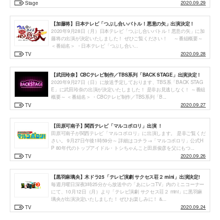
2020.09.29
Stage
【加藤将】日本テレビ「つぶし合いバトル！悪意の矢」出演決定！
2020年9月28日（月）日本テレビ「つぶし合いバトル！悪意の矢」に加
藤将の出演が決定いたしました！ ぜひご覧ください！ ～番組概要～
＜番組名＞ ・日本テレビ「つぶし合い...
2020.09.28
TV
【武田玲奈】CBCテレビ制作／TBS系列「BACK STAGE」出演決定！
2020年9月27日（日）に放送予定しております、TBS系「BACK STAG
E」に武田玲奈の出演が決定いたしました！ 是非お見逃しなく！ ～番組
概要～ ＜番組名＞ ・CBCテレビ制作／TBS系列「B...
2020.09.27
TV
【田原可南子】関西テレビ「マルコポロリ」出演 ！
田原可南子が関西テレビ「マルコポロリ」に出演します。 是非ご覧くだ
さい。 9月27日午後1時59分～ 詳細はコチラ→「マルコポロリ」公式H
P 80年代のトップアイドル・トシちゃんこと田原俊彦を父にもつ...
2020.09.26
TV
【黒羽麻璃央】木ドラ25「テレビ演劇 サクセス荘２ mini」出演決定!
毎週月曜日深夜3時25分から放送中の「あにレコTV」内のミニコーナー
にて、10月12日（月）より「テレビ演劇 サクセス荘２ mini」に黒羽麻
璃央が出演決定いたしました！ ぜひお楽しみに！ &...
2020.09.24
TV