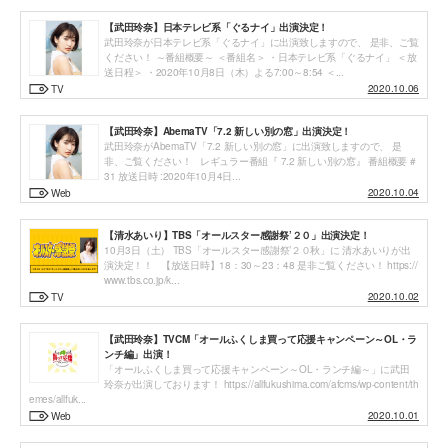
【武田玲奈】日本テレビ系「ぐるナイ」出演決定！
武田玲奈が日本テレビ系「ぐるナイ」に出演致しますので、 是非、ご覧
ください！ ～番組概要～ ＜番組名＞ ・日本テレビ系「ぐるナイ」 ＜放
送日程＞ ・2020年10月8日（木）よる7:00～8:54 ＜...
2020.10.06
TV
【武田玲奈】AbemaTV「7.2 新しい別の窓」出演決定！
武田玲奈がAbemaTV「7.2 新しい別の窓」に出演致しますので、 是
非、ご覧ください！ レギュラー番組『​ 7.2 新しい別の窓』 番組概要 #
31 放送日時 :2020年10月4日...
2020.10.04
Web
【清水あいり】TBS「オールスター感謝祭’２０」出演決定！
10月3日（土） TBS「オールスター感謝祭’２０秋」に 清水あいりが出
演決定！！ 【放送日時】18：30～23：48 是非ご覧ください！ https://
www.tbs.co.jp/k...
2020.10.02
TV
【武田玲奈】TVCM「オールふくしま買って応援キャンペーン～OL・ラ
ンチ編」出演！
「オールふくしま買って応援キャンペーン～OL・ランチ編～」に武田
玲奈が出演しております！ https://allfukushima.com/afcms/wp-content/th
emes/allfuk...
2020.10.01
Web