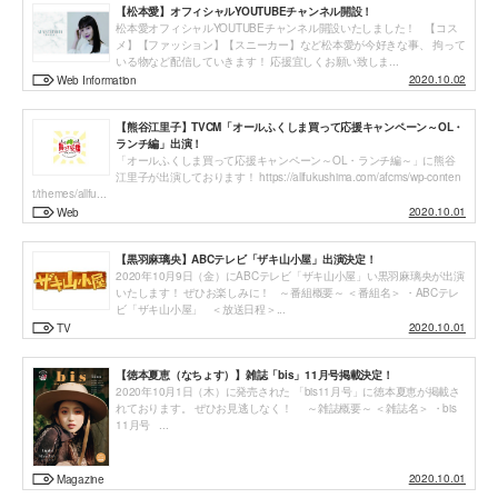
【松本愛】オフィシャルYOUTUBEチャンネル開設！
松本愛オフィシャルYOUTUBEチャンネル開設いたしました！ 【コス
メ】【ファッション】【スニーカー】など松本愛が今好きな事、 拘って
いる物など配信していきます！ 応援宜しくお願い致しま...
2020.10.02
Web Information
【熊谷江里子】TVCM「オールふくしま買って応援キャンペーン～OL・
ランチ編」出演！
「オールふくしま買って応援キャンペーン～OL・ランチ編～」に熊谷
江里子が出演しております！ https://allfukushima.com/afcms/wp-conten
t/themes/allfu...
2020.10.01
Web
【黒羽麻璃央】ABCテレビ「ザキ山小屋」出演決定！
2020年10月9日（金）にABCテレビ「ザキ山小屋」い黒羽麻璃央が出演
いたします！ ぜひお楽しみに！ ～番組概要～ ＜番組名＞ ・ABCテレ
ビ「ザキ山小屋」 ＜放送日程＞...
2020.10.01
TV
【徳本夏恵（なちょす）】雑誌「bis」11月号掲載決定！
2020年10月1日（木）に発売された 「bis11月号」に徳本夏恵が掲載さ
れております。 ぜひお見逃しなく！ ～雑誌概要～ ＜雑誌名＞ ・bis
11月号 ...
2020.10.01
Magazine