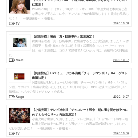
に出演！
2020年10月8日（木）、10月15日（木） TBS「中居大輔と本田翼と夜
な夜なラブ子さん」に今井アンジェリカが出演致します！ 是非お見逃し
なく！ ～番組概要～ ＜番組名...
2020.10.08
TV
【武田玲奈】映画「真・鮫島事件」出演決定！
武田玲奈映画「真・鮫島事件」に出演することが決定致しました！ ～作
品概要～ 監督･脚本：永江二朗 主演：武田玲奈 ＜ストーリー＞ その
日、佐々木菜奈は、コロナで帰省できないかわりに、高校時代の同級生
た...
2020.10.07
Movie
【阿部快征】LIVEミュージカル演劇『チャージマン研！』R-2 ゲスト
出演決定！
阿部快征がLIVEミュージカル演劇『チャージマン研！』R-2へ「バリカ
ン役」でのゲスト出演が決定いたしました！ 10月13日(火) 19:00公演 ☆公演の詳しい
情報はこちらをご覧ください♪ ＜公式H...
2020.10.07
Stage
【小南光司】テレビ神奈川「チョコレート戦争～朝に道を聞かば夕べに
死すとも可なり～」再放送決定！
小南光司が出演しておりました、テレビ神奈川「チョコレート戦争～朝
に道を聞かば夕べに死すとも可なり～」の再放送が決定いたしました。
ぜひお楽しみに！ ～番組概要～ ＜番組名＞...
2020.10.06
TV