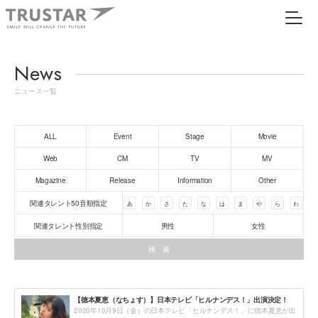
News
ニュース一覧
ALL
Event
Stage
Movie
Web
CM
TV
MV
Magazine
Release
Information
Other
関連タレント50音順指定
あ
か
さ
た
な
は
ま
や
ら
わ
関連タレント性別指定
男性
女性
【徳本夏恵（なちょす）】日本テレビ「ヒルナンデス！」出演決定！
2020年10月9日（金）の日本テレビ「ヒルナンデス！」に徳本夏恵が出