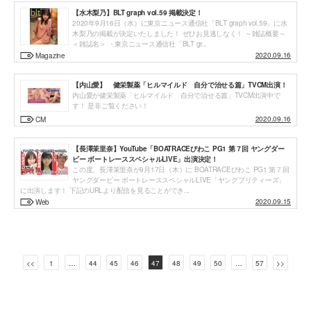
【水木梨乃】BLT graph vol.59 掲載決定！
2020年9月16日（水）に東京ニュース通信社「BLT graph vol.59」に水
木梨乃の掲載が決定いたしました！ ぜひお見逃しなく！ ～雑誌概要～
＜雑誌名＞ ・東京ニュース通信社「BLT gr...
2020.09.16
Magazine
【内山愛】 健栄製薬「ヒルマイルド 自分で治せる篇」TVCM出演！
内山愛が健栄製薬「ヒルマイルド 自分で治せる篇」TVCM出演中で
す！ 是非ご覧ください！
2020.09.16
CM
【長澤茉里奈】YouTube「BOATRACEびわこ PG1 第７回 ヤングダー
ビー ボートレーススペシャルLIVE」出演決定！
投
この度、長澤茉里奈が9月17日（木）に BOATRACEびわこ PG1 第７回
ヤングダービー ボートレーススペシャルLIVE「ヤングプリティーズ」
稿
に出演します！ 下記のURLより配信を見ることができ...
2020.09.15
Web
ナ
ビ
ゲ
<<
1
…
44
45
46
47
48
49
50
…
57
>>
ー
シ