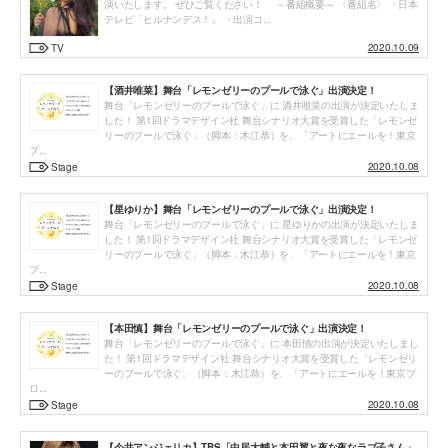
演いたします。 ぜひご覧ください！ ～番組概要～ 〈番組名〉 ・日本
テレビ「ヒルナンデス！」 ・出演コ...
2020.10.09
TV
【酒井唯菜】舞台「レモンゼリーのプールで泳ぐ」出演決定！
舞台「レモンゼリーのプールで泳ぐ」に 酒井唯菜の出演が決定いたしま
した！ 第1回ドラマデザイン社 舞台シナリオ大賞を受賞した「レモンゼ
リーのプールで泳ぐ」（脚本：木江恭）を、「アートにエールを！東京
プ...
2020.10.08
Stage
【星ゆりか】舞台「レモンゼリーのプールで泳ぐ」出演決定！
舞台「レモンゼリーのプールで泳ぐ」に 星ゆりかの出演が決定いたしま
した！ 第1回ドラマデザイン社 舞台シナリオ大賞を受賞した「レモンゼ
リーのプールで泳ぐ」（脚本：木江恭）を、「アートにエールを！東京
プ...
2020.10.08
Stage
【本田慎】舞台「レモンゼリーのプールで泳ぐ」出演決定！
舞台「レモンゼリーのプールで泳ぐ」に 本田慎の出演が決定いたしまし
た！ 第1回ドラマデザイン社 舞台シナリオ大賞を受賞した「レモンゼリ
ーのプールで泳ぐ」（脚本：木江恭）を、「アートにエールを！東京プ
ロ...
2020.10.08
Stage
【今井アンジェリカ】TBS「中居大輔と本田翼と夜な夜なラブ子さん」