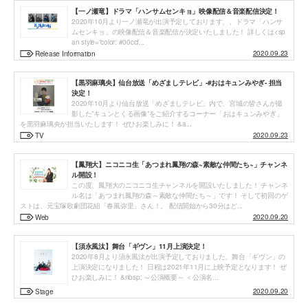
【一ノ瀬竜】ドラマ「ハンサムセンキョ」映像配信＆音楽配信決定！
2020年10月より一ノ瀬竜が出演予定しております、、ドラマ「ハンサ
ムセンキョ」の映像配信＆音楽配信が決定いたしました！ 詳しくは<sp
an style=”color: #00ccf...
2020.09.23
Release Information
【黒羽麻璃央】仙台放送「めざましテレビ」-#おはキュンみやぎ- 担当
決定！
2020年10月より仙台放送「めざましテレビ」内で、宮城の皆さんが撮
影した”キュンとくる画像”をご紹介するコーナー「おはキュンみやぎ」
を黒羽麻璃央が担当いたします！ ぜひお楽しみに！ &a...
2020.09.23
TV
【鳳翔大】ニコニコ生「あつまれ鳳翔の森~素敵な仲間たち~」チャンネ
ル開設！
この度、鳳翔大のニコニコ生チャンネルを開設いたしました！ チャンネ
ル名は「あつまれ鳳翔の森～素敵な仲間たち～」です！ そして初回のゲ
ストは、元宝塚歌劇団花組「春風弥里」さん！。 配信開始から30分はど...
2020.09.20
Web
【須永風汰】舞台「ギヴン」11月上演決定！
2020年8月より須永風汰が出演予定しておりました、舞台「ギヴン」の
上演決定になりました！ 日程は2021年11月に上映予定となります！ ぜ
ひお楽しみに！ &nbsp; ～公演概要～ ＜公演名...
2020.09.20
Stage