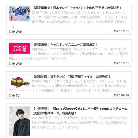
【黒羽麻璃央】日本テレビ「ただいま！小山内三兄弟」放送決定！
2020年10月より黒羽麻璃央が出演しておりました、シチュエーション
ドラマ「寝ないの？小山内三兄弟」の地上波第2弾、「ただいま！小山
内三兄弟」の放送が決定いたしました！ また、地上波放送終了後から
「オ...
2020.10.01
Web
【阿部快征】キャストサイズニュース出演決定！
阿部快征が、ニコニコ生放送『キャストサイズニュース』第125回にゲ
スト出演いたします！ 放送日時：10月28日(水)21:00～ ▼詳しい番組情
報はこちらをご覧ください▼ https://ch.nic...
2020.10.01
Web
【武田玲奈】日本テレビ「THE 突破ファイル」出演決定！
2020年10月1日（木）に放送予定しております、日本テレビ「THE 突
破ファイル」に武田玲奈の出演が決定いたしました！ 是非お見逃しな
く！ ～番組概要～ ＜番組名＞ ・日本テレビ「THE 突破ファイ...
2020.09.30
TV
【小南光司】「CharlesCheeseCake&山本一慶Presentsコスチューム
と物語の世界VOL.3」出演決定！
2021年2月6日（土）に公演予定しております、「CharlesCheeseCake
&山本一慶Presentsコスチュームと物語の世界VOL.3」に小南光司の出
演が決定いたしました！ ぜひお楽...