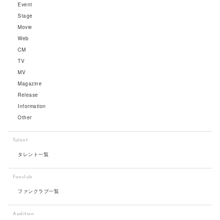
Event
Stage
Movie
Web
CM
TV
MV
Magazine
Release
Information
Other
Talent
タレント一覧
Fanclub
ファンクラブ一覧
Audition