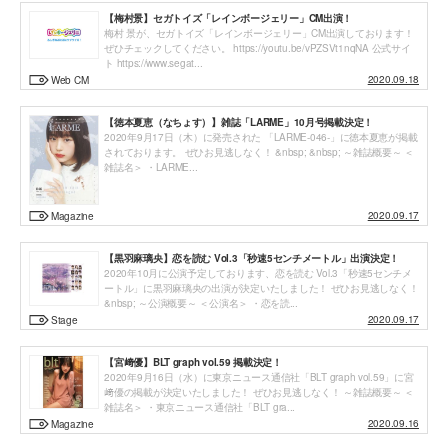
【梅村景】セガトイズ「レインボージェリー」CM出演！
梅村 景が、セガトイズ「レインボージェリー」CM出演しております！
ぜひチェックしてください。 https://youtu.be/vPZSVt1nqNA 公式サイ
ト https://www.segat...
2020.09.18
Web CM
【徳本夏恵（なちょす）】雑誌「LARME」10月号掲載決定！
2020年9月17日（木）に発売された 「LARME-046-」に徳本夏恵が掲載
されております。 ぜひお見逃しなく！ &nbsp; &nbsp; ～雑誌概要～ ＜
雑誌名＞ ・LARME...
2020.09.17
Magazine
【黒羽麻璃央】恋を読む Vol.3「秒速5センチメートル」出演決定！
2020年10月に公演予定しております、恋を読む Vol.3「秒速5センチメ
ートル」に黒羽麻璃央の出演が決定いたしました！ ぜひお見逃しなく！
&nbsp; ～公演概要～ ＜公演名＞ ・恋を読...
2020.09.17
Stage
【宮﨑優】BLT graph vol.59 掲載決定！
2020年9月16日（水）に東京ニュース通信社「BLT graph vol.59」に宮
﨑優の掲載が決定いたしました！ ぜひお見逃しなく！ ～雑誌概要～ ＜
雑誌名＞ ・東京ニュース通信社「BLT gra...
2020.09.16
Magazine