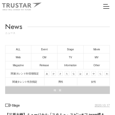
News
ニュース
ALL
Event
Stage
Movie
Web
CM
TV
MV
Magazine
Release
Information
Other
関連タレント50音順指定
あ
か
さ
た
な
は
ま
や
ら
わ
関連タレント性別指定
男性
女性
Stage
2020.10.17
【三原大樹】ミュージカル「スタミュ」スピンオフ team楪＆