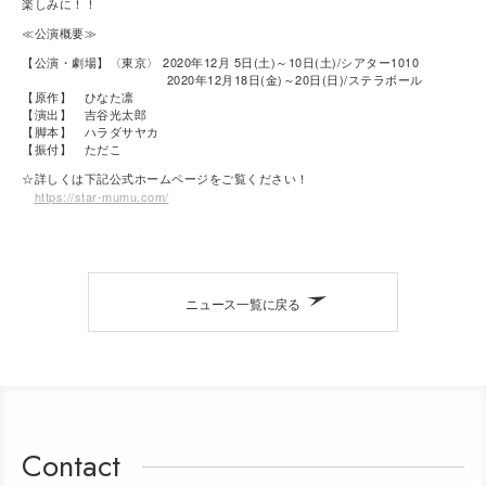
楽しみに！！
≪公演概要≫
【公演・劇場】〈東京〉 2020年12月 5日(土)～10日(土)/シアター1010
2020年12月18日(金)～20日(日)/ステラボール
【原作】 ひなた凛
【演出】 吉谷光太郎
【脚本】 ハラダサヤカ
【振付】 ただこ
☆詳しくは下記公式ホームページをご覧ください！
https://star-mumu.com/
ニュース一覧に戻る
Contact