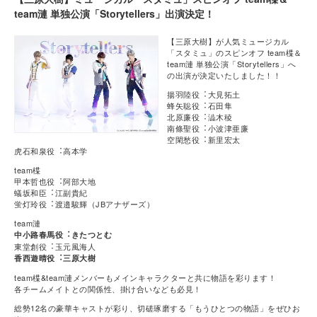
team漣 単独公演「Storytellers」出演決定！
【三原大樹】が人気ミュージカル
「スタミュ」のスピンオフ team楪＆
team漣 単独公演「Storytellers」へ
の出演が決定いたしました！！
揚羽陸役︓大見拓土
蜂矢聡役︓石田隼
北原廉役︓澁木稜
南條聖役︓小波津亜廉
空閑愁役︓新里宏太
虎石和泉役︓高本学
team楪
甲本哲也役︓阿部大地
蟻坂和臣︓江副貴紀
蛍灯玲役︓渡邉駿輝（JBアナザーズ）
team漣
中小路春馬役︓きたつとむ
東堂創役︓玉元風海人
香西遊晴役︓三原大樹
team楪&team漣メンバーもメインキャラクターと共に物語を彩ります！
各チームメイトとの関係性、掛け合いなども必見！
総勢12名の豪華キャストが彩り、切磋琢磨する「もうひとつの物語」をぜひお