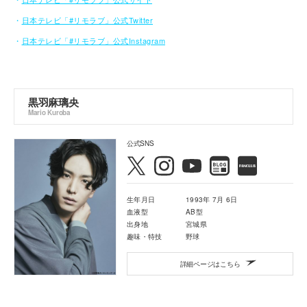
・
日本テレビ「#リモラブ」公式Twitter
・
日本テレビ「#リモラブ」公式Instagram
黒羽麻璃央
Mario Kuroba
公式SNS
生年月日
1993年 7月 6日
血液型
AB型
出身地
宮城県
趣味・特技
野球
詳細ページはこちら