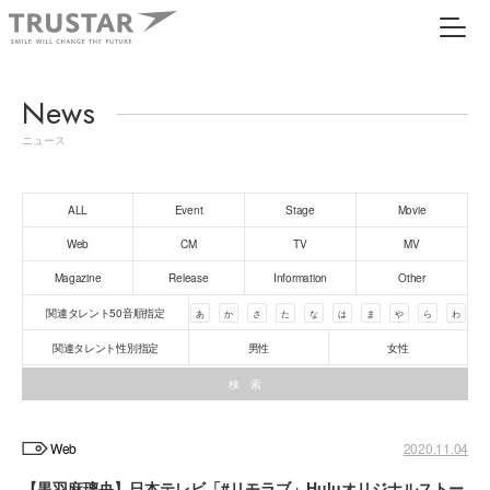
News
ニュース
ALL
Event
Stage
Movie
Web
CM
TV
MV
Magazine
Release
Information
Other
関連タレント50音順指定
あ
か
さ
た
な
は
ま
や
ら
わ
関連タレント性別指定
男性
女性
Web
2020.11.04
【黒羽麻璃央】日本テレビ「#リモラブ」Huluオリジナルストー