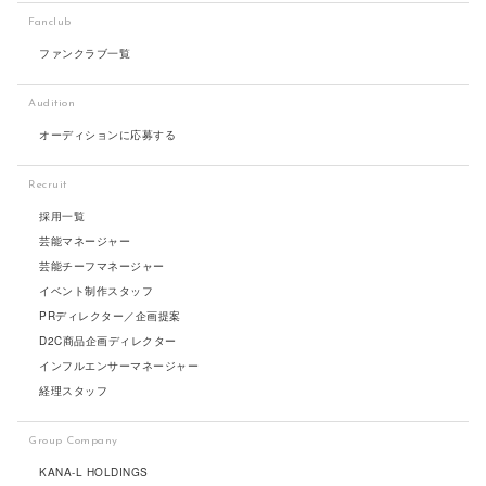
Fanclub
ファンクラブ一覧
Audition
オーディションに応募する
Recruit
採用一覧
芸能マネージャー
芸能チーフマネージャー
イベント制作スタッフ
PRディレクター／企画提案
D2C商品企画ディレクター
インフルエンサーマネージャー
経理スタッフ
Group Company
KANA-L HOLDINGS