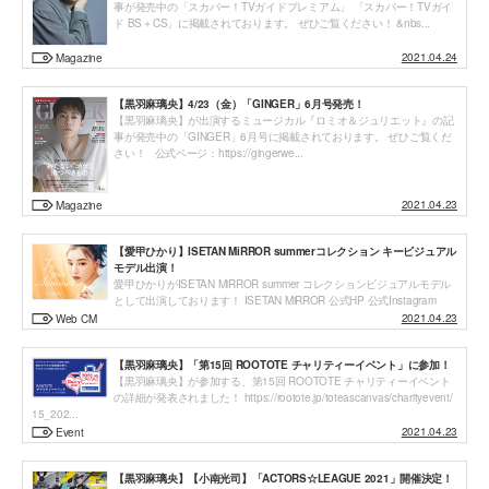
事が発売中の「スカパー！TVガイドプレミアム」 「スカパー！TVガイ
ド BS＋CS」に掲載されております。 ぜひご覧ください！ &nbs...
2021.04.24
Magazine
【黒羽麻璃央】4/23（金）「GINGER」6月号発売！
【黒羽麻璃央】が出演するミュージカル『ロミオ＆ジュリエット』の記
事が発売中の「GINGER」6月号に掲載されております。 ぜひご覧くだ
さい！ 公式ページ：https://gingerwe...
2021.04.23
Magazine
【愛甲ひかり】ISETAN MiRROR summerコレクション キービジュアル
モデル出演！
愛甲ひかりがISETAN MiRROR summer コレクションビジュアルモデル
として出演しております！ ISETAN MiRROR 公式HP 公式Instagram
2021.04.23
Web CM
【黒羽麻璃央】「第15回 ROOTOTE チャリティーイベント」に参加！
【黒羽麻璃央】が参加する、第15回 ROOTOTE チャリティーイベント
の詳細が発表されました！ https://rootote.jp/toteascanvas/charityevent/
15_202...
2021.04.23
Event
【黒羽麻璃央】【小南光司】「ACTORS☆LEAGUE 2021」開催決定！