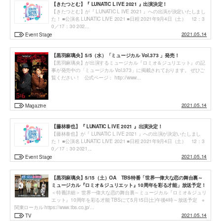
【きたつとむ】『 LUNATIC L IVE 2021 』出演決定！
【きたつとむ】が『 LUNATIC L IVE 2021 』への出演が決定いたしまし
た！ ■公演名 LUNATIC LIVE 2021 ■日程 2021年9月4日（土） 12：3
0／17：30 202...
2021.05.14
Event Stage
【黒羽麻璃央】5/5（水）「ミュージカル Vol.373 」発売！
【黒羽麻璃央】が出演するミュージカル『ロミオ＆ジュリエット』の記
事が発売中の「ミュージカル Vol.373」に掲載されております。 ぜひご
覧ください！ 公式ページ： http://www...
2021.05.14
Magazine
【藤林泰也】『 LUNATIC L IVE 2021 』出演決定！
【藤林泰也】が『 LUNATIC L IVE 2021 』への出演が決定いたしまし
た！ ■公演名 LUNATIC LIVE 2021 ■日程 2021年9月4日（土） 12：3
0／17：30 2021...
2021.05.14
Event Stage
【黒羽麻璃央】5/15（土）OA TBS特番「世界一偉大な恋の舞台裏～
ミュージカル『ロミオ＆ジュリエット』10周年を彩る才能」放送予定！
＜特番詳細＞ 世界一偉大な恋の舞台裏～ミュージカル『ロミオ＆ジュリ
エット』10周年を彩る才能 TBSにて5月15日(土)午後4時～放送予定 ※
関東ローカル https://www.tbs.co.jp/...
2021.05.14
TV