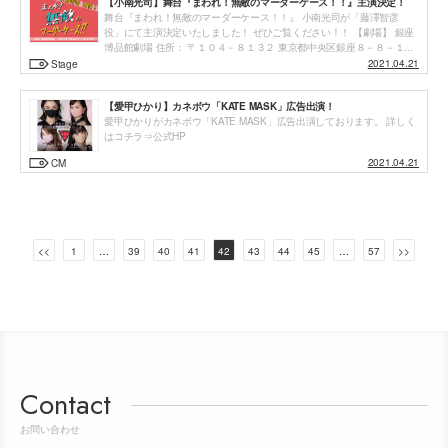
【小南光司】舞台『まわれ！無敵のマーダーケース！！』主演決定！
舞台『まわれ！無敵のマーダーケース！！』 小南光司が「藤澤智彦
役」にて主演決定いたしました！ ぜひご覧ください！！ 【劇場】 銀座
博品館劇場 住所： 〒１０４－８１３２ 東京都中央区銀座８－８－１...
2021.04.21
Stage
【愛甲ひかり】カネボウ「KATE MASK」広告出演！
投
愛甲ひかりがカネボウ「KATE MASK」広告出演しております。 詳しく
はコチラ⇒公式HP
稿
2021.04.21
CM
ナ
ビ
ゲ
<<
1
…
39
40
41
42
43
44
45
…
57
>>
ー
シ
ョ
ン
Contact
お問い合わせ