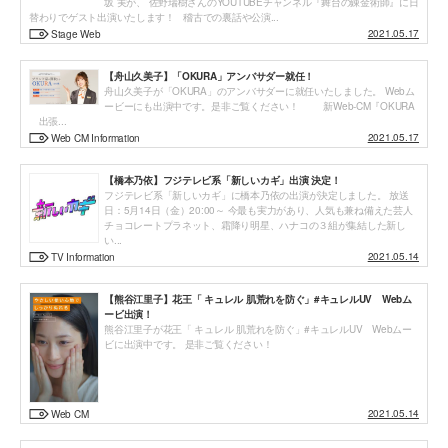
坂 実が、 佐野瑞樹さんのYOUTUBEチャンネル『舞台の錬金術師』に日
替わりでゲスト出演いたします！ 稽古での裏話や公演...
2021.05.17
Stage Web
【舟山久美子】「OKURA」アンバサダー就任！
舟山久美子が「OKURA」のアンバサダーに就任いたしました。 Webム
ービーにも出演中です。是非ご覧ください！ 新Web-CM『OKURA
出張...
2021.05.17
Web CM Information
【橋本乃依】フジテレビ系「新しいカギ」出演 決定！
フジテレビ系「新しいカギ」に橋本乃依の出演が決定しました。 放送
日：5月14日（金）20:00～ 今最も実力があり、人気も兼ね備えた芸人
チョコレートプラネット、霜降り明星、ハナコの３組が集結した新し
い...
2021.05.14
TV Information
【熊谷江里子】花王「 キュレル 肌荒れを防ぐ」#キュレルUV Webム
ービ出演！
熊谷江里子が花王「 キュレル 肌荒れを防ぐ」#キュレルUV Webムー
ビに出演中です。 是非ご覧ください！
2021.05.14
Web CM