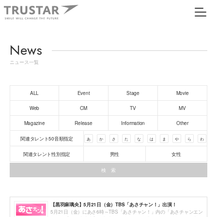
News
ニュース一覧
ALL
Event
Stage
Movie
Web
CM
TV
MV
Magazine
Release
Information
Other
関連タレント50音順指定
あ
か
さ
た
な
は
ま
や
ら
わ
関連タレント性別指定
男性
女性
【黒羽麻璃央】5月21日（金）TBS「あさチャン！」出演！
5月21日（金）にあさ6時～TBS「あさチャン！」内の「あさチャンエン