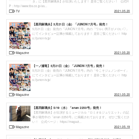
タ」に【黒羽麻璃央】が出演いたします！ 是非ご覧ください！ 公式H
P：http://www.tbs.co.jp/as...
2021.05.20
TV
【黒羽麻璃央】5月21日（金）「JUNON 7月号」発売！
5月21日（金）発売の『JUNON 7月号』内の「ワルい男子がメロい♡」
にてインタビュー記事が掲載しております！ 是非ご覧ください！ http
s://junon-tv.jp/
2021.05.20
Magazine
【一ノ瀬竜】5月21日（金）「JUNON 7月号」発売！
5月21日（金）発売の『JUNON 7月号』内の「今こそジュノンボーイ」
にてインタビュー記事が掲載しております！ 是非ご覧ください！ http
s://junon-tv.jp/
2021.05.20
Magazine
【黒羽麻璃央】5/19（水）「anan 2250号」発売！
【黒羽麻璃央】が出演するミュージカル『ロミオ＆ジュリエット』の記
事が発売中の「anan 2250号」に掲載されております。 ぜひご覧くださ
い！ 公式ページ： https://magazi...
2021.05.19
Magazine