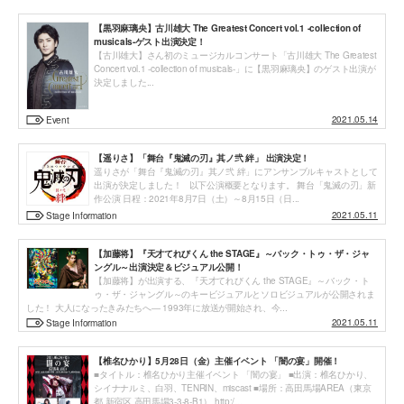
【黒羽麻璃央】古川雄大 The Greatest Concert vol.1 -collection of
musicals-ゲスト出演決定！
【古川雄大】さん初のミュージカルコンサート「古川雄大 The Greatest
Concert vol.1 -collection of musicals-」に【黒羽麻璃央】のゲスト出演が
決定しました...
2021.05.14
Event
【遥りさ】「舞台『鬼滅の刃』其ノ弐 絆」 出演決定！
遥りさが「舞台『鬼滅の刃』其ノ弐 絆」にアンサンブルキャストとして
出演が決定しました！ 以下公演概要となります。 舞台「鬼滅の刃」新
作公演 日程：2021年8月7日（土）～8月15日（日...
2021.05.11
Stage Information
【加藤将】『天才てれびくん the STAGE』～バック・トゥ・ザ・ジャ
ングル～出演決定＆ビジュアル公開！
【加藤将】が出演する、『天才てれびくん the STAGE』～バック・ト
ゥ・ザ・ジャングル～のキービジュアルとソロビジュアルが公開されま
した！ 大人になったきみたちへ― 1993年に放送が開始され、今...
2021.05.11
Stage Information
【椎名ひかり】5月28日（金）主催イベント 「闇の宴」開催！
■タイトル：椎名ひかり主催イベント 「闇の宴」 ■出演：椎名ひかり、
シイナナルミ、白羽、TENRIN、miscast ■場所：高田馬場AREA（東京
都 新宿区 高田馬場3-3-8-B1） http:/...