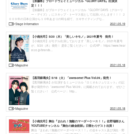
【加藤将】ブロードウェイミュージカル『GLORY DAYS』出演決
定！！！
【加藤将】がブロードウェイミュージカル『GLORY DAYS（グローリ
ー・デイズ）』にスキップ・トーマス役として出演いたします！！！ ２
００９年の日本公演から１０年あまりの時を経て、エキサイティングな...
2021.05.19
Stage Information
【小南光司】5/20（木）「美しいキモノ」2021年夏号 発売！
【小南光司】がモデル出演しております「美しいキモノ」2021年夏号
が、5/20（木）発売！ 是非ご覧ください！ 公式HP： https://www.hear
st.co.jp/brands...
2021.05.18
Magazine
【黒羽麻璃央】5/18（火）「awesome! Plus Vol.09」発売！
【黒羽麻璃央】が出演するミュージカル『ロミオ＆ジュリエット』の記
事が発売中の「awesome! Plus Vol.09」に掲載されております。 ぜひご
覧ください！ 公式ページ： http...
2021.05.18
Magazine
【小南光司】舞台『まわれ！無敵のマーダーケース！！』佐野瑞樹さん
YOUTUBEチャンネル『舞台の錬金術師』日替わりゲスト出演！
舞台『まわれ！無敵のマーダーケース！！』の全キャスト及び演出・野