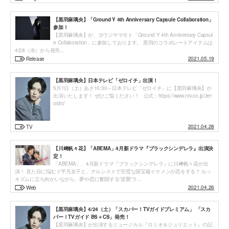
【黒羽麻璃央】「Ground Y 4th Anniversary Capsule Collaboration」
参加！
【黒羽麻璃央】が、ヨウジヤマモト「Ground Y 4th Anniversary Capsul
e Collaboration」に参加しております。 黒羽のコラボレートアイテムは
4/28（水）から発売...
2021.05.19
Release
【黒羽麻璃央】日本テレビ「ゼロイチ」出演！
5月1日（土）あさ10:30～日本テレビ「ゼロイチ」に【黒羽麻璃央】が
出演いたします！ ぜひご覧ください！ 公式：https://www.ntv.co.jp/zer
oichi/
2021.04.28
TV
【川﨑帆々花】「ABEMA」4月新ドラマ『ブラックシンデレラ』出演決
定！
「ABEMA」、4月新ドラマ『ブラックシンデレラ』に川﨑帆々花が出
演！ 見た目に悩むド平凡女子と、ナルシストで完璧な国宝級イケメンが恋をする？ ルッ
キズムに立ち向かいながら、夢や恋に奮闘する“逆襲”ラ...
2021.04.26
Web
【黒羽麻璃央】4/24（土）「スカパー！TVガイドプレミアム」 「スカ
パー！TVガイド BS＋CS」発売！
【黒羽麻璃央】が出演するミュージカル『ロミオ＆ジュリエット』の記