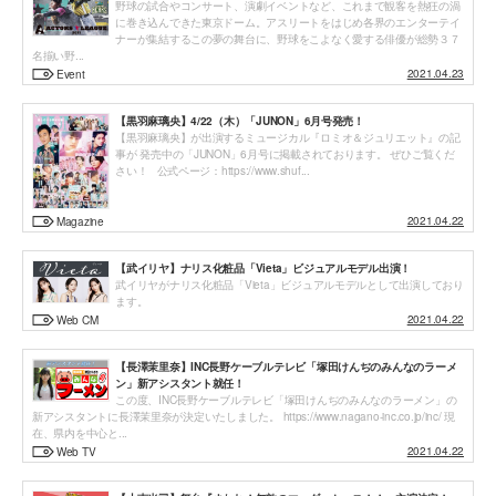
野球の試合やコンサート、演劇イベントなど、これまで観客を熱狂の渦
に巻き込んできた東京ドーム。アスリートをはじめ各界のエンターテイ
ナーが集結するこの夢の舞台に、野球をこよなく愛する俳優が総勢３７
名揃い野...
2021.04.23
Event
【黒羽麻璃央】4/22（木）「JUNON」6月号発売！
【黒羽麻璃央】が出演するミュージカル『ロミオ＆ジュリエット』の記
事が 発売中の「JUNON」6月号に掲載されております。 ぜひご覧くだ
さい！ 公式ページ：https://www.shuf...
2021.04.22
Magazine
【武イリヤ】ナリス化粧品「Vieta」ビジュアルモデル出演！
武イリヤがナリス化粧品「Vieta」ビジュアルモデルとして出演しており
ます。
2021.04.22
Web CM
【長澤茉里奈】INC長野ケーブルテレビ「塚田けんぢのみんなのラーメ
ン」新アシスタント就任！
この度、INC長野ケーブルテレビ「塚田けんぢのみんなのラーメン」の
新アシスタントに長澤茉里奈が決定いたしました。 https://www.nagano-inc.co.jp/inc/ 現
在、県内を中心と...
2021.04.22
Web TV