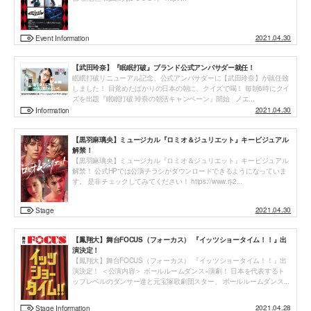
2021.04.30
Event Information
【武田玲奈】『眠眠打破』ブランド公式アンバサダー就任！
眠眠打破リニューアル記念、公式アンバサダーに【武田玲奈】が就任致
しました！ 目覚めたばかりの日本の朝に、クイズで喝！ 毎朝6時にクイ
ズを出題『眠眠打破 玲奈の朝活キャンペーン』開始 ノエ...
2021.04.30
Information
【黒羽麻璃央】ミュージカル『ロミオ＆ジュリエット』キービジュアル
解禁！
【黒羽麻璃央】ミュージカル『ロミオ＆ジュリエット』キービジュアル
解禁！ 公式HPでは公演チラシがダウンロードできるようになっていま
す。 是非チェックしてみてください！ https://www.rj-2...
2021.04.30
Stage
【鳳翔大】舞台FOCUS（フォーカス） 『イッツショータイム！！』出
演決定！
【鳳翔大】舞台FOCUS（フォーカス） 『イッツショータイム！！』出
演決定！ ＜公演内容＞ ボールルームダンス×演劇！ 日本を代表するト
ップレベルのダンサー達と元宝塚歌劇団スター、 ボールルームダンス...
2021.04.28
Stage Information