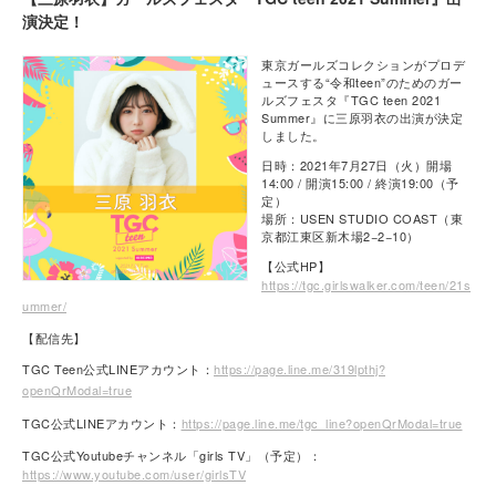
演決定！
東京ガールズコレクションがプロデ
ュースする“令和teen”のためのガー
ルズフェスタ『TGC teen 2021
Summer』に三原羽衣の出演が決定
しました。
日時：2021年7月27日（火）開場
14:00 / 開演15:00 / 終演19:00（予
定）
場所：USEN STUDIO COAST（東
京都江東区新木場2−2−10）
【公式HP】
https://tgc.girlswalker.com/teen/21s
ummer/
【配信先】
TGC Teen公式LINEアカウント：
https://page.line.me/319lpthj?
openQrModal=true
TGC公式LINEアカウント：
https://page.line.me/tgc_line?openQrModal=true
TGC公式Youtubeチャンネル「girls TV」（予定）：
https://www.youtube.com/user/girlsTV