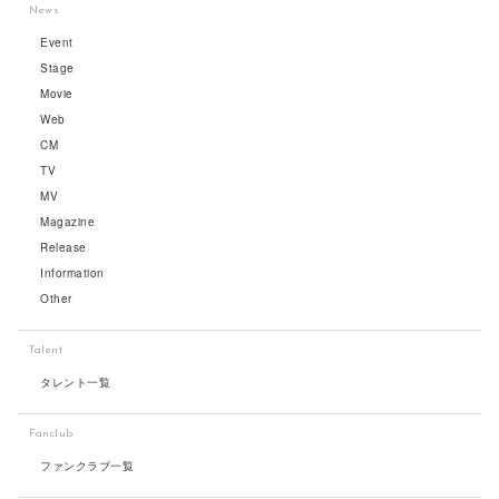
News
Event
Stage
Movie
Web
CM
TV
MV
Magazine
Release
Information
Other
Talent
タレント一覧
Fanclub
ファンクラブ一覧