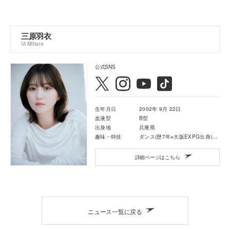
三原羽衣
Ui Mihara
公式SNS
生年月日
2002年 9月 22日
血液型
B型
出身地
兵庫県
趣味・特技
ダンス(歴7年※大阪EXPG出身)・カラオケ
詳細ページはこちら
ニュース一覧に戻る