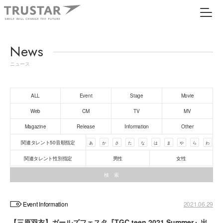
News
ニュース
ALL
Event
Stage
Movie
Web
CM
TV
MV
Magazine
Release
Information
Other
関連タレント50音順指定
あ
か
さ
た
な
は
ま
や
ら
わ
関連タレント性別指定
男性
女性
Event Information
2021.06.29
【三原羽衣】ガールズフェスタ『TGC teen 2021 Summer』出