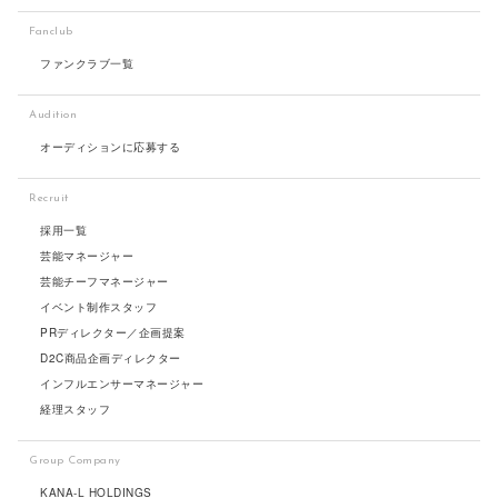
Fanclub
ファンクラブ一覧
Audition
オーディションに応募する
Recruit
採用一覧
芸能マネージャー
芸能チーフマネージャー
イベント制作スタッフ
PRディレクター／企画提案
D2C商品企画ディレクター
インフルエンサーマネージャー
経理スタッフ
Group Company
KANA-L HOLDINGS