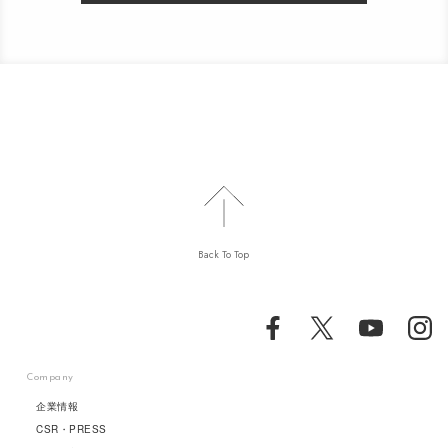
Back To Top
Company
企業情報
CSR・PRESS