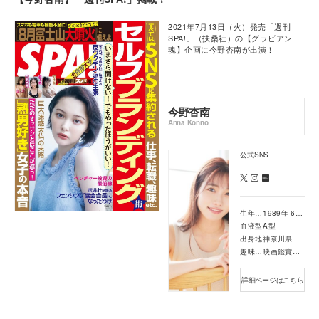
2021年7月13日（火）発売「週刊
SPA!」（扶桑社）の【グラビアン
魂】企画に今野杏南が出演！
今野杏南
Anna Konno
公式SNS
生年月日
1989年 6月 15日
血液型
A型
出身地
神奈川県
趣味・特技
映画鑑賞・舞台鑑賞・執筆活動
詳細ページはこちら