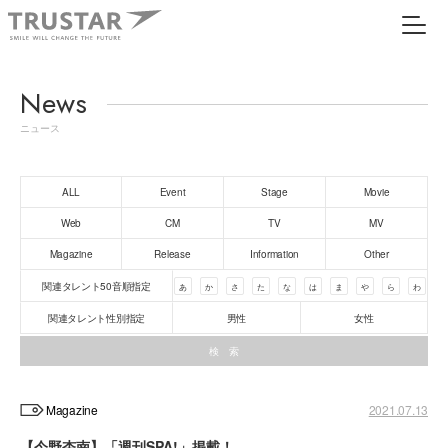
News
ニュース
ALL
Event
Stage
Movie
Web
CM
TV
MV
Magazine
Release
Information
Other
関連タレント50音順指定
あ
か
さ
た
な
は
ま
や
ら
わ
関連タレント性別指定
男性
女性
Magazine
2021.07.13
【今野杏南】「週刊SPA!」掲載！