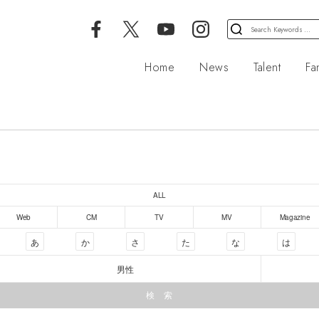
検
索
対
Home
News
Talent
Fa
象:
ALL
Web
CM
TV
MV
Magazine
あ
か
さ
た
な
は
男性