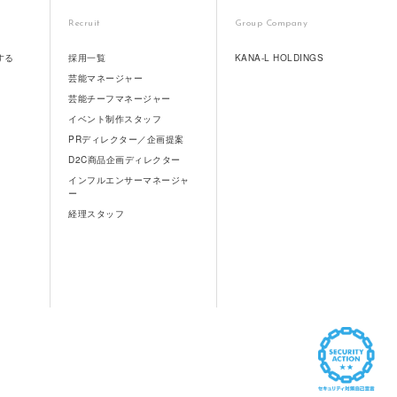
Recruit
Group Company
する
採用一覧
KANA-L HOLDINGS
芸能マネージャー
芸能チーフマネージャー
イベント制作スタッフ
PRディレクター／企画提案
D2C商品企画ディレクター
インフルエンサーマネージャ
ー
経理スタッフ