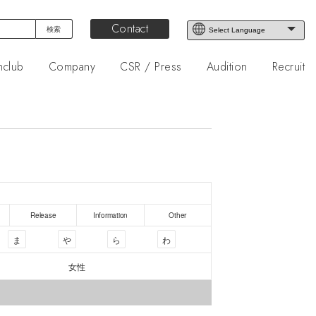
Contact
nclub
Company
CSR / Press
Audition
Recruit
Release
Information
Other
ま
や
ら
わ
女性