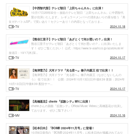
【中西智代梨】テレビ朝日「上田ちゃんネル」に出演！
10月17日25時32分～放送のテレビ朝日「上田ちゃんネル」に中西智代
梨が出演いたします。 レギュラーメンバーの清水あいりの座を狙う『美
女ガチバトルSP』で笑いあり！セクシーあり！の内容となっておりま...
2024.10.18
TV
【熊谷江里子】テレビ朝日「あざとくて何が悪いの？」出演！
熊谷江里子がテレビ朝日「あざとくて何が悪いの？」に出演いたしま
す！ ぜひご覧ください！ 公式：https://www.tv-asahi.co.jp/azatokute/#/
放送日：10/17(木)深...
2024.10.17
TV
【海津雪乃】大河ドラマ『光る君へ』脩子内親王 役で出演！！
【海津雪乃】大河ドラマ『光る君へ』脩子内親王（ながこないしんの
う） 役で出演！！ 公開：2024年10月13日(日)午後8:39 更新：2024年
10月13日(日)午後8:39 配信サー...
2024.10.17
TV
【高橋遥花】cherie『拡散シテ』MVに出演！
cherieさんの新曲『拡散シテ』Official Music Videoに高橋遥花が出演し
ております。 ぜひご覧下さい！
2024.10.16
MV
【松本日向】「BOMB 2024年11月号」に登場！
10月9日発売の「BOMB 2024年11月号」に松本日向が掲載されており