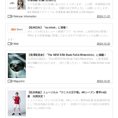
水湊美緒 所属のお知らせ
いつも応援いただき誠にありがとうございます。 この度、水湊美緒が所
属する運びとなりました。 応援のほど何卒よろしくお願いいたします。
■水湊美緒プロフィール 水湊美緒 ■水湊美緒 公式Instagra...
2024.11.01
Release Information
【松本日向】「au short」に登場！
ポイントが貯まるショート動画アプリ「au short」に松本日向が登場！
HISさまの北海道編に登場しておりますのでぜひチェックお願いいたし
ます！
2024.10.31
Web
【長澤茉里奈】「The NEW ERA Book Fall＆Winter2024」に掲載！
10月30日発売の「The NEW ERA Book Fall＆Winter2024」に長澤茉里
奈が掲載されております。 ぜひご覧ください。 https://www.shinko-musi
c.co.j...
2024.10.31
Magazine
【松永有紘】ミュージカル『テニスの王子様』4thシーズン 青学vs比
嘉 出演決定！
ミュージカル『テニスの王子様』4thシーズン 青学vs比嘉 佐伯虎次郎 役
として松永有紘が出演いたします！ 2025/1/11(土)〜1/19(日) 日本青年
館ホール 2025/1/25...