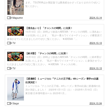
ます。 TSUTAYAほか限定版では裏表紙をかざっておりますのでぜひご
覧ください。
2024.10.14
Magazine
【清水あいり】「チャンスの時間」に出演！
10月13日（日）23時より放送のABEMA「チャンスの時間」に清水あい
りが出演いたします。 「私が一番カワイイオーディション」の審査員で
参加させていただきましたのでぜひご覧ください。 ▼ABEMA「...
2024.10.13
TV
【鈴木聖】「チャンスの時間」に出演！
10月13日（日）23時より放送のABEMA「チャンスの時間」に鈴木聖が
出演いたします。 「私が一番カワイイオーディション」に参加させてい
ただきましたのでぜひご覧ください。 ▼ABEMA「チャンスの時...
2024.10.13
TV
【渡邊樹】ミュージカル『テニスの王子様』4thシーズン 青学vs比嘉
出演決定！
ミュージカル『テニスの王子様』4thシーズン 青学vs比嘉に渡邊樹の出
演が決定しました！ 2025年1月11日（土）～2025年1月19日（日）
投
東京都 日本青年館ホール 2025年1月...
稿
2024.10.04
Stage
ナ