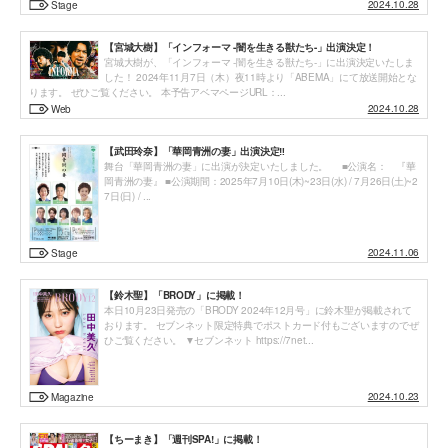
2024.10.28
Stage
【宮城大樹】「インフォーマ -闇を生きる獣たち-」出演決定！
宮城大樹が、「インフォーマ -闇を生きる獣たち-」に出演決定いたしま
した！ 2024年11月7日（木）夜11時より「ABEMA」にて放送開始とな
ります。 ぜひご覧ください。 本予告アベマページURL：...
2024.10.28
Web
【武田玲奈】「華岡青洲の妻」出演決定‼︎
舞台「華岡青洲の妻」に出演が決定いたしました。 ■公演名： 『華
岡青洲の妻』 ■公演期間：2025年7月10日(木)~23日(水) / 7月26日(土)~2
7日(日) / ...
2024.11.06
Stage
【鈴木聖】「BRODY」に掲載！
本日10月23日発売の「BRODY 2024年12月号」に鈴木聖が掲載されて
おります。 セブンネット限定特典でポストカード付もございますのでぜ
ひご覧ください。 ▼セブンネット https://7net...
2024.10.23
Magazine
【ちーまき】「週刊SPA!」に掲載！