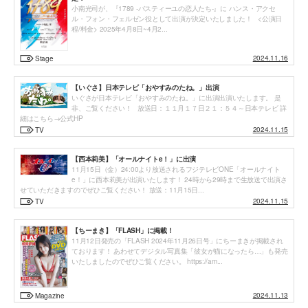
小南光司が、『1789 -バスティーユの恋人たち-』に ハンス・アクセ
ル・フォン・フェルゼン役として出演が決定いたしました！ <公演日
程/料金> 2025年4月8日~4月2...
2024.11.16
Stage
【いぐさ】日本テレビ「おやすみのたね。」出演
いぐさが日本テレビ「おやすみのたね。」に出演出演いたします。 是
非、ご覧ください！ 放送日：１１月１７日２１：５４～日本テレビ 詳
細はこちら→公式HP
2024.11.15
TV
【西本莉美】「オールナイトe！」に出演
11月15日（金）24:00より放送されるフジテレビONE「オールナイト
e！」に西本莉美が出演いたします！ 24時から29時まで生放送で出演さ
せていただきますのでぜひご覧ください！ 放送：11月15日...
2024.11.15
TV
【ちーまき】「FLASH」に掲載！
11月12日発売の「FLASH 2024年11月26日号」にちーまきが掲載され
ております！ あわせてデジタル写真集「彼女が猫になったら…」も発売
いたしましたのでぜひご覧ください。 https://am...
2024.11.13
Magazine