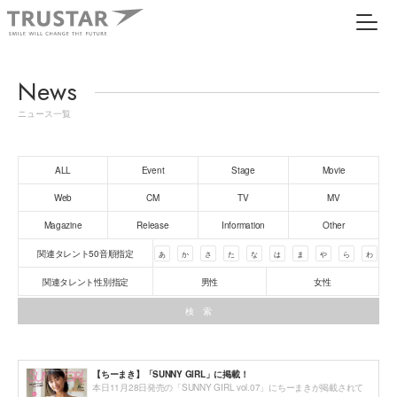
News
ニュース一覧
ALL
Event
Stage
Movie
Web
CM
TV
MV
Magazine
Release
Information
Other
関連タレント50音順指定
あ
か
さ
た
な
は
ま
や
ら
わ
関連タレント性別指定
男性
女性
【ちーまき】「SUNNY GIRL」に掲載！
本日11月28日発売の「SUNNY GIRL vol.07」にちーまきが掲載されて