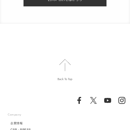
Back To Top
Company
企業情報
CSR・PRESS