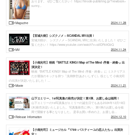
おります。 ぜひご覧ください！ https://hinode-publishing.jp/?newbook=
sunny...
2024.11.28
Magazine
【宮城大樹】シズクノメ – SCANDAL MV出演！
宮城大樹が、 シズクノメ – SCANDAL MVに出演いたしました！ ぜひご
覧ください！ https://www.youtube.com/watch?v=cdIDF6IrGbQ
2024.11.24
MV
【小南光司】映画『BATTLE KING!! Map of The Mind -序奏・終奏-』出
演決定！
映画『BATTLE KING!! Map of The Mind -序奏・終奏-』に ミステリアス
だが最強のキックを持つ「浅井静空(あさいしずく)」役として 小南光司
の出演が決定いたしました！ ...
2024.11.21
Movie
山下エミリー、1st写真集の発売が決定！第1弾、お渡し会は福岡！
山下エミリーの1st写真集がエミリーの誕生日でもある2024年12月19日
(木)発売決定いたしました。 写真集発売に伴い、第1弾のお渡し会を福
岡で開催する事となりました。 是非お買い求めの上、お渡し会...
2024.12.10
Release Information
【小南光司】ミュージカル『1789 -バスティーユの恋人たち-』出演決
定！