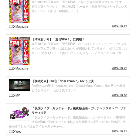
本日10月22日発売の「週刊SPA!」にちーまきが掲載されております。
ぜひご覧ください！ 【美女地図】ちーまき「思春期が抜けきってない天
然ボディ」（週刊SPA!掲載カット）
2024.10.22
Magazine
【清水あいり】「週刊SPA！」に掲載！
本日10月22日発売の「週刊SPA!」内「みうらじゅん×リリー・フランキ
ーのグラビアン魂」に清水あいりが掲載されております。 ぜひご覧くだ
さい！ 清水あいり「人妻だっていいじゃない」／グラビアン魂（週...
2024.10.22
Magazine
【橋本乃依】Rin音『dear zombie』MVに出演！
Rin音さんの新曲『dear zombie』Official Music Videoに橋本乃依が出演
しております。 ぜひご覧下さい！
2024.10.18
MV
「仮面ライダーガッチャード」後夜祭企画＜ガッチャラジオ＞パーソナ
リティ決定！
「仮面ライダーガッチャード」後夜祭企画 ＜ガッチャラジオ＞ 東映特
撮YouTube Officialにて11/7(木)より毎週配信決定!! 2024年8月25日に放
送を終了した『仮面ライダーガッチャー...
2024.10.21
Web