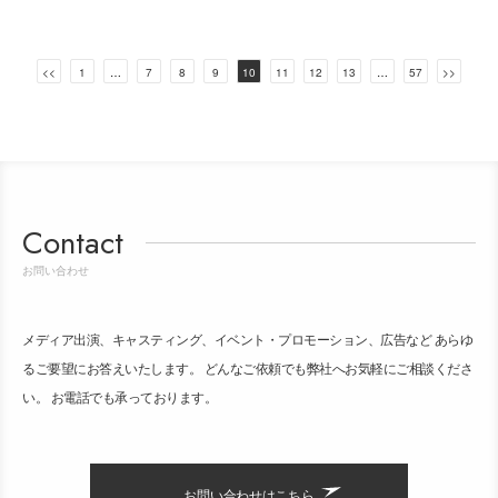
ビ
ゲ
<<
1
…
7
8
9
10
11
12
13
…
57
>>
ー
シ
ョ
ン
Contact
お問い合わせ
メディア出演、キャスティング、イベント・プロモーション、広告など あらゆ
るご要望にお答えいたします。 どんなご依頼でも弊社へお気軽にご相談くださ
い。 お電話でも承っております。
お問い合わせはこちら