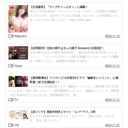
【立花紫音】「ヤングチャンピオン」に掲載！
本日11月12日発売の「ヤングチャンピオン 23号」に立花紫音が掲載さ
れております。 あわせてデジタル写真集「おとずれ」も発売開始いたし
ましたのでぜひご覧ください！ https://amzn.asia...
2024.11.12
Magazine
【赤羽流河】主役の椅子はオレの椅子 Season2 出演決定！
主役の椅子はオレの椅子 Season2に、赤羽流河の出演が決定いたしま
した！！ ファンクラブチケット先行を実施いたします！ ぜひこの機会
をご利用ください。 🎫抽選申込期間11/10(日)...
2024.11.11
Stage
【黒羽麻璃央】フジテレビ10月期月9ドラマ「嘘解きレトリック」に桐
野貫二役で出演決定！！
フジテレビ10月期月9ドラマ「嘘解きレトリック」に桐野貫二役で出演
いたします。 ぜひご覧ください！ ≪黒羽麻璃央コメント≫ 『嘘解きレトリック』桐野貫
二役で出演させていただきます。黒羽麻璃央です。 物...
2024.11.11
TV
【武イリヤ】美容外科求人サイト「エバーアド」CM
武イリヤが美容外科求人サイト「エバーアド」CMに出演しておりま
す。 是非ご覧ください！
2024.11.07
CM