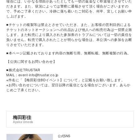
場合には、いかなる理由があったとしても一切の返金なく即退場とさせていた
だきます。また、状況によっては警察に通報させて頂く場合がございますの
で、予めご了承ください。冷静に落ち着いたご対応を、何卒、宜しくお願い申
し上げます。
■チケットの複製等は禁止とさせていただき、また、お客様の営利目的による
チケットのネットオークションへの出品および他人への転売行為は一切禁止致
します。また転売により購入された参加券のトラブルについては一切の責任を
負いません。転売で購入されたことが明らかな場合は、本公演への参加をお断
りさせていただきます。
■本ページ記載されております内容の無断引用、無断転載、無断複製の行為。
【公演に関するお問い合わせ】
■株式会社TRUSTAR
MAIL：event-info@trustar.co.jp
※件名に「【梅田彩佳BDイベント】について」と記載をお願い致します。
※お問い合わせについては、翌日以降の返信となる場合がございます。あらか
じめご了承ください。
梅田彩佳
Ayaka Umeda
公式SNS