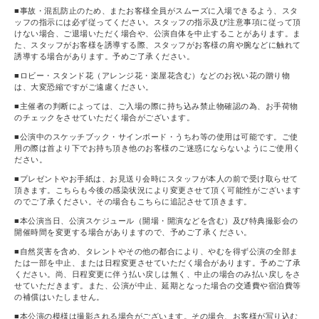
■事故・混乱防止のため、またお客様全員がスムーズに入場できるよう、スタ
ッフの指示には必ず従ってください。スタッフの指示及び注意事項に従って頂
けない場合、ご退場いただく場合や、公演自体を中止することがあります。ま
た、スタッフがお客様を誘導する際、スタッフがお客様の肩や腕などに触れて
誘導する場合があります。予めご了承ください。
■ロビー・スタンド花（アレンジ花・楽屋花含む）などのお祝い花の贈り物
は、大変恐縮ですがご遠慮ください。
■主催者の判断によっては、ご入場の際に持ち込み禁止物確認の為、お手荷物
のチェックをさせていただく場合がございます。
■公演中のスケッチブック・サインボード・うちわ等の使用は可能です。ご使
用の際は首より下でお持ち頂き他のお客様のご迷惑にならないようにご使用く
ださい。
■プレゼントやお手紙は、お見送り会時にスタッフが本人の前で受け取らせて
頂きます。こちらも今後の感染状況により変更させて頂く可能性がございます
のでご了承ください。その場合もこちらに追記させて頂きます。
■本公演当日、公演スケジュール（開場・開演などを含む）及び特典撮影会の
開催時間を変更する場合がありますので、予めご了承ください。
■自然災害を含め、タレントやその他の都合により、やむを得ず公演の全部ま
たは一部を中止、または日程変更させていただく場合があります。予めご了承
ください。尚、日程変更に伴う払い戻しは無く、中止の場合のみ払い戻しをさ
せていただきます。また、公演が中止、延期となった場合の交通費や宿泊費等
の補償はいたしません。
■本公演の模様は撮影される場合がございます。その場合、お客様が写り込む