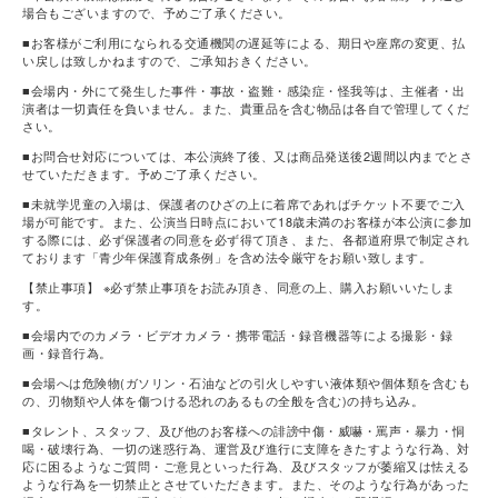
場合もございますので、予めご了承ください。
■お客様がご利用になられる交通機関の遅延等による、期日や座席の変更、払
い戻しは致しかねますので、ご承知おきください。
■会場内・外にて発生した事件・事故・盗難・感染症・怪我等は、主催者・出
演者は一切責任を負いません。また、貴重品を含む物品は各自で管理してくだ
さい。
■お問合せ対応については、本公演終了後、又は商品発送後2週間以内までとさ
せていただきます。予めご了承ください。
■未就学児童の入場は、保護者のひざの上に着席であればチケット不要でご入
場が可能です。また、公演当日時点において18歳未満のお客様が本公演に参加
する際には、必ず保護者の同意を必ず得て頂き、また、各都道府県で制定され
ております「青少年保護育成条例」を含め法令厳守をお願い致します。
【禁止事項】 ※必ず禁止事項をお読み頂き、同意の上、購入お願いいたしま
す。
■会場内でのカメラ・ビデオカメラ・携帯電話・録音機器等による撮影・録
画・録音行為。
■会場へは危険物(ガソリン・石油などの引火しやすい液体類や個体類を含むも
の、刃物類や人体を傷つける恐れのあるもの全般を含む)の持ち込み。
■タレント、スタッフ、及び他のお客様への誹謗中傷・威嚇・罵声・暴力・恫
喝・破壊行為、一切の迷惑行為、運営及び進行に支障をきたすような行為、対
応に困るようなご質問・ご意見といった行為、及びスタッフが萎縮又は怯える
ような行為を一切禁止とさせていただきます。また、そのような行為があった