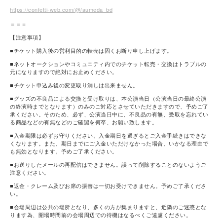
https://confetti-web.com/@/aumeda_bd
＝＝＝
【注意事項】
■チケット購入後の営利目的の転売は固くお断り申し上げます。
■ネットオークションやコミュニティ内でのチケット転売・交換はトラブルの
元になりますので絶対にお止めください。
■チケット申込み後の変更取り消しは出来ません。
■グッズの不良品による交換と受け取りは、本公演当日（公演当日の最終公演
の終演時までとなります）のみのご対応とさせていただきますので、予めご了
承ください。そのため、必ず、公演当日中に、不良品の有無、受取を忘れてい
る商品などの有無などのご確認を何卒、お願い致します。
■入金期限は必ずお守りください。入金期日を過ぎるとご入金手続きはできな
くなります。また、期日までにご入金いただけなかった場合、いかなる理由で
も無効となります。予めご了承ください。
■お送りしたメールの再配信はできません。誤って削除することのないようご
注意ください。
■返金・クレーム及びお席の振替は一切お受けできません。予めご了承くださ
い。
■会場周辺は公共の場所となり、多くの方が集まりますと、近隣のご迷惑とな
ります為、開場時間前の会場周辺での待機はなるべくご遠慮ください。