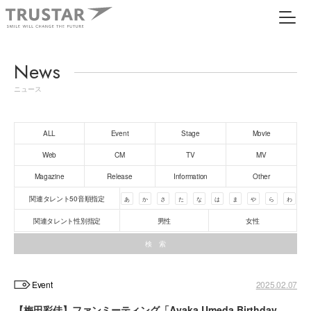
News
ニュース
ALL
Event
Stage
Movie
Web
CM
TV
MV
Magazine
Release
Information
Other
関連タレント50音順指定
あ
か
さ
た
な
は
ま
や
ら
わ
関連タレント性別指定
男性
女性
Event
2025.02.07
【梅田彩佳】ファンミーティング「Ayaka Umeda Birthday