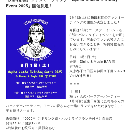
Event 2025」開催決定！
3月1日(土) に梅田彩佳のファンミー
ティングの開催が決定しました！
今回は1部にバースデーイベントを、
2部にバレンタインイベントを企画し
ています。沢山のファンの皆さんに
お会いできることを、梅田彩佳も楽
しみにしています！
日時：3月1日(土)
会場：Dining & Music BAR 音
STAGE
東京都千代田区内神田３丁目２４−３
Vort内神田 B1
＝＝＝
【1部】
梅ちゃんのバースデーパーティー
1月3日に誕生日を迎えた梅ちゃんの
バースデーパーティー。ファンの皆さんと一緒にランチをいただきながら、1
年を振り返ります。
販売価格：10000円（1ドリンク別・ハヤシライスランチ付き）自由席
開場11:45／開演12:00
※終演後にお見送り・撮影会あり