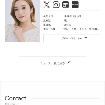
生年月日
1989年 1月 3日
血液型
A型
出身地
福岡県
趣味・特技
旅行(一人旅) ダンス 描絵(味のある)
詳細ページはこちら
ニュース一覧に戻る
Contact
お問い合わせ