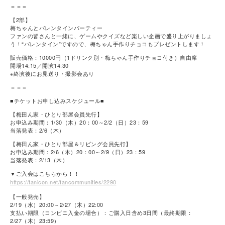
＝＝＝
【2部】
梅ちゃんとバレンタインパーティー
ファンの皆さんと一緒に、ゲームやクイズなど楽しい企画で盛り上がりましょ
う！“バレンタイン”ですので、梅ちゃん手作りチョコもプレゼントします！
販売価格：10000円（1ドリンク別・梅ちゃん手作りチョコ付き）自由席
開場14:15／開演14:30
※終演後にお見送り・撮影会あり
＝＝＝
■チケットお申し込みスケジュール■
【梅田ん家・ひとり部屋会員先行】
お申込み期間：1/30（木）20：00～2/2（日）23：59
当落発表：2/6（木）
【梅田ん家・ひとり部屋＆リビング会員先行】
お申込み期間：2/6（木）20：00～2/9（日）23：59
当落発表：2/13（木）
▼ご入会はこちらから！！
https://fanicon.net/fancommunities/2290
【一般発売】
2/19（水）20:00～2/27（木）22:00
支払い期限（コンビニ入金の場合）：ご購入日含め3日間（最終期限：
2/27（木）23:59）