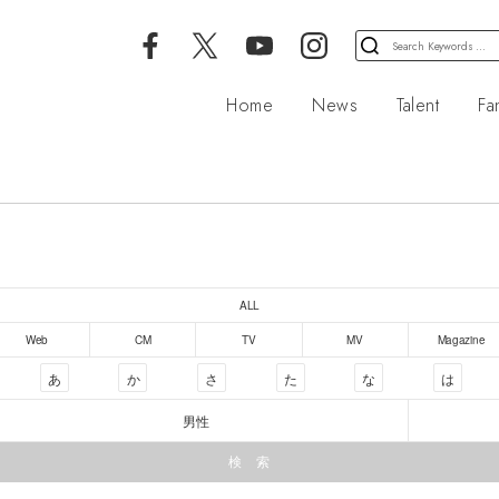
検
索
対
Home
News
Talent
Fa
象:
ALL
Web
CM
TV
MV
Magazine
あ
か
さ
た
な
は
男性