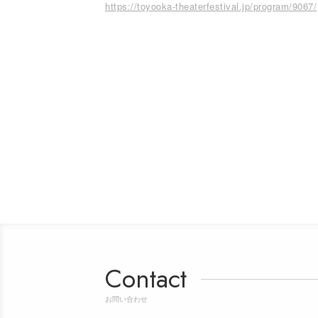
https://toyooka-theaterfestival.jp/program/9067/
Contact
お問い合わせ