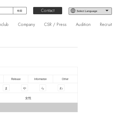
Contact
nclub
Company
CSR / Press
Audition
Recruit
Release
Information
Other
ま
や
ら
わ
女性