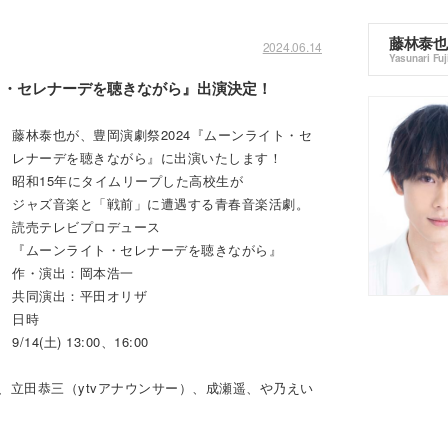
藤林泰也
2024.06.14
Yasunari Fuj
イト・セレナーデを聴きながら』出演決定！
藤林泰也が、豊岡演劇祭2024『ムーンライト・セ
レナーデを聴きながら』に出演いたします！
昭和15年にタイムリープした高校生が
ジャズ音楽と「戦前」に遭遇する青春音楽活劇。
読売テレビプロデュース
『ムーンライト・セレナーデを聴きながら』
作・演出：岡本浩一
共同演出：平田オリザ
日時
9/14(土) 13:00、16:00
、立田恭三（ytvアナウンサー）、成瀬遥、や乃えい