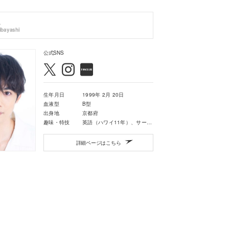
ibayashi
公式SNS
生年月日
1999年 2月 20日
血液型
B型
出身地
京都府
趣味・特技
英語（ハワイ11年）、サーフィン
詳細ページはこちら