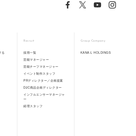
Recruit
Group Company
する
採用一覧
KANA-L HOLDINGS
芸能マネージャー
芸能チーフマネージャー
イベント制作スタッフ
PRディレクター／企画提案
D2C商品企画ディレクター
インフルエンサーマネージャ
ー
経理スタッフ