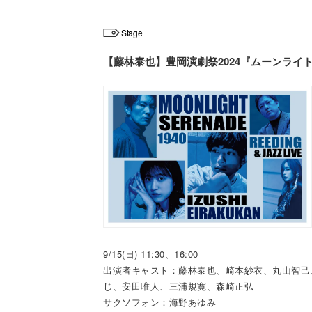
Stage
【藤林泰也】豊岡演劇祭2024『ムーンラ
9/15(日) 11:30、16:00
出演者キャスト：藤林泰也、崎本紗衣、丸山智己
じ、安田唯人、三浦規寛、森崎正弘
サクソフォン：海野あゆみ