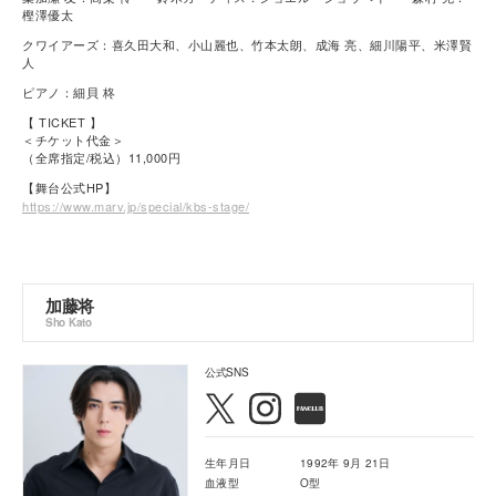
樫澤優太
クワイアーズ：喜久田大和、小山麗也、竹本太朗、成海 亮、細川陽平、米澤賢
人
ピアノ：細貝 柊
【 TICKET 】
＜チケット代金＞
（全席指定/税込）11,000円
【舞台公式HP】
https://www.marv.jp/special/kbs-stage/
加藤将
Sho Kato
公式SNS
生年月日
1992年 9月 21日
血液型
O型