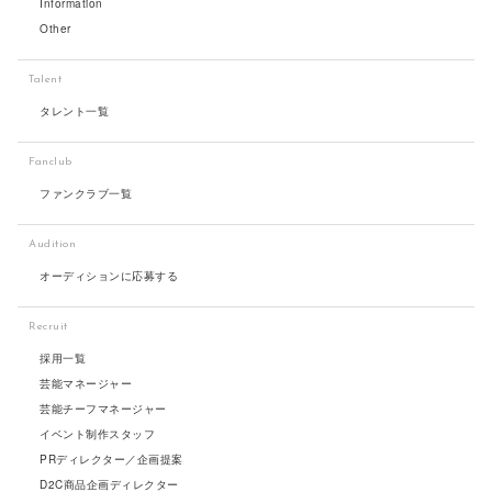
Information
Other
Talent
タレント一覧
Fanclub
ファンクラブ一覧
Audition
オーディションに応募する
Recruit
採用一覧
芸能マネージャー
芸能チーフマネージャー
イベント制作スタッフ
PRディレクター／企画提案
D2C商品企画ディレクター