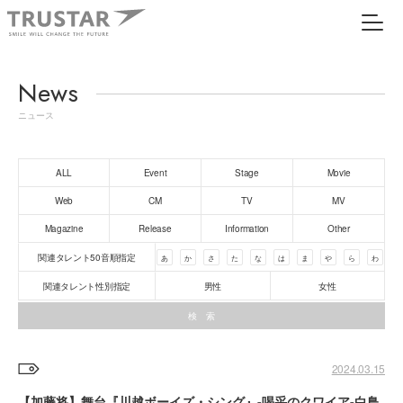
News
ニュース
ALL
Event
Stage
Movie
Web
CM
TV
MV
Magazine
Release
Information
Other
関連タレント50音順指定
あ
か
さ
た
な
は
ま
や
ら
わ
関連タレント性別指定
男性
女性
2024.03.15
【加藤将】舞台『川越ボーイズ・シング』-喝采のクワイア-白鳥