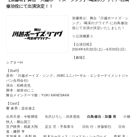
修治役にて出演決定！！
加藤将が、舞台『川越ボーイズ・シ
ング』-喝采のクワイア-に白鳥修治
役にて出演が決定いたしました！
☆公演概要☆
【公演日程】
2024年6月22日(土)～6月30日(日)
【劇場】
シアターH
【Staff】
原作:「川越ボーイズ・シング」(NBCユニバーサル・エンターテイメントジャ
パン合同会社)
演出：松崎史也
脚本：綾奈ゆにこ
舞台メインテーマ曲：YUKI KANESAKA
【Cast】
響 春男：染谷俊之
出井天使：今牧輝琉 矢沢ひろし：武本悠佑
小橋
白鳥修治：加藤 将
快人：横山賀三
茨戸静男：桜庭大翔 足立 尽：手島章斗 日向 行：井阪郁巳 日向
進：磯野 亨
葉加瀬 友：高梨 怜 鈴木カーティス：ジョエル・ショウヘイ 森村 充：