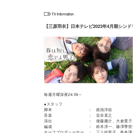
TV Information
【三原羽衣】日本テレビ2023年4月期シン
毎週月曜深夜24:59～
●スタッフ
脚本 ： 政池洋佑
音楽 ： 近谷直之
演出 ： 後藤庸介、大倉寛子、
編成 ： 鈴木淳一、藤澤季世子
チーフプロデューサー ： 三上絵里子、島本講