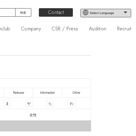
Contact
nclub
Company
CSR / Press
Audition
Recruit
Release
Information
Other
ま
や
ら
わ
女性