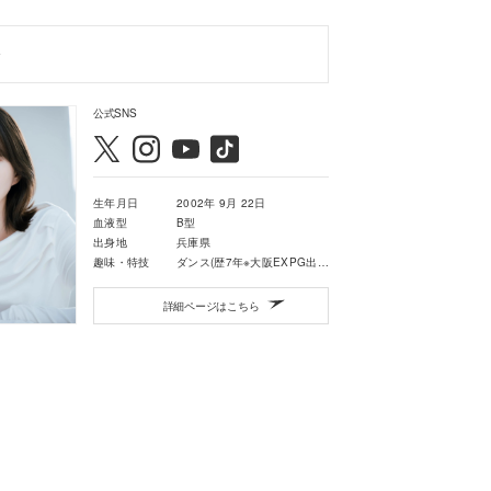
公式SNS
生年月日
2002年 9月 22日
血液型
B型
出身地
兵庫県
趣味・特技
ダンス(歴7年※大阪EXPG出身)・カラオケ
詳細ページはこちら