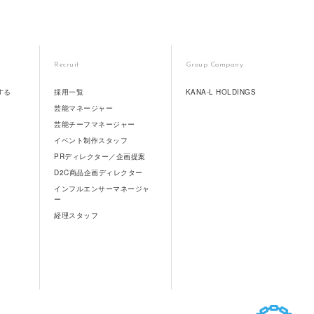
Recruit
Group Company
する
採用一覧
KANA-L HOLDINGS
芸能マネージャー
芸能チーフマネージャー
イベント制作スタッフ
PRディレクター／企画提案
D2C商品企画ディレクター
インフルエンサーマネージャ
ー
経理スタッフ