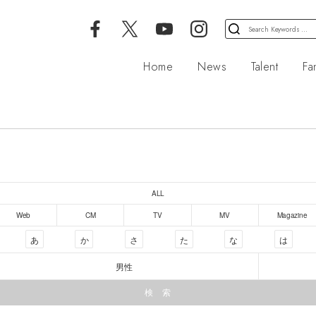
検
索
対
Home
News
Talent
Fa
象:
ALL
Web
CM
TV
MV
Magazine
あ
か
さ
た
な
は
男性