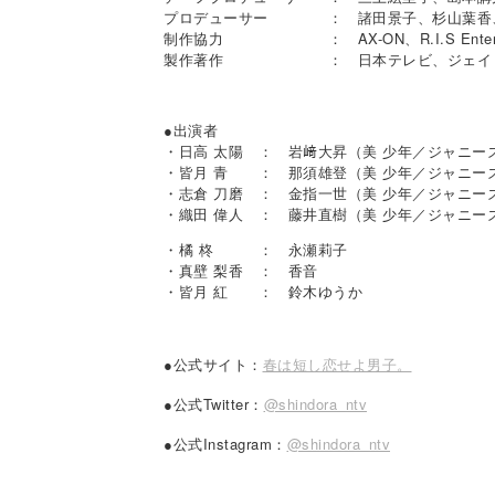
プロデューサー ： 諸田景子、杉山葉香
制作協力 ： AX-ON、R.I.S Enterpr
製作著作 ： 日本テレビ、ジェイ・
●出演者
・日高 太陽 ： 岩﨑大昇（美 少年／ジャニーズ 
・皆月 青 ： 那須雄登（美 少年／ジャニーズ 
・志倉 刀磨 ： 金指一世（美 少年／ジャニーズ 
・織田 偉人 ： 藤井直樹（美 少年／ジャニーズ 
・橘 柊 ： 永瀬莉子
・真壁 梨香 ： 香音
・皆月 紅 ： 鈴木ゆうか
●公式サイト：
春は短し恋せよ男子。
●公式Twitter：
@shindora_ntv
●公式Instagram：
@shindora_ntv