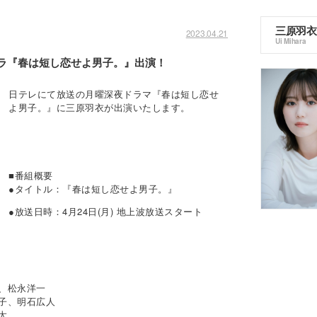
三原羽衣
2023.04.21
Ui Mihara
ドラ『春は短し恋せよ男子。』出演！
日テレにて放送の月曜深夜ドラマ『春は短し恋せ
よ男子。』に三原羽衣が出演いたします。
■番組概要
●タイトル：『春は短し恋せよ男子。』
●放送日時：4月24日(月) 地上波放送スタート
松永洋一
、明石広人
太