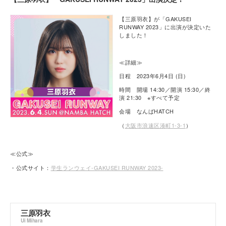
【三原羽衣】が「GAKUSEI
RUNWAY 2023」に出演が決定いた
しました！
≪詳細≫
日程 2023年6月4日 (日)
時間 開場 14:30／開演 15:30／終
演 21:30 ※すべて予定
会場 なんばHATCH
（
大阪市浪速区湊町1-3-1
）
≪公式≫
・公式サイト：
学生ランウェイ-GAKUSEI RUNWAY 2023-
三原羽衣
Ui Mihara