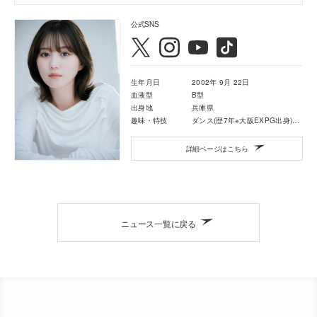
公式SNS
生年月日
2002年 9月 22日
血液型
B型
出身地
兵庫県
趣味・特技
ダンス(歴7年※大阪EXPG出身)・カラオケ
詳細ページはこちら
ニュース一覧に戻る