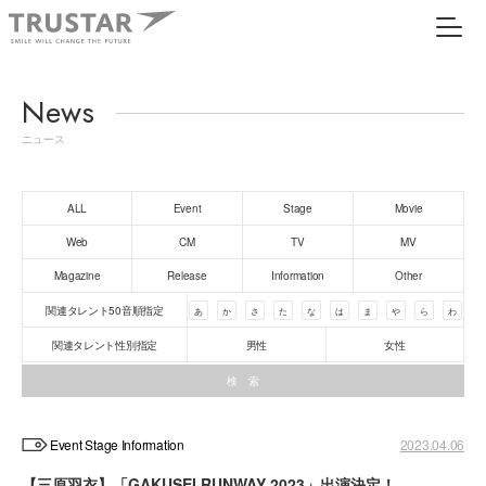
News
ニュース
ALL
Event
Stage
Movie
Web
CM
TV
MV
Magazine
Release
Information
Other
関連タレント50音順指定
あ
か
さ
た
な
は
ま
や
ら
わ
関連タレント性別指定
男性
女性
Event Stage Information
2023.04.06
【三原羽衣】「GAKUSEI RUNWAY 2023」出演決定！