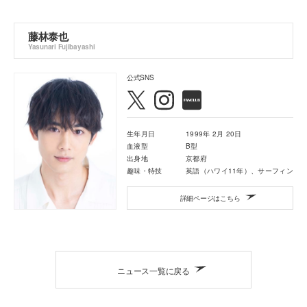
藤林泰也
Yasunari Fujibayashi
公式SNS
生年月日
1999年 2月 20日
血液型
B型
出身地
京都府
趣味・特技
英語（ハワイ11年）、サーフィン
詳細ページはこちら
ニュース一覧に戻る