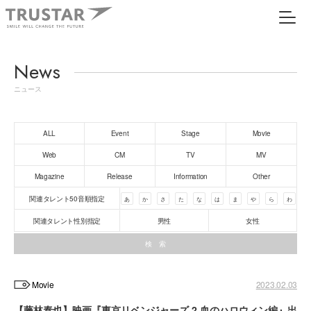
News
ニュース
ALL
Event
Stage
Movie
Web
CM
TV
MV
Magazine
Release
Information
Other
関連タレント50音順指定
あ
か
さ
た
な
は
ま
や
ら
わ
関連タレント性別指定
男性
女性
Movie
2023.02.03
【藤林泰也】映画『東京リベンジャーズ 2 血のハロウィン編』出