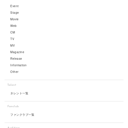
Event
Stage
Movie
Web
CM
TV
MV
Magazine
Release
Information
Other
Talent
タレント一覧
Fanclub
ファンクラブ一覧
Audition