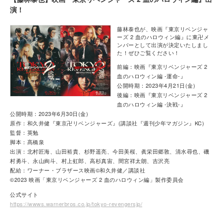
演！
藤林泰也が、映画『東京リベンジャ
ーズ 2 血のハロウィン編』に東卍メ
ンバーとして出演が決定いたしまし
た！ぜひご覧ください！
前編：映画『東京リベンジャーズ 2
血のハロウィン編 -運命-』
公開時期：2023年4月21日(金)
後編：映画『東京リベンジャーズ 2
血のハロウィン編 -決戦-』
公開時期：2023年6月30日(金)
原作：和久井健『東京卍リベンジャーズ』(講談社『週刊少年マガジン』KC)
監督：英勉
脚本：髙橋泉
出演：北村匠海、山田裕貴、杉野遥亮、今田美桜、眞栄田郷敦、清水尋也、磯
村勇斗、永山絢斗、村上虹郎、高杉真宙、間宮祥太朗、吉沢亮
配給：ワーナー・ブラザース映画©和久井健／講談社
©2023 映画「東京リベンジャーズ 2 血のハロウィン編」製作委員会
公式サイト
https://wwws.warnerbros.co.jp/tokyo-revengersjp/