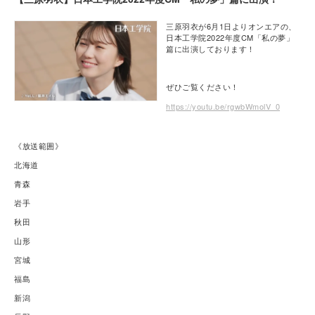
三原羽衣が6月1日よりオンエアの、
日本工学院2022年度CM「私の夢」
篇に出演しております！
ぜひご覧ください！
https://youtu.be/rgwbWmolV_0
《放送範囲》
北海道
青森
岩手
秋田
山形
宮城
福島
新潟