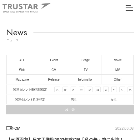
News
ニュース
ALL
Event
Stage
Movie
Web
CM
TV
MV
Magazine
Release
Information
Other
関連タレント50音順指定
あ
か
さ
た
な
は
ま
や
ら
わ
関連タレント性別指定
男性
女性
CM
2022.06.08
【三原羽衣】日本工学院2022年度CM「私の夢」篇に出演！