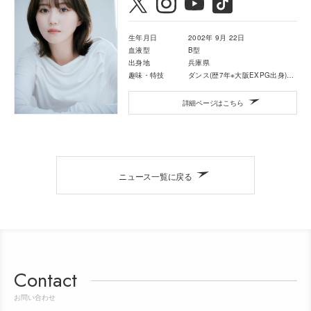
生年月日
2002年 9月 22日
血液型
B型
出身地
兵庫県
趣味・特技
ダンス(歴7年※大阪EXPG出身)・カラオケ
詳細ページはこちら
ニュース一覧に戻る
Contact
お問い合わせ