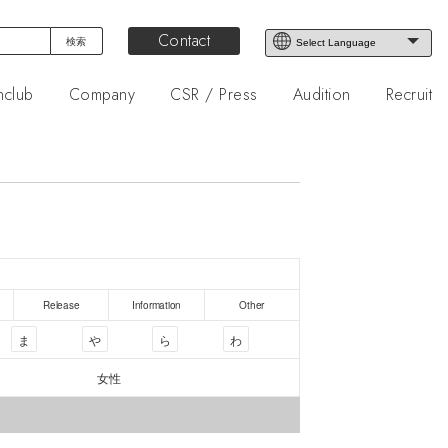
Contact
nclub
Company
CSR / Press
Audition
Recruit
Release
Information
Other
ま
や
ら
わ
女性