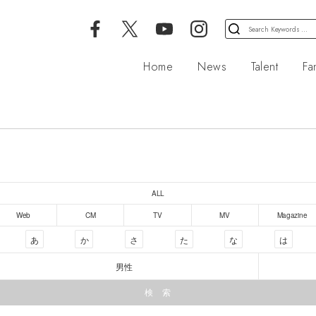
検
索
対
Home
News
Talent
Fa
象:
ALL
Web
CM
TV
MV
Magazine
あ
か
さ
た
な
は
男性