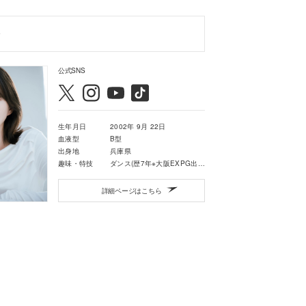
公式SNS
生年月日
2002年 9月 22日
血液型
B型
出身地
兵庫県
趣味・特技
ダンス(歴7年※大阪EXPG出身)・カラオケ
詳細ページはこちら