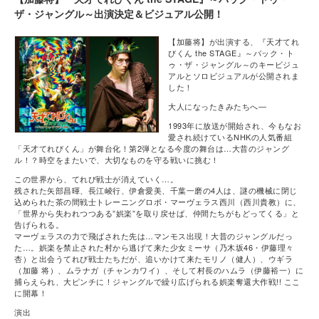
ザ・ジャングル～出演決定＆ビジュアル公開！
【加藤将】が出演する、『天才てれ
びくん the STAGE』～バック・ト
ゥ・ザ・ジャングル～のキービジュ
アルとソロビジュアルが公開されま
した！
大人になったきみたちへ―
1993年に放送が開始され、今もなお
愛され続けているNHKの人気番組
「天才てれびくん」が舞台化！第2弾となる今度の舞台は…大昔のジャング
ル！？時空をまたいで、大切なものを守る戦いに挑む！
この世界から、てれび戦士が消えていく…。
残された矢部昌暉、長江崚行、伊倉愛美、千葉一磨の4人は、謎の機械に閉じ
込められた茶の間戦士トレーニングロボ・マーヴェラス西川（西川貴教）に、
「世界から失われつつある”娯楽”を取り戻せば、仲間たちがもどってくる」と
告げられる。
マーヴェラスの力で飛ばされた先は…マンモス出現！大昔のジャングルだっ
た…。娯楽を禁止された村から逃げて来た少女ミーサ（乃木坂46・伊藤理々
杏）と出会うてれび戦士たちだが、追いかけて来たモリノ（健人）、ウギラ
（加藤 将）、ムラナガ（チャンカワイ）、そして村長のハムラ（伊藤裕一）に
捕らえられ、大ピンチに！ジャングルで繰り広げられる娯楽奪還大作戦!! ここ
に開幕！
演出