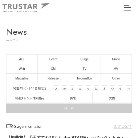
News
ニュース
ALL
Event
Stage
Movie
Web
CM
TV
MV
Magazine
Release
Information
Other
関連タレント50音順指定
あ
か
さ
た
な
は
ま
や
ら
わ
関連タレント性別指定
男性
女性
Stage Information
2021.05.11
【加藤将】『天才てれびくん the STAGE』～バック・トゥ・