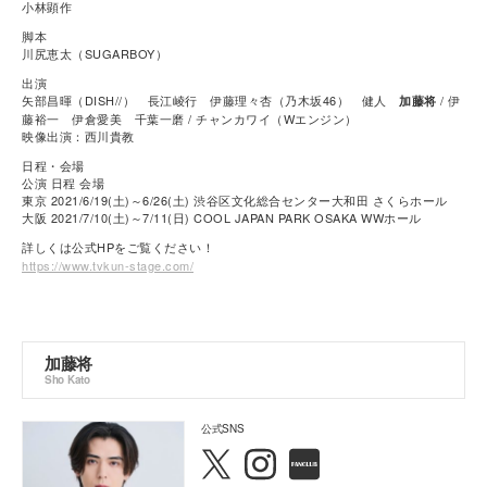
小林顕作
脚本
川尻恵太（SUGARBOY）
出演
矢部昌暉（DISH//） 長江崚行 伊藤理々杏（乃木坂46） 健人
/ 伊
加藤将
藤裕一 伊倉愛美 千葉一磨 / チャンカワイ（Wエンジン）
映像出演：西川貴教
日程・会場
公演 日程 会場
東京 2021/6/19(土)～6/26(土) 渋谷区文化総合センター大和田 さくらホール
大阪 2021/7/10(土)～7/11(日) COOL JAPAN PARK OSAKA WWホール
詳しくは公式HPをご覧ください！
https://www.tvkun-stage.com/
加藤将
Sho Kato
公式SNS