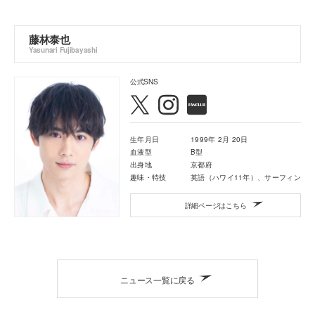
藤林泰也
Yasunari Fujibayashi
公式SNS
生年月日
1999年 2月 20日
血液型
B型
出身地
京都府
趣味・特技
英語（ハワイ11年）、サーフィン
詳細ページはこちら
ニュース一覧に戻る