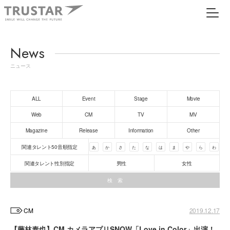
News
ニュース
ALL
Event
Stage
Movie
Web
CM
TV
MV
Magazine
Release
Information
Other
関連タレント50音順指定
あ
か
さ
た
な
は
ま
や
ら
わ
関連タレント性別指定
男性
女性
CM
2019.12.17
【藤林泰也】CM カメラアプリSNOW「Love in Color」出演！