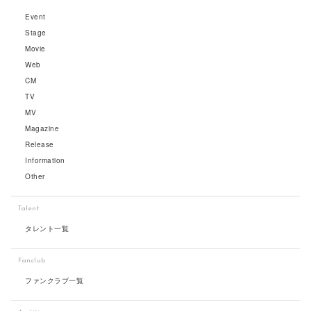
Event
Stage
Movie
Web
CM
TV
MV
Magazine
Release
Information
Other
Talent
タレント一覧
Fanclub
ファンクラブ一覧