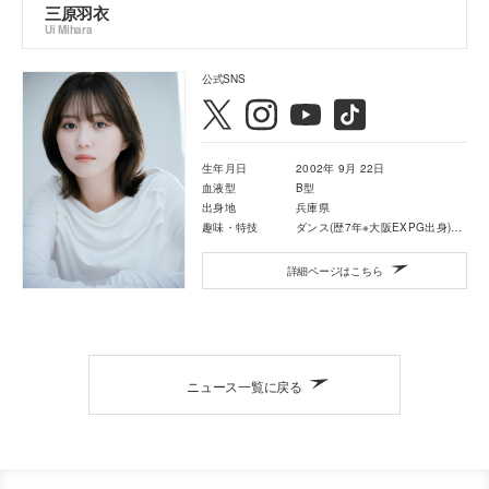
三原羽衣
Ui Mihara
公式SNS
生年月日
2002年 9月 22日
血液型
B型
出身地
兵庫県
趣味・特技
ダンス(歴7年※大阪EXPG出身)・カラオケ
詳細ページはこちら
ニュース一覧に戻る