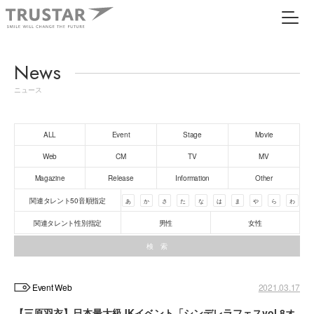
News
ニュース
ALL
Event
Stage
Movie
Web
CM
TV
MV
Magazine
Release
Information
Other
関連タレント50音順指定
あ
か
さ
た
な
は
ま
や
ら
わ
関連タレント性別指定
男性
女性
Event Web
2021.03.17
【三原羽衣】日本最大級JKイベント「シンデレラフェスvol.8オ