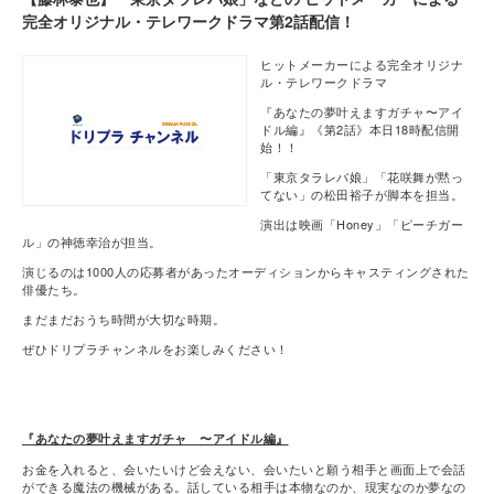
完全オリジナル・テレワークドラマ第2話配信！
ヒットメーカーによる完全オリジナ
ル・テレワークドラマ
『あなたの夢叶えますガチャ〜アイ
ドル編』《第2話》本日18時配信開
始！！
「東京タラレバ娘」「花咲舞が黙っ
てない」の松田裕子が脚本を担当。
演出は映画「Honey」「ピーチガー
ル」の神徳幸治が担当。
演じるのは1000人の応募者があったオーディションからキャスティングされた
俳優たち。
まだまだおうち時間が大切な時期。
ぜひドリプラチャンネルをお楽しみください！
『あなたの夢叶えますガチャ 〜アイドル編』
お金を入れると、会いたいけど会えない、会いたいと願う相手と画面上で会話
ができる魔法の機械がある。話している相手は本物なのか、現実なのか夢なの