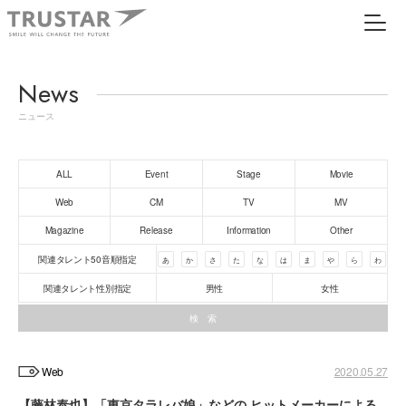
News
ニュース
ALL
Event
Stage
Movie
Web
CM
TV
MV
Magazine
Release
Information
Other
関連タレント50音順指定
あ
か
さ
た
な
は
ま
や
ら
わ
関連タレント性別指定
男性
女性
Web
2020.05.27
【藤林泰也】「東京タラレバ娘」などの ヒットメーカーによる