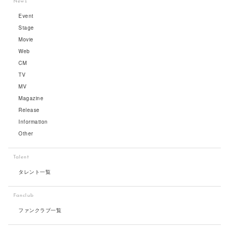
News
Event
Stage
Movie
Web
CM
TV
MV
Magazine
Release
Information
Other
Talent
タレント一覧
Fanclub
ファンクラブ一覧