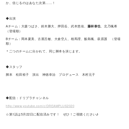
か、信じるのはあなた次第……！
◆出演
Aチーム：大森つばさ、鈴木勝大、押田岳、武本悠佑、
、北乃颯希
藤林泰也
（登場順）
Bチーム：岡本夏美、古屋呂敏、大倉空人、相馬理、飯島颯、萩原護 （登場
順）
＊二つのチームに分かれて、同じ脚本を演じます。
◆スタッフ
脚本 松田裕子 演出 神徳幸治 プロデュース 木村元子
◆配信：ドリプラチャンネル
http://www.youtube.com/c/DREAMPLUS2020
☆第1話は5月22日に配信済みです！ ぜひ！ご視聴ください♪