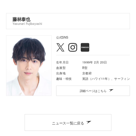
藤林泰也
Yasunari Fujibayashi
公式SNS
生年月日
1999年 2月 20日
血液型
B型
出身地
京都府
趣味・特技
英語（ハワイ11年）、サーフィン
詳細ページはこちら
ニュース一覧に戻る