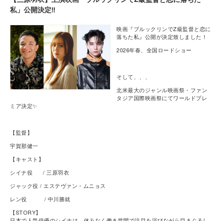
私」公開決定‼
映画『ブルックリンでZ級監督と恋に
落ちた私』公開が決定致しました！
2026年春、全国ロードショー
そして、、、
北米最大のジャンル映画祭・ファン
タジア国際映画祭にてワールドプレ
ミア決定✨
【監督】
宇賀那健一
【キャスト】
シイナ役 / 三原羽衣
ジャック役 / エステヴァン・ムニョス
レン役 / 中川勝就
【STORY】
日本で人気俳優のシイナは、休みなく働き世間で注目を浴びながら目まぐるし