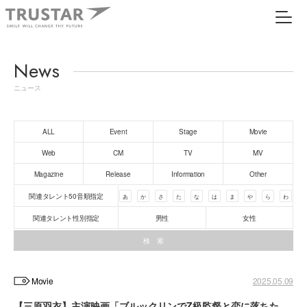
News
ニュース
ALL
Event
Stage
Movie
Web
CM
TV
MV
Magazine
Release
Information
Other
関連タレント50音順指定
あ
か
さ
た
な
は
ま
や
ら
わ
関連タレント性別指定
男性
女性
Movie
2025.05.09
【三原羽衣】主演映画「ブルックリンでZ級監督と恋に落ちた