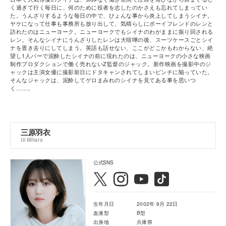
く過ぎて行く毎日に、何のために役者を志したのかさえも忘れてしまってい
た。うんざりするような毎日の中で、ひょんな事から炎上してしまうシイナ。
ヤケになって仕事も事務所も放り出して、気晴らしにボーイフレンドのレンと
訪れたのはニューヨーク。ニューヨークでもシイナのわがままに振り回される
レン。そんなシイナにうんざりしたレンは大喧嘩の後、スーツケースごとシイ
ナを置き去りにしてしまう。英語も話せない、ここがどこかもわからない、絶
望し1人バーで泥酔したシイナの前に現れたのは、ニューヨークの小さな映画
制作プロダクションで働く売れないZ監督のジャック。新作映画を撮影中のジ
ャックは主演女優に撮影前日にドタキャンされてしまいピンチに陥っていた。
そんなジャックは、泥酔してゲロまみれのシイナを見てある事を思いつ
く……。
三原羽衣
Ui Mihara
公式SNS
生年月日
2002年 9月 22日
血液型
B型
出身地
兵庫県