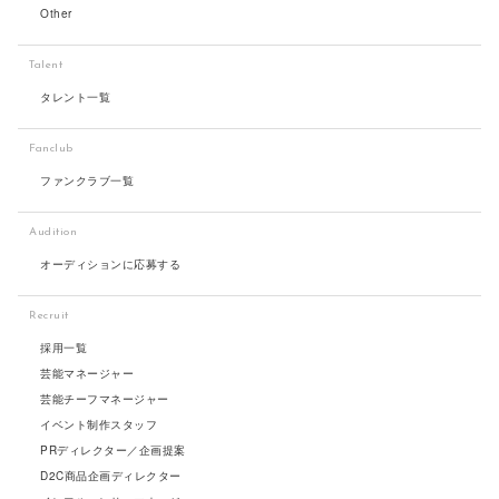
Other
Talent
タレント一覧
Fanclub
ファンクラブ一覧
Audition
オーディションに応募する
Recruit
採用一覧
芸能マネージャー
芸能チーフマネージャー
イベント制作スタッフ
PRディレクター／企画提案
D2C商品企画ディレクター