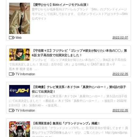
【愛甲ひかり】Sirinイメージモデル出演！
愛甲ひかりが低身長向けアパレルブランド「Sirin」のブランドイメージ
モデルとして出演しております。 公式オンラインストアはコチラ→Sirin
公式サイト
2022.02.07
Web
【守谷菜々江】フジテレビ「ゴシップ #彼女が知りたい本当の〇〇」第
6話 女子高生役で出演決定しました！
フジテレビ「ゴシップ #彼女が知りたい本当の〇〇」第6話 女子高生役
で出演決定しました！ 第６話：2月10日（木）よる10時より CAST 瀬古 凛々子 …
黒木 華 根津 道春 ...
2022.02.05
TV Information
【宮﨑優】テレビ東京系 / 木ドラ24「真夜中にハロー！」第5話の涼子
役にて出演決定！
宮﨑優がテレビ東京系 / 木ドラ24「真夜中にハロー！」第５話の涼子役
にて出演決定しました！ ＜番組名＞ 木ドラ24「真夜中にハロー！」 ＜放送日＞ 2022年
2月10日（木）深夜0:40～ ＜放送局...
2022.02.05
TV Information
【長澤茉里奈】集英社『グランドジャンプ』掲載！
2月2日発売『グランドジャンプ5号』に 長澤茉里奈が登場してます！ 貴
重なグラビアDVD映像もあり！ ぜひ、ご覧ください！ http://grandjump.