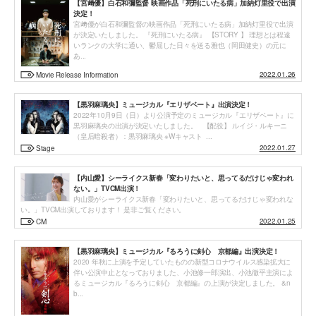
【宮﨑優】白石和彌監督 映画作品「死刑にいたる病」加納灯里役で出演
決定！
宮﨑優が白石和彌監督の映画作品「死刑にいたる病」加納灯里役で出演
が決定いたしました。 『死刑にいたる病』 【STORY 】 理想とは程遠
いランクの大学に通い、鬱屈した日々を送る雅也（岡田健史）の元に
あ...
2022.01.26
Movie Release Information
【黒羽麻璃央】ミュージカル『エリザベート』出演決定！
2022年10月9日（日）より公演予定のミュージカル『エリザベート』に
黒羽麻璃央の出演が決定いたしました。 【配役】 ルイジ・ルキーニ
（皇后暗殺者）：黒羽麻璃央 ※Wキャスト ...
2022.01.27
Stage
【内山愛】シーライクス新春「変わりたいと、思ってるだけじゃ変われ
ない。」TVCM出演！
内山愛がシーライクス新春「変わりたいと、思ってるだけじゃ変われな
い。」TVCM出演しております！ 是非ご覧ください。
2022.01.25
CM
【黒羽麻璃央】ミュージカル『るろうに剣心 京都編』出演決定！
2020 年秋に上演を予定していたものの新型コロナウイルス感染拡大に
伴い公演中止となっておりました、小池修一郎演出、小池徹平主演によ
るミュージカル『るろうに剣心 京都編』の上演が決定しました。 &n
b...