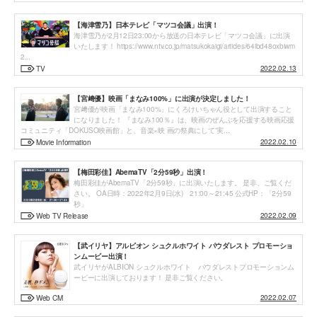
【海津雪乃】日本テレビ「マツコ会議」出演！
海津雪乃が2月12日23:00から放送の日本テレビ「マツコ会議」に出演
いたします！ https://www.ntv.co.jp/matsukokaigi/articles/64ibd48oxbiwm
2...
2022.02.13
TV
【宮﨑優】映画「まなみ100%」に出演が決定しました！
宮﨑優が映画「まなみ100%」にくろけいちゃん役として出演すること
になりました！ 『まなみ100％』は、映画のぜんぶを応援する映画応援
コミュニティ「DOKUSO映画館」と、音楽×映 画の祭典にして”実...
2022.02.10
Movie Information
【梅田彩佳】AbemaTV「2分59秒」出演！
梅田彩佳がAbemaTV「2分59秒」に出演いたします。 是非、ご覧くだ
さい。 OA日時：2022年2月9日(水) 21:00～21:45 公式HP：「2分59
秒」
2022.02.09
Web TV Release
【武イリヤ】アルビオン シュクルホワイト パウダレスト プロモーショ
ンムービー出演！
武イリヤがALBION シュクルホワイト パウダレストプロモーションム
ービーに出演しております！ 是非ご覧ください。
2022.02.07
Web CM