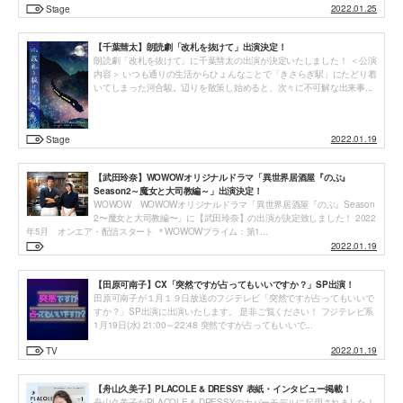
2022.01.25
Stage
【千葉彗太】朗読劇「改札を抜けて」出演決定！
朗読劇「改札を抜けて」に千葉彗太の出演が決定いたしました！ ＜公演
内容＞ いつも通りの生活からひょんなことで「きさらぎ駅」にたどり着
いてしまった河合駿。辺りを散策し始めると、次々に不可解な出来事...
2022.01.19
Stage
【武田玲奈】WOWOWオリジナルドラマ「異世界居酒屋『のぶ』
Season2～魔女と大司教編～」出演決定！
WOWOW WOWOWオリジナルドラマ「異世界居酒屋『のぶ』Season
2〜魔女と大司教編〜」に【武田玲奈】の出演が決定致しました！ 2022
年5月 オンエア・配信スタート ＊WOWOWプライム：第1...
2022.01.19
【田原可南子】CX「突然ですが占ってもいいですか？」SP出演！
田原可南子が１月１９日放送のフジテレビ「突然ですが占ってもいいで
すか？」SP出演に出演いたします。 是非ご覧ください！ フジテレビ系
1月19日(水) 21:00～22:48 突然ですが占ってもいいで...
2022.01.19
TV
【舟山久美子】PLACOLE & DRESSY 表紙・インタビュー掲載！
舟山久美子がPLACOLE & DRESSYのカバーモデルに起用されました！