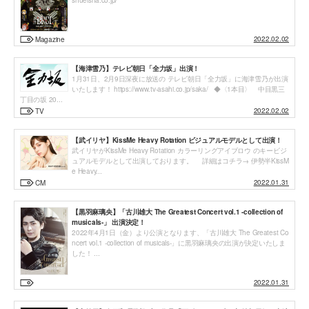
shueisha.co.jp/
2022.02.02
Magazine
【海津雪乃】テレビ朝日「全力坂」出演！
1月31日、2月9日深夜に放送の テレビ朝日「全力坂」に海津雪乃が出演
いたします！ https://www.tv-asahi.co.jp/saka/ ◆〈1本目〉 中目黒三
丁目の坂 20...
2022.02.02
TV
【武イリヤ】KissMe Heavy Rotation ビジュアルモデルとして出演！
武イリヤがKissMe Heavy Rotation カラーリングアイブロウ のキービジ
ュアルモデルとして出演しております。 詳細はコチラ→ 伊勢半KissM
e Heavy...
2022.01.31
CM
【黒羽麻璃央】「古川雄大 The Greatest Concert vol.1 -collection of
musicals-」 出演決定！
2022年4月1日（金）より公演となります、「古川雄大 The Greatest Co
ncert vol.1 -collection of musicals-」に黒羽麻璃央の出演が決定いたしま
した！ ...
2022.01.31