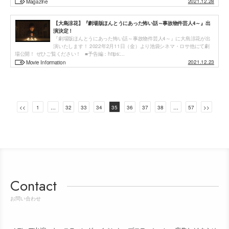
2021.12.28
Magazine
【大島涼花】『劇場版ほんとうにあった怖い話～事故物件芸人4～』出
演決定！
投
『劇場版ほんとうにあった怖い話～事故物件芸人4～』に大島涼花が出
演いたします！ 2022年2月11日（金）より池袋シネマ・ロサ他にて劇
稿
場公開！ ぜひご覧ください！ ■予告編：https:...
2021.12.23
Movie Information
ナ
ビ
ゲ
<<
1
…
32
33
34
35
36
37
38
…
57
>>
ー
シ
ョ
ン
Contact
お問い合わせ