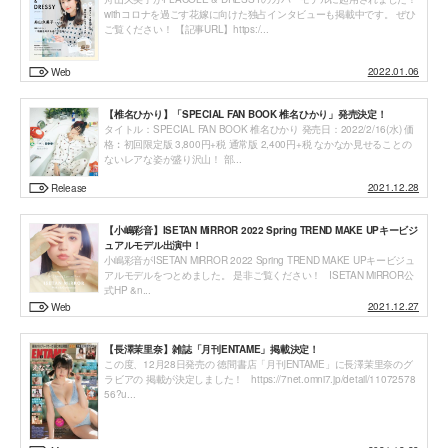
withコロナを過ごす花嫁に向けた独占インタビューも掲載中です。 ぜひ
ご覧ください！ 【記事URL】https:/...
2022.01.06
Web
【椎名ひかり】「SPECIAL FAN BOOK 椎名ひかり」発売決定！
タイトル：SPECIAL FAN BOOK 椎名ひかり 発売日：2022/2/16(水) 価
格︰初回限定版 3,800円+税 通常版 2,400円+税 なかなか見せることの
ないレアな姿が盛り沢山！ 部...
2021.12.28
Release
【小嶋彩音】ISETAN MiRROR 2022 Spring TREND MAKE UPキービジ
ュアルモデル出演中！
小嶋彩音がISETAN MiRROR 2022 Spring TREND MAKE UPキービジュ
アルモデルをつとめました。 是非ご覧ください！ ISETAN MiRROR公
式HP &n...
2021.12.27
Web
【長澤茉里奈】雑誌「月刊ENTAME」掲載決定！
この度、12月28日発売の 徳間書店「月刊ENTAME」に長澤茉里奈のグ
ラビアの 掲載が決定しました！ https://7net.omni7.jp/detail/11072578
56?u...