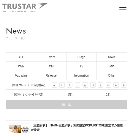
News
ニュース一覧
ALL
Event
Stage
Movie
Web
CM
TV
MV
Magazine
Release
Information
Other
関連タレント50音順指定
あ
か
さ
た
な
は
ま
や
ら
わ
関連タレント性別指定
男性
女性
【三原羽衣】「R4G×三原羽衣」期間限定POPUPSTORE東京での開催
が決定！