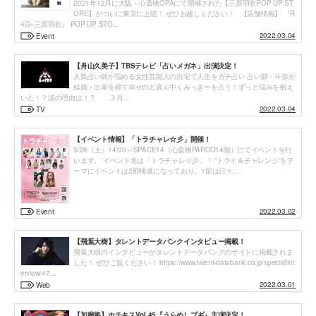
2021年12月に大阪・心斎橋OPAにて開催された【三原羽衣POP UP ST
ORE】がついに東京に上陸！ ぜひお越しください！ 【店舗情報】 『R
4G×三原羽衣』 POP UP STO...
2022.03.04
Event
【舟山久美子】TBSテレビ「占いメガネ」出演決定！
人気占い師が悩める女性芸能人の自宅で人生をガチ占い 占い師・斗弥が
結婚・出産を経て幸せのど真ん中くみっきーを占う！ずっと悩みを抱え
いた！？涙の理由は！？ ３月...
2022.03.04
TV
【イベント情報】「トラチャレ☆彡」開催！
3/26（土）14:00～SPACE14（心斎橋PARCO14階）にてイベントを行
います。 イベント名は「トラチャレ☆彡」！ ”トライ＆チャレンジ“をテ
ーマにイベントは2部構成になっており、1部は日々...
2022.03.02
Event
【飛葉大樹】タレントデータバンクインタビュー掲載！
飛葉大樹のインタビューがタレントデータバンクのサイトに掲載されま
した！ ぜひご覧ください！ https://www.talent-databank.co.jp/special/int
erview/47...
2022.03.01
Web
【加藤将】ホチキスVol.45『うらめしブギ』主演決定！