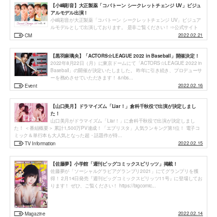
【小嶋彩音】大正製薬「コパトーン シークレットチェンジ UV」ビジュ
アルモデル出演！
小嶋彩音が大正製薬「コパトーン シークレットチェンジ UV」ビジュア
ルモデルとして出演しております。 是非ご覧ください！⇒公式サイト
2022.02.21
CM
【黒羽麻璃央】「ACTORS☆LEAGUE 2022 in Baseball」開催決定！
2022年8月22日（月）に東京ドームにて「ACTORS☆LEAGUE 2022 in
Baseball」の開催が決定いたしました。 昨年に引き続き、プロデューサ
ーを務めさせていただきます！ &nbs...
2022.02.16
Event
【山口美月】ドラマイズム「Liar！」倉科千秋役で出演が決定しまし
た！
山口美月がドラマイズム「Liar！」に倉科千秋役で出演が決定しまし
た！ ＜番組概要＞ 累計1,500万PV達成！「エブリスタ」人気ランキング第1位！ 電子コ
ミック＆単行本も大人気となった超・話題作が待...
2022.02.15
TV Information
【佐藤夢】小学館「週刊ビッグコミックスピリッツ」掲載！
佐藤夢が「ソーシャルグラビアグランプリ2021」にてグランプリを獲
得！ 2月14日発売『週刊ビッグコミックスピリッツ11号』に登場してお
ります！ ぜひ、ご覧ください！ https://bigcomic...
2022.02.14
Magazine