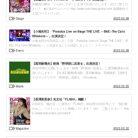
加藤将が舞台『うらめしブギ』に主演で出演いたします！ぜひご覧くだ
さい！ ■公演ホームページ http://www.hotchkiss.jp/top.html 遊園地内で
人気ワーストワンの...
2022.02.28
Stage
【小南光司】「Paradox Live on Stage THE LIVE ～BAE×The Cat’s
Whiskers～」出演決定！
小南光司が4月30日（土）公演「Paradox Live on Stage THE LIVE ～B
AE×The Cat’s Whiskers～」に出演することが決定しました！！ ステージバ...
2022.02.28
Event
【黒羽麻璃央】映画「野球部に花束を」出演決定！
2022年秋に公開いたします、映画「野球部に花束を」に黒羽麻璃央が出
演いたします！ 【出演】醍醐虎汰朗、黒羽麻璃央、髙嶋政宏 【原作】
クロマツテツロウ『野球部に花束を ～Knockin&...
2022.02.25
Movie
【長澤茉里奈】光文社「FLASH」掲載！
2月22日「猫の日」に発売の「FLASH」2022年3月8日号にて 「我が家
のねこ」ベストショットに掲載しています！ ぜひ、ご覧ください！ http
s://www.kobunsha.com/shelf...
2022.02.22
Magazine