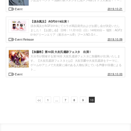
グ記念イベント ～池袋の新スタジオに池メン晴れオトコ大集合！！～...
2019.10.21
Event
【須永風汰】 AGF2019出演！
須永風汰がAGF2019にてコラボ商品発売およびお渡し会が決定いたし
ました！ 【お渡し会】 日時：11月10日（日）14時30分～ 場所：AGF2
019グリーンエリア（展示ホールB）ブースNO.G-1...
2019.10.09
Event Release
【加藤将】第10回 大友氏遺跡フェスタ 出演！
大分市が開催する第19回 大友氏遺跡フェスタに加藤将が出演いたしま
投
す。 【大友氏遺跡フェスタとは】 大友宗麟や大友氏遺跡をテーマに、
ゲームやアニメで大友家に縁のある人物を演じている声優や俳優による
稿
ト...
2019.10.03
Event
ナ
ビ
ゲ
<<
1
…
7
8
9
10
ー
シ
ョ
ン