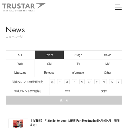
News
ニュース一覧
ALL
Event
Stage
Movie
Web
CM
TV
MV
Magazine
Release
Information
Other
関連タレント50音順指定
あ
か
さ
た
な
は
ま
や
ら
わ
関連タレント性別指定
男性
女性
【加藤将】「~Smile for you~加藤将 Fan Meeting in SHANGHAI」開催
決定！