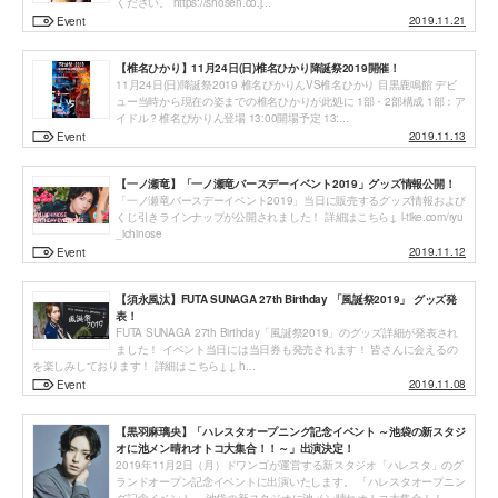
ください。 https://shosen.co.j...
2019.11.21
Event
【椎名ひかり】11月24日(日)椎名ひかり降誕祭2019開催！
11月24日(日)降誕祭2019 椎名ぴかりんVS椎名ひかり 目黒鹿鳴館 デビ
ュー当時から現在の姿までの椎名ひかりが此処に 1部・2部構成 1部：ア
イドル？椎名ぴかりん登場 13:00開場予定 13:...
2019.11.13
Event
【一ノ瀬竜】「一ノ瀬竜バースデーイベント2019」グッズ情報公開！
「一ノ瀬竜バースデーイベント2019」当日に販売するグッズ情報および
くじ引きラインナップが公開されました！ 詳細はこちら↓ l-tike.com/ryu
_ichinose
2019.11.12
Event
【須永風汰】FUTA SUNAGA 27th Birthday 「風誕祭2019」 グッズ発
表！
FUTA SUNAGA 27th Birthday「風誕祭2019」のグッズ詳細が発表され
ました！ イベント当日には当日券も発売されます！ 皆さんに会えるの
を楽しみしております！ 詳細はこちら↓↓ h...
2019.11.08
Event
【黒羽麻璃央】「ハレスタオープニング記念イベント ～池袋の新スタジ
オに池メン晴れオトコ大集合！！～」出演決定！
2019年11月2日（月）ドワンゴが運営する新スタジオ「ハレスタ」のグ
ランドオープン記念イベントに出演いたします。 「ハレスタオープニン