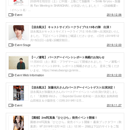
2020年2月22日（土）に中国・上海にて加藤将「～Smile for you～加藤
将 Fan Meeting in SHANGHAI」が決定いたしました！ ～詳細概要～
〈イベント名〉...
2019.12.06
Event
【須永風汰】 キャストサイズトークライブ12.15冬の陣 出演！
須永風汰がキャストサイズトークライブ12.15冬の陣へ出演決定いたし
ました。 下記イベント詳細をご確認くださいませ。 <日付 >2019年12
月15日(日) <会場>浜離宮朝日...
2019.12.03
Event Stage
【一ノ瀬竜】 バースデーイベントレポート掲載のお知らせ
11月30日（土）東京・プラザマームにて開催されました 「一ノ瀬竜バ
ースデーイベント2019」レポートが掲載されました。 是非ご覧くださ
いませ。 https://news.dwango.jp/ente...
2019.12.03
Event Web Information
【須永風汰】 加藤光大さんのバースデーイベントゲスト出演決定！
須永風汰が加藤光大さんのバースデーイベントへの出演が決定しまし
た！ 『美脚祭-Vol.2-』 ◇Supecial Guest 松本祐一 須永風汰 副島和樹
山田裕太＆小阪崇生 ◇日時 2019年12月...
2019.11.27
Event
【園都】2nd写真集「ひとひら」発売イベント開催！
園都 2nd写真集「ひとひら」発売イベント開催！ 書泉ブックタワー（秋
葉原） 9F 2019年12月14日（土）12:00～ 詳細は下記のサイトをご覧