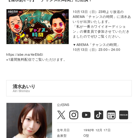
10月13日（日）23時より放送の
ABEMA「チャンスの時間」に清水あ
いりが出演いたします。
「私が一番カワイイオーディショ
ン」の審査員で参加させていただき
ましたのでぜひご覧ください。
▼ABEMA「チャンスの時間」
10月13日（日）23:00～24:00
https://abe.ma/4eElbSi
※1週間無料配信でご覧いただけます。
清水あいり
Airi Shimizu
公式SNS
生年月日
1992年 12月 17日
血液型
O型