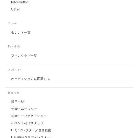
Information
Other
Talent
タレント一覧
Fanclub
ファンクラブ一覧
Audition
オーディションに応募する
Recruit
採用一覧
芸能マネージャー
芸能チーフマネージャー
イベント制作スタッフ
PRディレクター／企画提案
D2C商品企画ディレクター