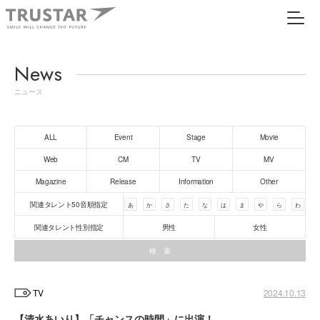
News
ニュース
ALL
Event
Stage
Movie
Web
CM
TV
MV
Magazine
Release
Information
Other
関連タレント50音順指定
あ
か
さ
た
な
は
ま
や
ら
わ
関連タレント性別指定
男性
女性
TV
2024.10.13
【清水あいり】「チャンスの時間」に出演！