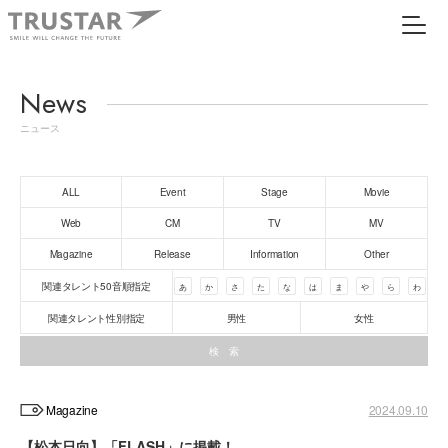
News
ニュース
ALL
Event
Stage
Movie
Web
CM
TV
MV
Magazine
Release
Information
Other
関連タレント50音順指定
あ
か
さ
た
な
は
ま
や
ら
わ
関連タレント性別指定
男性
女性
Magazine
2024.09.10
【松本日向】「FLASH」に掲載！