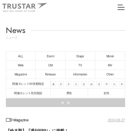
News
ニュース
ALL
Event
Stage
Movie
Web
CM
TV
MV
Magazine
Release
Information
Other
関連タレント50音順指定
あ
か
さ
た
な
は
ま
や
ら
わ
関連タレント性別指定
男性
女性
Magazine
2024.08.27
【鈴木聖】『週刊SPA!』に掲載！