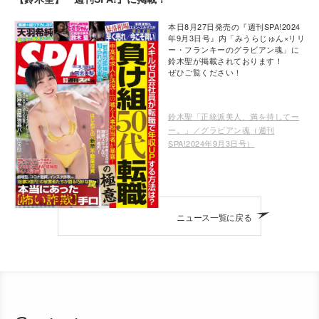
本日8月27日発売の『週刊SPA!2024
年9月3日号』内「みうらじゅん×リリ
ー・フランキーのグラビアン魂」に
鈴木聖が掲載されております！
ぜひご覧ください！
鈴木聖「正統派美人、満を持してー
ー。」／グラビアン魂（週刊
SPA!2024年9月3日号）
ニュース一覧に戻る