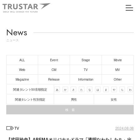
News
ニュース
ALL
Event
Stage
Movie
Web
CM
TV
MV
Magazine
Release
Information
Other
関連タレント50音順指定
あ
か
さ
た
な
は
ま
や
ら
わ
関連タレント性別指定
男性
女性
TV
2024.08.08
【武田玲奈】ABEMAオリジナルドラマ「透明なわたしたち」出