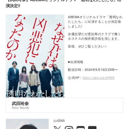
演決定‼
ABEMAオリジナルドラマ「
透明なわ
たしたち
」に
出演することが決定致
しました!
女優志望だが恵比寿のクラブで働く
ホステスの桜井梨沙役を演じます。
皆様、ぜひご覧ください✨
■出演情報
配信日時：2024年9月16日23時〜
公式HP：
https://abe.ma/4fjRfff
武田玲奈
Rena Takeda
公式SNS