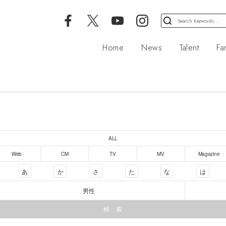
検
索
対
Home
News
Talent
Fa
象:
ALL
Web
CM
TV
MV
Magazine
あ
か
さ
た
な
は
男性