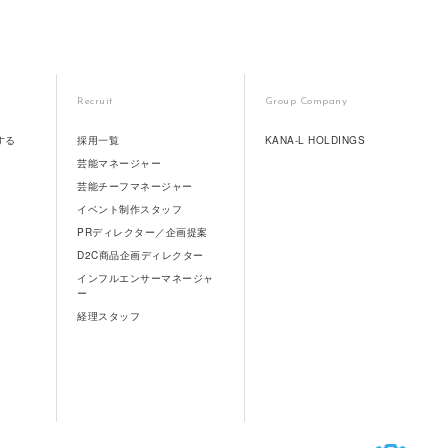
Recruit
Group Company
する
採用一覧
KANA-L HOLDINGS
芸能マネージャー
芸能チーフマネージャー
イベント制作スタッフ
PRディレクター／企画提案
D2C商品企画ディレクター
インフルエンサーマネージャ
ー
経理スタッフ