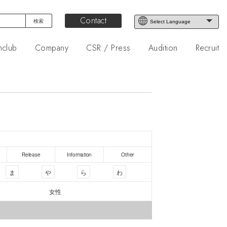
Contact
nclub
Company
CSR / Press
Audition
Recruit
Release
Information
Other
ま
や
ら
わ
女性