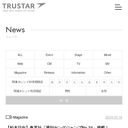
News
ニュース
ALL
Event
Stage
Movie
Web
CM
TV
MV
Magazine
Release
Information
Other
関連タレント50音順指定
あ
か
さ
た
な
は
ま
や
ら
わ
関連タレント性別指定
男性
女性
Magazine
2024.05.16
【松本日向】集英社「週刊ヤングジャンプNo.24」掲載！