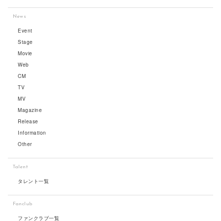
News
Event
Stage
Movie
Web
CM
TV
MV
Magazine
Release
Information
Other
Talent
タレント一覧
Fanclub
ファンクラブ一覧