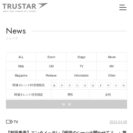
News
ニュース
ALL
Event
Stage
Movie
Web
CM
TV
MV
Magazine
Release
Information
Other
関連タレント50音順指定
あ
か
さ
た
な
は
ま
や
ら
わ
関連タレント性別指定
男性
女性
TV
2024.04.08
【前田希美】エンタメ～テレ『怪談のシーハナ聞かせてよ。』第