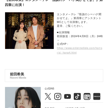
四章に出演！
エンタメ～テレ『怪談のシーハナ聞
かせてよ。』第四章にアシスタント
MCとして出演致します。
是非、ご覧ください。
■出演情報
初回放送：2024年4月8日（月）24時
～
公式HP：
https://www.entermeitele.com/horro
r/si_hana4.html
前田希美
Nozomi Maeda
公式SNS