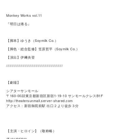
Monkey Works vol.11
『明日は捲る』
【脚本】ゆうき（Soymilk Co.）
【脚色・総合監修】笠原哲平（Soymilk Co.）
【演出】伊﨑央登
////////////////////////////////////////////////////
【劇場】
シアターサンモール
〒160-0022東京都新宿区新宿1-19-10 サンモールクレスB1F
http://theatersunmall.server-shared.com
アクセス：新宿御苑前駅 出口２より徒歩３分
【主演・ヒロイン】（敬称略）