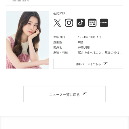
Iwatate Saho
公式SNS
生年月日
1994年 10月 4日
血液型
B型
出身地
神奈川県
趣味・特技
駅弁を食べること、駅弁の掛け紙収集(200枚以上)
詳細ページはこちら
ニュース一覧に戻る