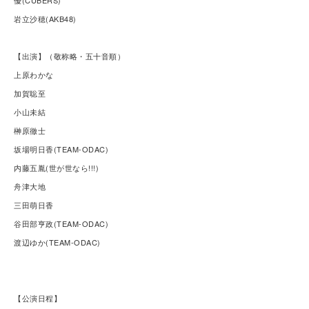
優(CUBERS)
岩立沙穂(AKB48)
【出演】（敬称略・五十音順）
上原わかな
加賀聡至
小山未結
榊原徹士
坂場明日香(TEAM-ODAC)
内藤五胤(世が世なら!!!)
舟津大地
三田萌日香
谷田部亨政(TEAM-ODAC)
渡辺ゆか(TEAM-ODAC)
【公演日程】