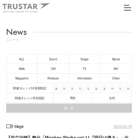
News
ニュース
ALL
Event
Stage
Movie
Web
CM
TV
MV
Magazine
Release
Information
Other
関連タレント50音順指定
あ
か
さ
た
な
は
ま
や
ら
わ
関連タレント性別指定
男性
女性
Stage
2024.03.18
【岩立沙穂】舞台「Monkey Works vol.11『明日は捲る』」出