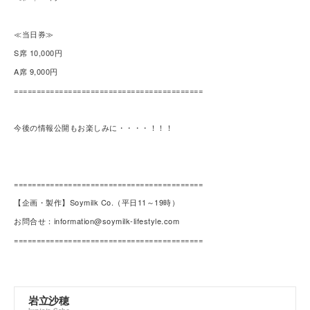
≪当日券≫
S席 10,000円
A席 9,000円
==========================================
今後の情報公開もお楽しみに・・・・！！！
==========================================
【企画・製作】Soymilk Co.（平日11～19時）
お問合せ：information@soymilk-lifestyle.com
==========================================
岩立沙穂