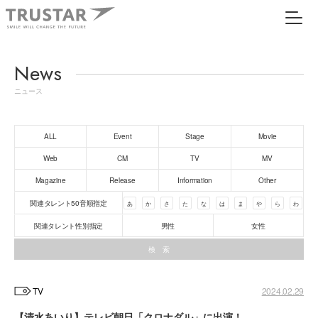
News
ニュース
ALL
Event
Stage
Movie
Web
CM
TV
MV
Magazine
Release
Information
Other
関連タレント50音順指定
あ
か
さ
た
な
は
ま
や
ら
わ
関連タレント性別指定
男性
女性
TV
2024.02.29
【清水あいり】テレビ朝日「クロナダル」に出演！