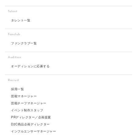
Talent
タレント一覧
Fanclub
ファンクラブ一覧
Audition
オーディションに応募する
Recruit
採用一覧
芸能マネージャー
芸能チーフマネージャー
イベント制作スタッフ
PRディレクター／企画提案
D2C商品企画ディレクター
インフルエンサーマネージャー