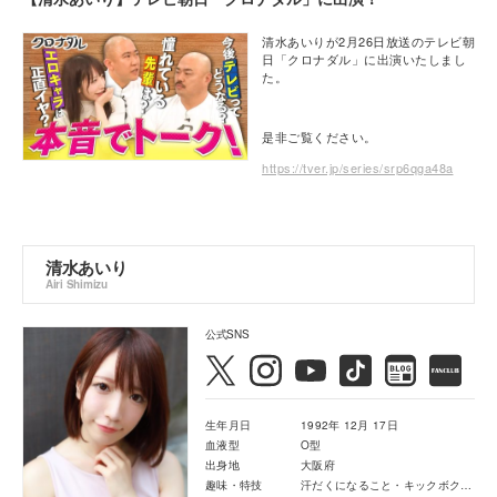
清水あいりが2月26日放送のテレビ朝
日「クロナダル」に出演いたしまし
た。
是非ご覧ください。
https://tver.jp/series/srp6qga48a
清水あいり
Airi Shimizu
公式SNS
生年月日
1992年 12月 17日
血液型
O型
出身地
大阪府
趣味・特技
汗だくになること・キックボクシング・映画鑑賞・音楽鑑賞