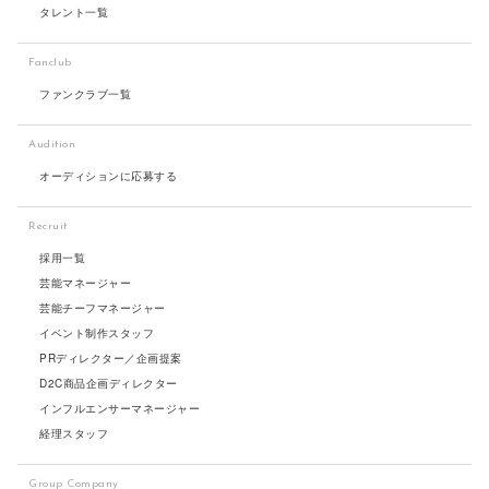
タレント一覧
Fanclub
ファンクラブ一覧
Audition
オーディションに応募する
Recruit
採用一覧
芸能マネージャー
芸能チーフマネージャー
イベント制作スタッフ
PRディレクター／企画提案
D2C商品企画ディレクター
インフルエンサーマネージャー
経理スタッフ
Group Company