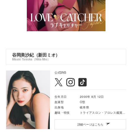
谷岡美沙紀（新田ミオ）
Misaki Tanioka（Nitta Mio）
公式SNS
生年月日
2000年 8月 12日
血液型
O型
出身地
岐阜県
趣味・特技
トライアスロン・プロレス鑑賞・ゴルフ・料理
詳細ページはこちら