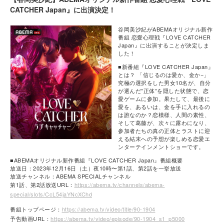
CATCHER Japan』に出演決定！
谷岡美沙紀がABEMAオリジナル新作
番組 恋愛心理戦『LOVE CATCHER
Japan』に出演することが決定しま
した！
■新番組『LOVE CATCHER Japan』
とは？ 「信じるのは愛か、金か−」
究極の選択をした男女10名が、自分
が選んだ”正体”を隠した状態で、恋
愛ゲームに参加。果たして、最後に
愛を、あるいは、金を手に入れるの
は誰なのか？恋模様、人間の素性、
そして葛藤が、次々に露わになり、
参加者たちの真の正体とラストに迎
える結末への予想が楽しめる恋愛エ
ンターテインメントショーです。
■ABEMAオリジナル新作番組『LOVE CATCHER Japan』番組概要
放送日：2023年12月16日（土）夜10時〜第1話、第2話を一挙放送
放送チャンネル：ABEMA SPECIALチャンネル
第1話、第2話放送URL：
https://abema.tv/channels/abema-
special/slots/CcL54jaYNcXChd
番組トップページ：
https://abema.tv/video/title/90-1904
予告動画URL：
https://abema.tv/video/episode/90-1904_s1_p5000