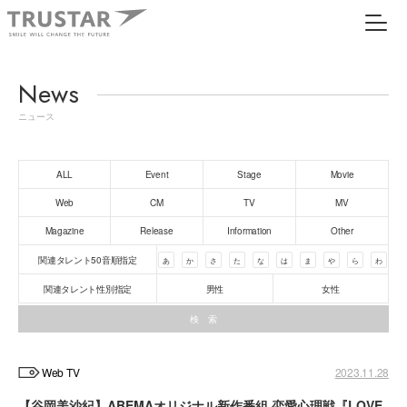
News
ニュース
ALL
Event
Stage
Movie
Web
CM
TV
MV
Magazine
Release
Information
Other
関連タレント50音順指定
あ
か
さ
た
な
は
ま
や
ら
わ
関連タレント性別指定
男性
女性
Web TV
2023.11.28
【谷岡美沙紀】ABEMAオリジナル新作番組 恋愛心理戦『LOVE