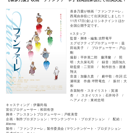
喜多乃愛が映画「ファンファーレ」
西尾由奈役にて出演決定しました！
11月17日(金)よりシネクイントほか
全国公開予定です。
○スタッフ
監督・脚本・編集:吉野竜平
エグゼクティブプロデューサー：益
田祐美子 / プロデューサー：戸山
剛
撮影：平井英二郎 藤澤蘭 / 照
明：大久保礼司 / 録音：池田知久
助監督：二宮崇 / 制作担当：渡邊
翔太
音楽：加藤久貴 / 劇中歌：作詞 広
瀬咲楽 作曲 坪野竜也 / 振付：大
和
衣装制作・スタイリスト：箕浦
杏 / スタイリスト：石井玲子 /
ヘアメイク：東村忠明
キャスティング：伊藤尚哉
宣伝プロデューサー：和田有啓
脚本・アシスタントプロデューサー：戸梶美雪
企画・制作プロダクション：マウンテンゲート・プロダクション / 配給：
Atemo
製作：「ファンファーレ」製作委員会 (マウンテンゲート・プロダクション