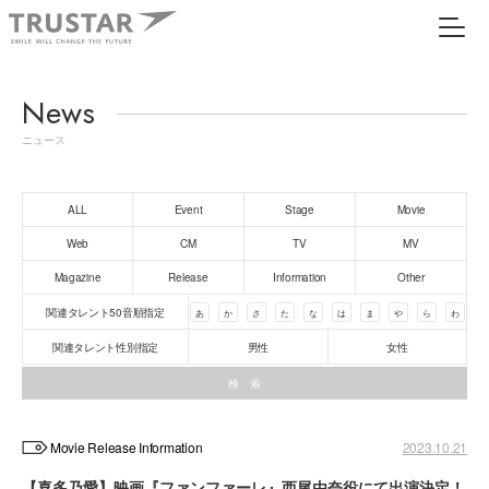
News
ニュース
ALL
Event
Stage
Movie
Web
CM
TV
MV
Magazine
Release
Information
Other
関連タレント50音順指定
あ
か
さ
た
な
は
ま
や
ら
わ
関連タレント性別指定
男性
女性
Movie Release Information
2023.10.21
【喜多乃愛】映画『ファンファーレ』西尾由奈役にて出演決定！