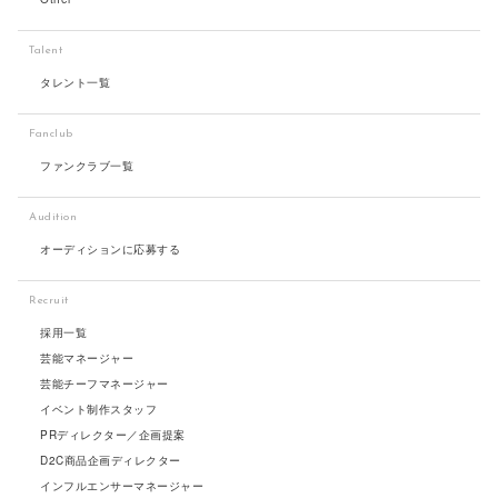
Talent
タレント一覧
Fanclub
ファンクラブ一覧
Audition
オーディションに応募する
Recruit
採用一覧
芸能マネージャー
芸能チーフマネージャー
イベント制作スタッフ
PRディレクター／企画提案
D2C商品企画ディレクター
インフルエンサーマネージャー