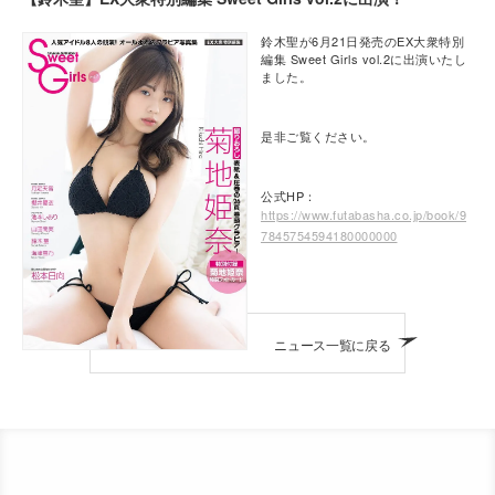
鈴木聖が6月21日発売のEX大衆特別
編集 Sweet Girls vol.2に出演いたし
ました。
是非ご覧ください。
公式HP：
https://www.futabasha.co.jp/book/9
7845754594180000000
ニュース一覧に戻る