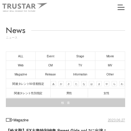
News
ニュース
ALL
Event
Stage
Movie
Web
CM
TV
MV
Magazine
Release
Information
Other
関連タレント50音順指定
あ
か
さ
た
な
は
ま
や
ら
わ
関連タレント性別指定
男性
女性
Magazine
2023.06.27
【鈴木聖】EX大衆特別編集 Sweet Girls vol.2に出演！