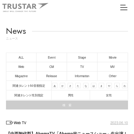
News
ニュース
ALL
Event
Stage
Movie
Web
CM
TV
MV
Magazine
Release
Information
Other
関連タレント50音順指定
あ
か
さ
た
な
は
ま
や
ら
わ
関連タレント性別指定
男性
女性
Web TV
2023.06.10
【中西智代梨】AbemaTV「Abema的ニュースショー」生出演！