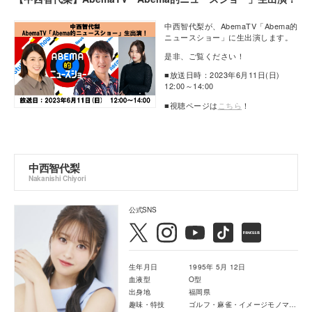
中西智代梨が、AbemaTV「Abema的
ニュースショー」に生出演します。
是非、ご覧ください！
■放送日時：2023年6月11日(日)
12:00～14:00
■視聴ページは
こちら
！
中西智代梨
Nakanishi Chiyori
公式SNS
生年月日
1995年 5月 12日
血液型
O型
出身地
福岡県
趣味・特技
ゴルフ・麻雀・イメージモノマネ ・顔芸（ハンガー・トリ）・ゲーム実況