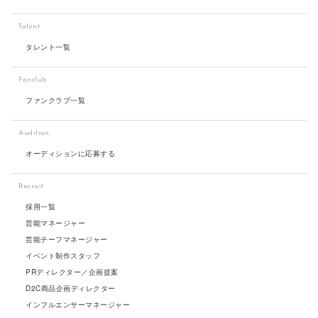
Talent
タレント一覧
Fanclub
ファンクラブ一覧
Audition
オーディションに応募する
Recruit
採用一覧
芸能マネージャー
芸能チーフマネージャー
イベント制作スタッフ
PRディレクター／企画提案
D2C商品企画ディレクター
インフルエンサーマネージャー