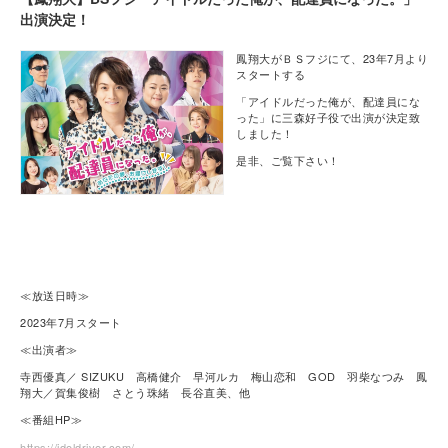
出演決定！
鳳翔大がＢＳフジにて、23年7月より
スタートする
「アイドルだった俺が、配達員にな
った」に三森好⼦役で出演が決定致
しました！
是非、ご覧下さい！
≪放送日時≫
2023年7月スタート
≪出演者≫
寺西優真／
SIZUKU
高橋健介
早河ルカ
梅山恋和
GOD
羽柴なつみ
鳳
翔大
／賀集俊樹 さとう珠緒 長谷直美、他
≪番組HP≫
https://idoldriver.com/