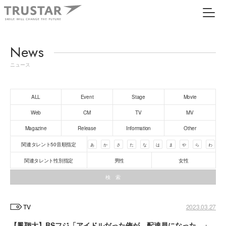
News
ニュース
ALL
Event
Stage
Movie
Web
CM
TV
MV
Magazine
Release
Information
Other
関連タレント50音順指定
あ
か
さ
た
な
は
ま
や
ら
わ
関連タレント性別指定
男性
女性
TV
2023.03.27
【鳳翔大】BSフジ「アイドルだった俺が、配達員になった。」