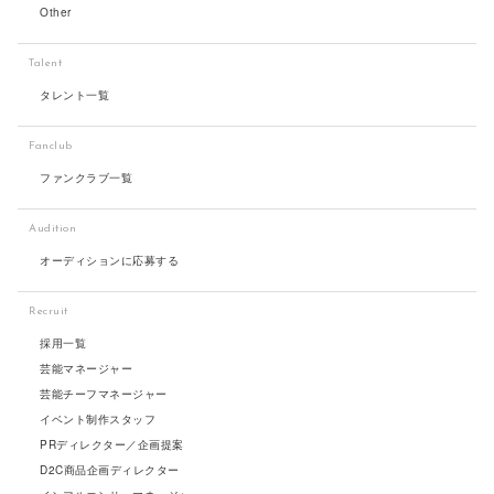
Other
Talent
タレント一覧
Fanclub
ファンクラブ一覧
Audition
オーディションに応募する
Recruit
採用一覧
芸能マネージャー
芸能チーフマネージャー
イベント制作スタッフ
PRディレクター／企画提案
D2C商品企画ディレクター