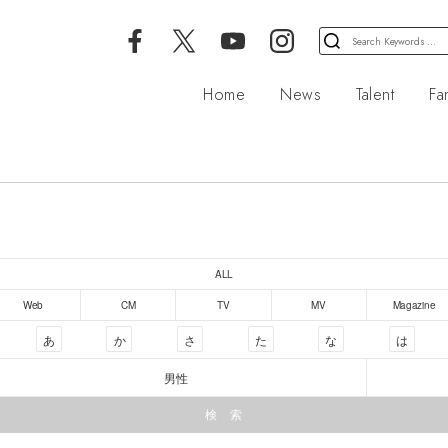
検
索
対
Home
News
Talent
Fa
象:
ALL
Web
CM
TV
MV
Magazine
あ
か
さ
た
な
は
男性