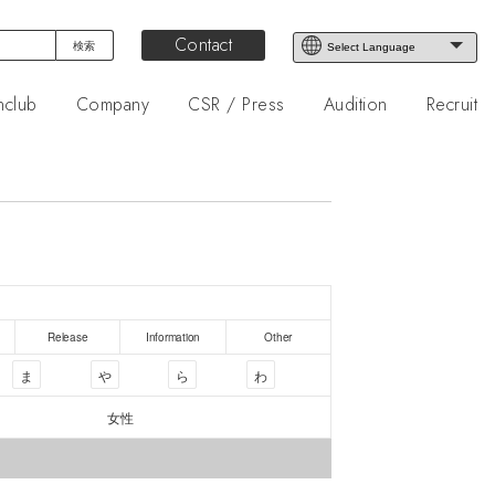
Contact
nclub
Company
CSR / Press
Audition
Recruit
Release
Information
Other
ま
や
ら
わ
女性