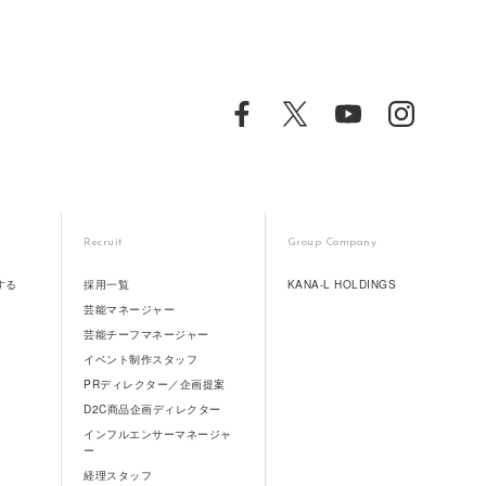
Recruit
Group Company
する
採用一覧
KANA-L HOLDINGS
芸能マネージャー
芸能チーフマネージャー
イベント制作スタッフ
PRディレクター／企画提案
D2C商品企画ディレクター
インフルエンサーマネージャ
ー
経理スタッフ