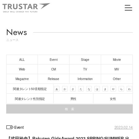
News
ニュース
ALL
Event
Stage
Movie
Web
CM
TV
MV
Magazine
Release
Information
Other
関連タレント50音順指定
あ
か
さ
た
な
は
ま
や
ら
わ
関連タレント性別指定
男性
女性
Event
2023.02.14
【武田玲奈】Rakuten GirlsAward 2023 SPRING/SUMMER 出