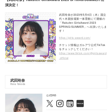
演決定！
武田玲奈が2023年5月4日（木）国立
代々木競技場第一体育館にて開催の
「Rakuten GirlsAward 2023
SPRING/SUMMER」へ出演いたしま
す！
https://girls-award.com/
チケット情報はガルアワ公式TikTok
をチェックしてください！
https://www.tiktok.com/@girlsaward
.official
武田玲奈
Rena Takeda
公式SNS