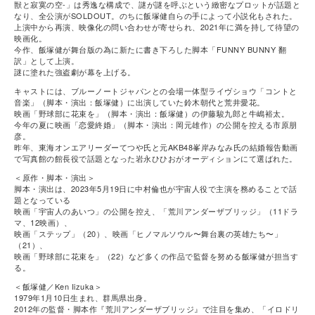
獣と寂寞の空-」は秀逸な構成で、謎が謎を呼ぶという緻密なプロットが話題と
なり、全公演がSOLDOUT。のちに飯塚健自らの手によって小説化もされた。
上演中から再演、映像化の問い合わせが寄せられ、2021年に満を持して待望の
映画化。
今作、飯塚健が舞台版の為に新たに書き下ろした脚本「FUNNY BUNNY 翻
訳」として上演。
謎に塗れた強盗劇が幕を上げる。
キャストには、ブルーノートジャパンとの会場⼀体型ライヴショウ「コントと
音楽」（脚本・演出：飯塚健）に出演していた鈴木朝代と荒井愛花。
映画「野球部に花束を」（脚本・演出：飯塚健）の伊藤駿九郎と牛嶋裕太。
今年の夏に映画「恋愛終婚」（脚本・演出：岡元雄作）の公開を控える市原朋
彦。
昨年、東海オンエアリーダーてつや氏と元AKB48峯岸みなみ氏の結婚報告動画
で写真館の館長役で話題となった岩永ひひおがオーディションにて選ばれた。
＜原作・脚本・演出＞
脚本・演出は、2023年5月19日に中村倫也が宇宙人役で主演を務めることで話
題となっている
映画「宇宙人のあいつ」の公開を控え、「荒川アンダーザブリッジ」（11ドラ
マ、12映画）、
映画「ステップ」（20）、映画「ヒノマルソウル〜舞台裏の英雄たち〜」
（21）、
映画「野球部に花束を」（22）など多くの作品で監督を努める飯塚健が担当す
る。
＜飯塚健／Ken Iizuka＞
1979年1月10日生まれ、群馬県出身。
2012年の監督・脚本作『荒川アンダーザブリッジ』で注目を集め、「イロドリ