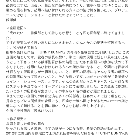
取り組むには相応の覚悟が要った。それでも、一線の現場には常に新しい風が
必要なはずだ。出会い、新たな作品を共につくり、観客へ届けてゆくこと。見
極める眼を持ち、起用へ結び付けられる方々との架け橋を担いたい。プロデュ
ースではなく、ジョイントと付けたのはそういうことだ。
飯塚健
＜企画意図＞
「売れたい」、俳優部として誰しもが想うことを私も長年想い続けてきまし
た。
ですが現実はそう思い通りにはいきません。なんとかこの現状を打破するべ
く、私が好きで最も
衝撃を受けた作品「FUNNY BUNNY」の再演を飯塚監督にお願いしたのがこの
企画の始まりです。役者の成長を想い、常に一線の現場に新しい風を送り込も
うとして下さっている飯塚監督は私の熱意にほだされ企画への参加を決めて下
さりました。起⽤に結び付けられる⽅への架け橋になること、空間には役者以
外何もなく誤魔化しが⼀切通じないこと、観客の皆様にはそんな役者の飛躍へ
の目撃者になって頂きたいこと、そんな想いで立ち上がった企画が『飯塚健ジ
ョイント「ショーケース」』です。そんな企画だからこそキャストは不遇な者
にスポットを当てるべくオーディションにて選抜しました。この企画に参加し
たいと多くの応募者が集まり、その中から６名の役者が選ばれました。
今までにない企画での舞台公演を多くの関係者、観客の方々に観て頂きたい。
是非ともプレス関係者の皆様にも、私達が一線へ駆け上がるための一つの架け
橋になって頂けることを切に願い、心よりお願い申し上げます。
企画／中村僚志（岩永ひひお）
＜作品概要＞
常識を覆した伝説の舞台
明かされる悲しき過去、全ての謎が⼀つになる時、希望の物語が動き出す。
2012年に青山円形劇場にて上演され反響を呼んだ舞台版「FUNNY BUNNY-鳥