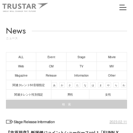
News
ニュース
ALL
Event
Stage
Movie
Web
CM
TV
MV
Magazine
Release
Information
Other
関連タレント50音順指定
あ
か
さ
た
な
は
ま
や
ら
わ
関連タレント性別指定
男性
女性
Stage Release Information
2023.02.11
【市原朋彦】飯塚健ジョイントショーケースvol.1「FUNN Y