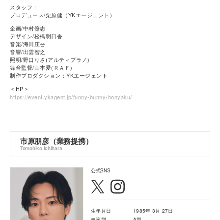
スタッフ：
プロデュース/栗原健（YKエージェント）
企画/中村僚志
デザイン/松橋明日香
音楽/海田庄吾
音響/出雲智之
照明/野口りさ(アルティプラノ)
舞台監督/山本愛(ＲＡＦ)
制作プロダクション：YKエージェント
＜HP＞
https://event.ykagent.jp/funny-bunny-honyaku/
市原朋彦（業務提携）
Tomohiko Ichihara
公式SNS
生年月日
1985年 3月 27日
血液型
A型