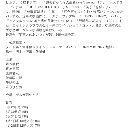
ヒムラ」（12ドラマ）、『風俗行ったら人生変わったwww』(13)、『大人ドロ
ップ』(14)、「REPLAY&DESTROY」(15ドラマ)、『笑う招き猫』(17ドラ
マ、映画)、『榎田貿易堂』（18）、『虹色デイズ』(18)と幅広いジャンルをカ
バーする。近年の映画作に、『ステップ』(20)、『FUNNY BUNNY』（21）、
『ヒノマルソウル~舞台裏の英雄たち~』(21)、『野球部に花束を』（22）。ま
た、コットンクラブでの会場一体型ライヴショウ「コントと音楽」や絵本の出
版などボーダレスな活動を続けている。
最新作『宇宙人のあいつ』が5月19日公開予定。
＜公演概要＞
タイトル：飯塚健ジョイントショーケースvol.1「FUNN Y BUNNY 翻訳」
原作・脚本・演出：飯塚健
出演：
鈴木朝代
市原朋彦
荒井愛花
伊藤駿九郎
牛嶋裕太
岩永ひひお
会場：ザムザ阿佐ヶ谷
日程
3月29日①19時
3月30日②19時
3月31日③19時
4月1日④13時／⑤18時
4月2日⑥12時／⑦17時