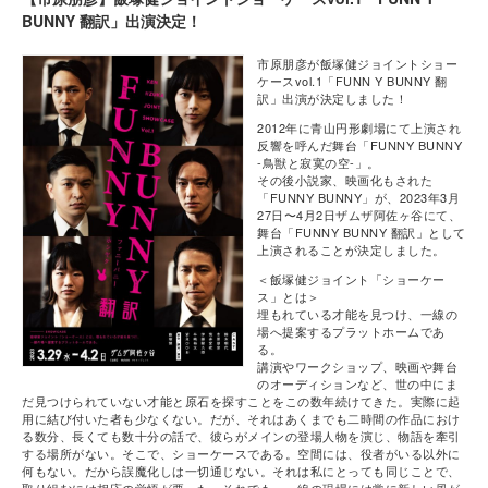
BUNNY 翻訳」出演決定！
市原朋彦が飯塚健ジョイントショー
ケースvol.1「FUNN Y BUNNY 翻
訳」出演が決定しました！
2012年に青山円形劇場にて上演され
反響を呼んだ舞台「FUNNY BUNNY
-鳥獣と寂寞の空-」。
その後小説家、映画化もされた
「FUNNY BUNNY」が、2023年3月
27日〜4月2日ザムザ阿佐ヶ谷にて、
舞台「FUNNY BUNNY 翻訳」として
上演されることが決定しました。
＜飯塚健ジョイント「ショーケー
ス」とは＞
埋もれている才能を見つけ、⼀線の
場へ提案するプラットホームであ
る。
講演やワークショップ、映画や舞台
のオーディションなど、世の中にま
だ見つけられていない才能と原石を探すことをこの数年続けてきた。実際に起
用に結び付いた者も少なくない。だが、それはあくまでも二時間の作品におけ
る数分、長くても数十分の話で、彼らがメインの登場人物を演じ、物語を牽引
する場所がない。そこで、ショーケースである。空間には、役者がいる以外に
何もない。だから誤魔化しは一切通じない。それは私にとっても同じことで、