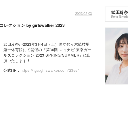
武田玲奈
2023.02.03
Rena Taked
ョン by girlswalker 2023
武田玲奈が2023年3月4日（土）国立代々木競技場
第一体育館にて開催の『第36回 マイナビ 東京ガー
ルズコレクション 2023 SPRING/SUMMER』に出
演いたします！
公式HP：
https://tgc.girlswalker.com/23ss/