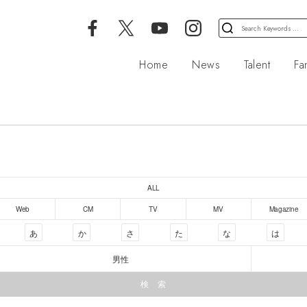
検
索
対
Home
News
Talent
Fa
象:
ALL
Web
CM
TV
MV
Magazine
あ
か
さ
た
な
は
男性