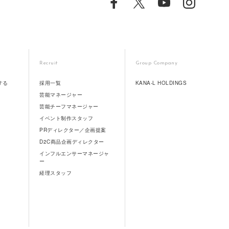
Recruit
Group Company
する
採用一覧
KANA-L HOLDINGS
芸能マネージャー
芸能チーフマネージャー
イベント制作スタッフ
PRディレクター／企画提案
D2C商品企画ディレクター
インフルエンサーマネージャ
ー
経理スタッフ