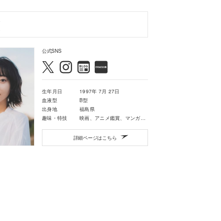
a
公式SNS
生年月日
1997年 7月 27日
血液型
B型
出身地
福島県
趣味・特技
映画、アニメ鑑賞、マンガを読むこと
詳細ページはこちら