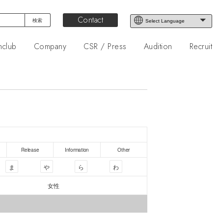
Contact
nclub
Company
CSR / Press
Audition
Recruit
Release
Information
Other
ま
や
ら
わ
女性